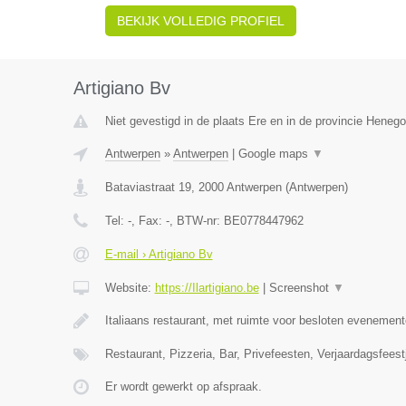
BEKIJK VOLLEDIG PROFIEL
Artigiano Bv
Niet gevestigd in de plaats Ere en in de provincie Heneg
Antwerpen
»
Antwerpen
|
Google maps
▼
Bataviastraat 19
,
2000
Antwerpen
(
Antwerpen
)
Tel:
-
, Fax:
-
, BTW-nr:
BE0778447962
E-mail › Artigiano Bv
Website:
https://Ilartigiano.be
|
Screenshot
▼
Italiaans restaurant, met ruimte voor besloten evenement
Restaurant, Pizzeria, Bar, Privefeesten, Verjaardagsfeest
Er wordt gewerkt op afspraak.