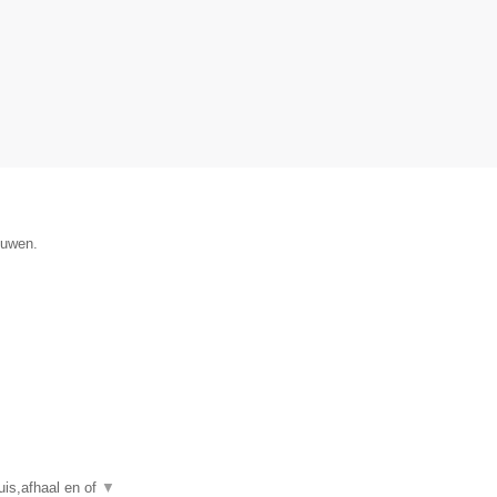
ouwen.
is,afhaal en of
▼