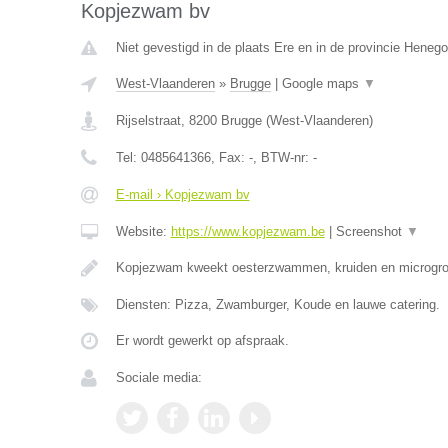
Kopjezwam bv
Niet gevestigd in de plaats Ere en in de provincie Heneg
West-Vlaanderen
»
Brugge
|
Google maps
▼
Rijselstraat
,
8200
Brugge
(
West-Vlaanderen
)
Tel:
0485641366
, Fax:
-
, BTW-nr:
-
E-mail › Kopjezwam bv
Website:
https://www.kopjezwam.be
|
Screenshot
▼
Kopjezwam kweekt oesterzwammen, kruiden en microgro
Diensten: Pizza, Zwamburger, Koude en lauwe catering.
Er wordt gewerkt op afspraak.
Sociale media: