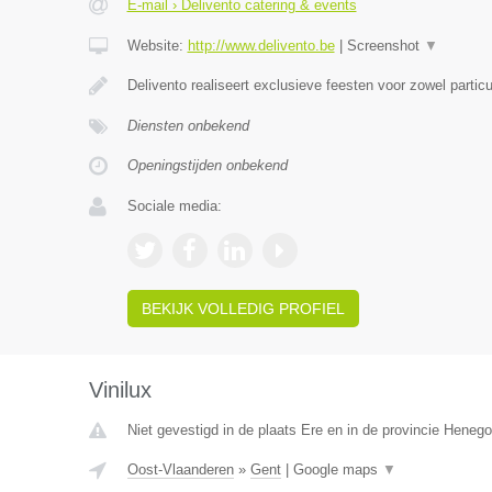
E-mail › Delivento catering & events
Website:
http://www.delivento.be
|
Screenshot
▼
Delivento realiseert exclusieve feesten voor zowel particu
Diensten onbekend
Openingstijden onbekend
Sociale media:
BEKIJK VOLLEDIG PROFIEL
Vinilux
Niet gevestigd in de plaats Ere en in de provincie Heneg
Oost-Vlaanderen
»
Gent
|
Google maps
▼