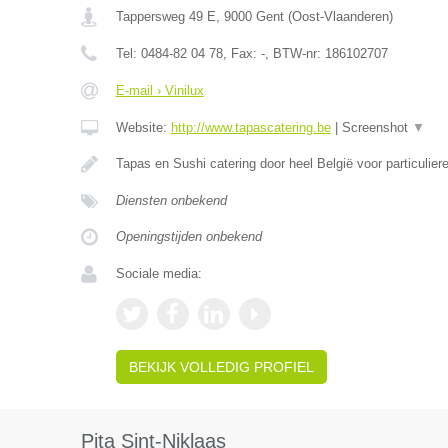
Tappersweg 49 E
,
9000
Gent
(
Oost-Vlaanderen
)
Tel:
0484-82 04 78
, Fax:
-
, BTW-nr:
186102707
E-mail › Vinilux
Website:
http://www.tapascatering.be
|
Screenshot
▼
Tapas en Sushi catering door heel België voor particulier
Diensten onbekend
Openingstijden onbekend
Sociale media:
BEKIJK VOLLEDIG PROFIEL
Pita Sint-Niklaas