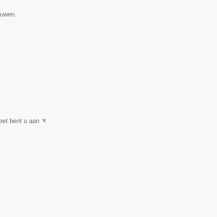
ouwen.
neet bent u aan
▼