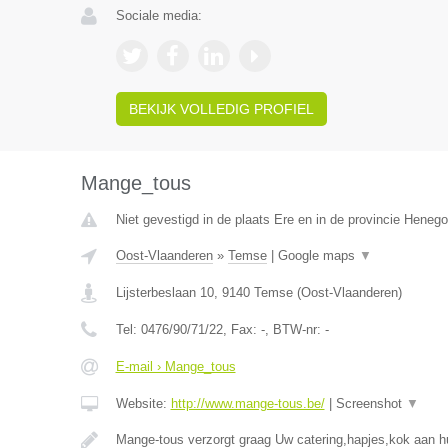
Sociale media:
BEKIJK VOLLEDIG PROFIEL
Mange_tous
Niet gevestigd in de plaats Ere en in de provincie Heneg
Oost-Vlaanderen
»
Temse
|
Google maps
▼
Lijsterbeslaan 10
,
9140
Temse
(
Oost-Vlaanderen
)
Tel:
0476/90/71/22
, Fax:
-
, BTW-nr:
-
E-mail › Mange_tous
Website:
http://www.mange-tous.be/
|
Screenshot
▼
Mange-tous verzorgt graag Uw catering,hapjes,kok aan hu