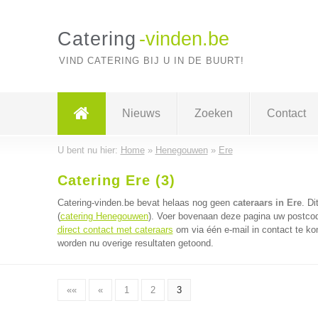
Catering
-vinden.be
VIND CATERING BIJ U IN DE BUURT!
Nieuws
Zoeken
Contact
U bent nu hier:
Home
»
Henegouwen
»
Ere
Catering Ere (3)
Catering-vinden.be bevat helaas nog geen
cateraars in Ere
. D
(
catering Henegouwen
). Voer bovenaan deze pagina uw postcode
direct contact met cateraars
om via één e-mail in contact te ko
worden nu overige resultaten getoond.
««
«
1
2
3