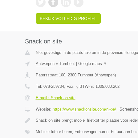
BEKIJK VOLLEDIG PROFIEL
Snack on site
Niet gevestigd in de plaats Ere en in de provincie Heneg
Antwerpen
»
Turnhout
|
Google maps
▼
Patersstraat 100
,
2300
Turnhout
(
Antwerpen
)
Tel:
078-259704
, Fax:
-
, BTW-nr:
1005.030.262
E-mail › Snack on site
Website:
https://www.snackonsite.com/nl-be/
|
Screensh
Snack on site brengt mobiel frietkot ter plaatse voor ied
Mobiele frituur huren, Frituurwagen huren, Frituur aan h