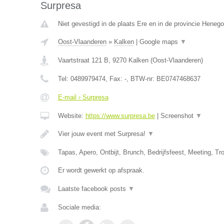
Surpresa
Niet gevestigd in de plaats Ere en in de provincie Heneg
Oost-Vlaanderen
»
Kalken
|
Google maps
▼
Vaartstraat 121 B
,
9270
Kalken
(
Oost-Vlaanderen
)
Tel:
0489979474
, Fax:
-
, BTW-nr:
BE0747468637
E-mail › Surpresa
Website:
https://www.surpresa.be
|
Screenshot
▼
Vier jouw event met Surpresa!
▼
Tapas, Apero, Ontbijt, Brunch, Bedrijfsfeest, Meeting, 
Er wordt gewerkt op afspraak.
Laatste facebook posts
▼
Sociale media: