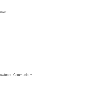
ouwen.
Trouwfeest, Communie
▼