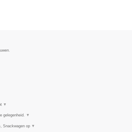
ouwen.
ot
▼
ere gelegenheid.
▼
uis, Snackwagen op
▼