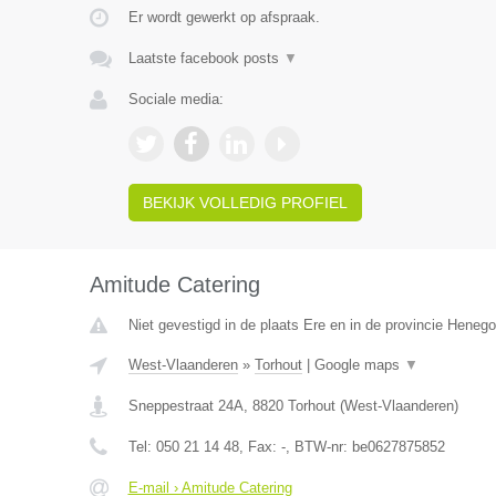
Er wordt gewerkt op afspraak.
Laatste facebook posts
▼
Sociale media:
BEKIJK VOLLEDIG PROFIEL
Amitude Catering
Niet gevestigd in de plaats Ere en in de provincie Heneg
West-Vlaanderen
»
Torhout
|
Google maps
▼
Sneppestraat 24A
,
8820
Torhout
(
West-Vlaanderen
)
Tel:
050 21 14 48
, Fax:
-
, BTW-nr:
be0627875852
E-mail › Amitude Catering