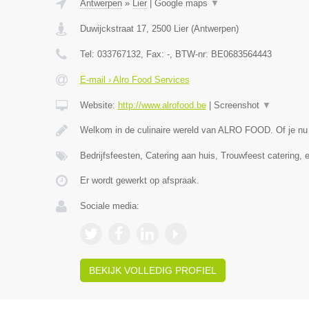
Antwerpen
»
Lier
|
Google maps
▼
Duwijckstraat 17
,
2500
Lier
(
Antwerpen
)
Tel:
033767132
, Fax:
-
, BTW-nr:
BE0683564443
E-mail › Alro Food Services
Website:
http://www.alrofood.be
|
Screenshot
▼
Welkom in de culinaire wereld van ALRO FOOD. Of je nu
Bedrijfsfeesten, Catering aan huis, Trouwfeest catering, 
Er wordt gewerkt op afspraak.
Sociale media:
BEKIJK VOLLEDIG PROFIEL