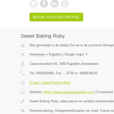
BEKIJK VOLLEDIG PROFIEL
Sweet Baking Ruby
Niet gevestigd in de plaats Ere en in de provincie Heneg
Antwerpen
»
Kapellen
|
Google maps
▼
Claessensdreef 94
,
2950
Kapellen
(
Antwerpen
)
Tel:
0499205989
, Fax:
-
, BTW-nr:
0669538243
E-mail › Sweet Baking Ruby
Website:
https://www.sweetbakingruby.com
|
Screenshot
Sweet Baking Ruby, waar passie en ambitie samensmelt
Dessertcatering, Gelegenheidstaarten op maat, Franse pa