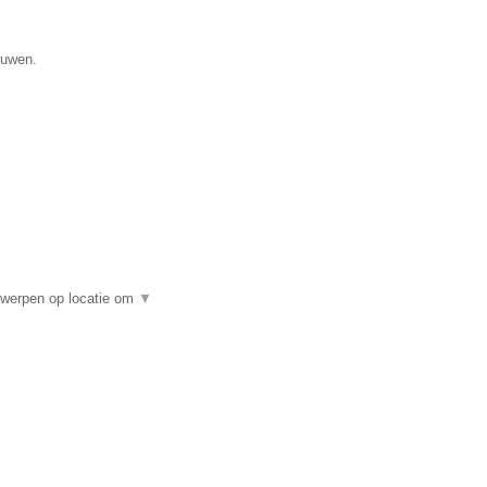
ouwen.
twerpen op locatie om
▼