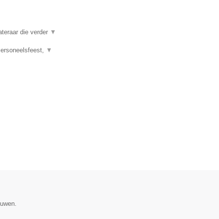
ateraar die verder
▼
 Personeelsfeest,
▼
ouwen.