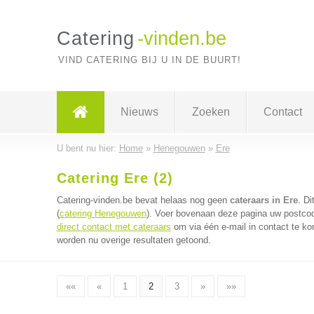
Catering
-vinden.be
VIND CATERING BIJ U IN DE BUURT!
Nieuws
Zoeken
Contact
U bent nu hier:
Home
»
Henegouwen
»
Ere
Catering Ere (2)
Catering-vinden.be bevat helaas nog geen
cateraars in Ere
. D
(
catering Henegouwen
). Voer bovenaan deze pagina uw postcode
direct contact met cateraars
om via één e-mail in contact te ko
worden nu overige resultaten getoond.
««
«
1
2
3
»
»»