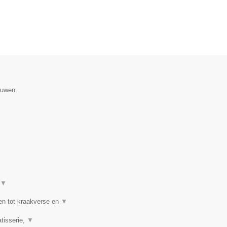
ouwen.
▼
en tot kraakverse en
▼
tisserie,
▼