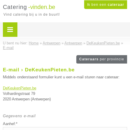
Ik ben een
cateraar
Catering
-vinden.be
Vind catering bij u in de buurt!
U bent nu hier:
Home
»
Antwerpen
»
Antwerpen
»
DeKeukenPieten.be
»
E-mail
Cateraars
per provincie
E-mail › DeKeukenPieten.be
Middels onderstaand formulier kunt u een e-mail sturen naar cateraar:
DeKeukenPieten.be
Volhardingstraat 79
2020 Antwerpen (Antwerpen)
Gegevens e-mail
Aanhef:*