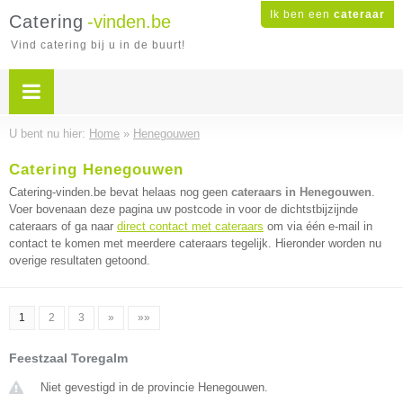
Ik ben een
cateraar
Catering
-vinden.be
Vind catering bij u in de buurt!
U bent nu hier:
Home
»
Henegouwen
Catering Henegouwen
Catering-vinden.be bevat helaas nog geen
cateraars in Henegouwen
.
Voer bovenaan deze pagina uw postcode in voor de dichtstbijzijnde
cateraars of ga naar
direct contact met cateraars
om via één e-mail in
contact te komen met meerdere cateraars tegelijk. Hieronder worden nu
overige resultaten getoond.
1
2
3
»
»»
Feestzaal Toregalm
Niet gevestigd in de provincie Henegouwen.