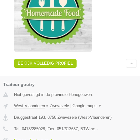
BEKIJK VOLLEDIG PROFIEL
Traiteur goutry
Niet gevestigd in de provincie Henegouwen.
West-Vlaanderen
»
Zwevezele
|
Google maps
▼
Bruggestraat 193
,
8750
Zwevezele
(
West-Vlaanderen
)
Tel:
0478/285028
, Fax:
051/613637
, BTW-nr:
-