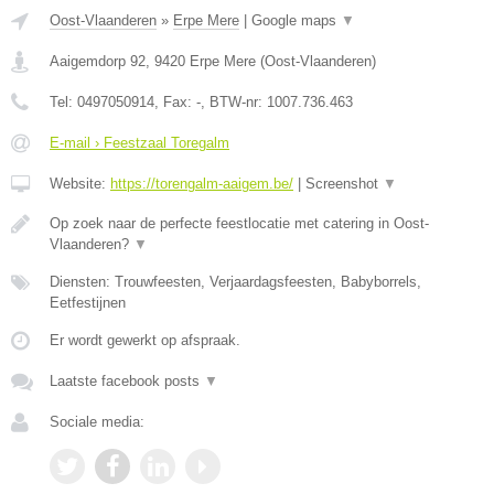
Oost-Vlaanderen
»
Erpe Mere
|
Google maps
▼
Aaigemdorp 92
,
9420
Erpe Mere
(
Oost-Vlaanderen
)
Tel:
0497050914
, Fax:
-
, BTW-nr:
1007.736.463
E-mail › Feestzaal Toregalm
Website:
https://torengalm-aaigem.be/
|
Screenshot
▼
Op zoek naar de perfecte feestlocatie met catering in Oost-
Vlaanderen?
▼
Diensten: Trouwfeesten, Verjaardagsfeesten, Babyborrels,
Eetfestijnen
Er wordt gewerkt op afspraak.
Laatste facebook posts
▼
Sociale media: