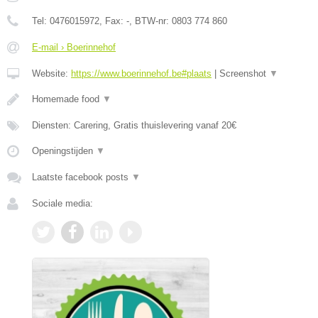
Tel:
0476015972
, Fax:
-
, BTW-nr:
0803 774 860
E-mail › Boerinnehof
Website:
https://www.boerinnehof.be#plaats
|
Screenshot
▼
Homemade food
▼
Diensten: Carering, Gratis thuislevering vanaf 20€
Openingstijden
▼
Laatste facebook posts
▼
Sociale media: