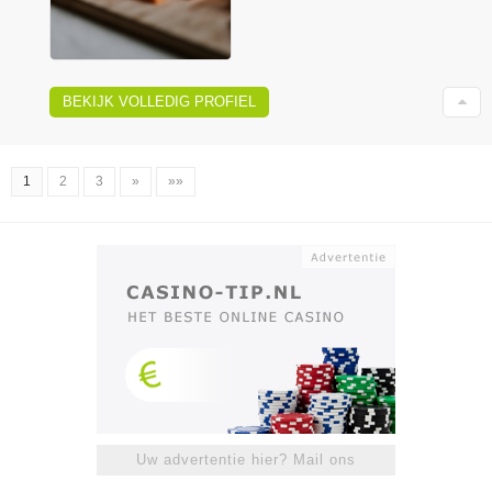
BEKIJK VOLLEDIG PROFIEL
1
2
3
»
»»
Uw advertentie hier? Mail ons