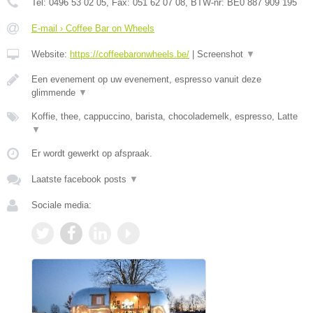
Tel:
0496 53 02 05
, Fax:
051 62 07 08
, BTW-nr:
BE0 887 909 195
E-mail › Coffee Bar on Wheels
Website:
https://coffeebaronwheels.be/
|
Screenshot
▼
Een evenement op uw evenement, espresso vanuit deze
glimmende
▼
Koffie, thee, cappuccino, barista, chocolademelk, espresso, Latte
▼
Er wordt gewerkt op afspraak.
Laatste facebook posts
▼
Sociale media: