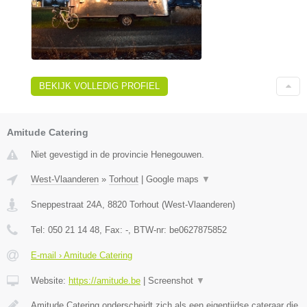
BEKIJK VOLLEDIG PROFIEL
Amitude Catering
Niet gevestigd in de provincie Henegouwen.
West-Vlaanderen
»
Torhout
|
Google maps
▼
Sneppestraat 24A
,
8820
Torhout
(
West-Vlaanderen
)
Tel:
050 21 14 48
, Fax:
-
, BTW-nr:
be0627875852
E-mail › Amitude Catering
Website:
https://amitude.be
|
Screenshot
▼
Amitude Catering onderscheidt zich als een eigentijdse cateraar die