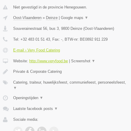
Niet gevestigd in de provincie Henegouwen.
Oost-Vlaanderen
»
Deinze
|
Google maps
▼
Souverainestraat 56, bus 3
,
9800
Deinze
(
Oost-Vlaanderen
)
Tel:
+32 483 01 51 43
, Fax:
-
, BTW-nr:
BE0892 911 229
E-mail › Very Food Catering
Website:
http://www.veryfood.be
|
Screenshot
▼
Private & Corporate Catering
Catering, traiteur, huwelijksfeest, communiefeest, personeelsfeest,
▼
Openingstijden
▼
Laatste facebook posts
▼
Sociale media: