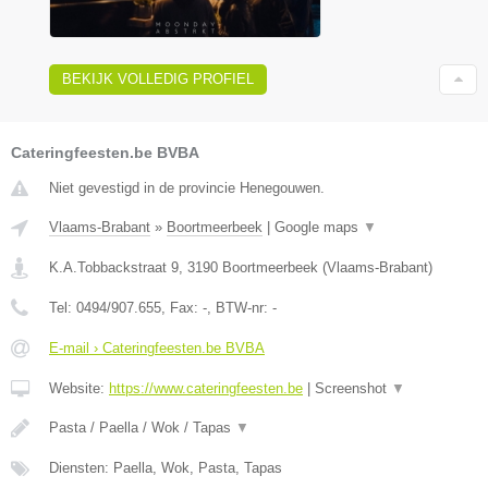
BEKIJK VOLLEDIG PROFIEL
Cateringfeesten.be BVBA
Niet gevestigd in de provincie Henegouwen.
Vlaams-Brabant
»
Boortmeerbeek
|
Google maps
▼
K.A.Tobbackstraat 9
,
3190
Boortmeerbeek
(
Vlaams-Brabant
)
Tel:
0494/907.655
, Fax:
-
, BTW-nr:
-
E-mail › Cateringfeesten.be BVBA
Website:
https://www.cateringfeesten.be
|
Screenshot
▼
Pasta / Paella / Wok / Tapas
▼
Diensten: Paella, Wok, Pasta, Tapas