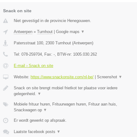
Snack on site
Niet gevestigd in de provincie Henegouwen.
Antwerpen
»
Turnhout
|
Google maps
▼
Patersstraat 100
,
2300
Turnhout
(
Antwerpen
)
Tel:
078-259704
, Fax:
-
, BTW-nr:
1005.030.262
E-mail › Snack on site
Website:
https://www.snackonsite.com/nl-be/
|
Screenshot
▼
Snack on site brengt mobiel frietkot ter plaatse voor iedere
gelegenheid.
▼
Mobiele frituur huren, Frituurwagen huren, Frituur aan huis,
Snackwagen op
▼
Er wordt gewerkt op afspraak.
Laatste facebook posts
▼