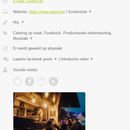
E-mail › Gulzig bv
Website:
https://www.gulzig.be
|
Screenshot
▼
Hoi,
▼
Catering op maat, Foodtruck, Productionele ondersteuning,
Muzikale
▼
Er wordt gewerkt op afspraak.
Laatste facebook posts
▼
|
Introductie video
▼
Sociale media: