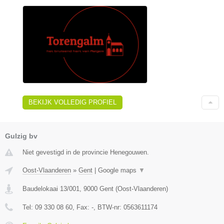
BEKIJK VOLLEDIG PROFIEL
Gulzig bv
Niet gevestigd in de provincie Henegouwen.
Oost-Vlaanderen
»
Gent
|
Google maps
▼
Baudelokaai 13/001
,
9000
Gent
(
Oost-Vlaanderen
)
Tel:
09 330 08 60
, Fax:
-
, BTW-nr:
0563611174