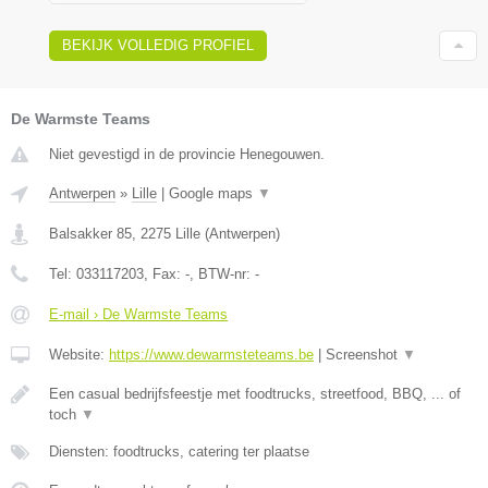
BEKIJK VOLLEDIG PROFIEL
De Warmste Teams
Niet gevestigd in de provincie Henegouwen.
Antwerpen
»
Lille
|
Google maps
▼
Balsakker 85
,
2275
Lille
(
Antwerpen
)
Tel:
033117203
, Fax:
-
, BTW-nr:
-
E-mail › De Warmste Teams
Website:
https://www.dewarmsteteams.be
|
Screenshot
▼
Een casual bedrijfsfeestje met foodtrucks, streetfood, BBQ, ... of
toch
▼
Diensten: foodtrucks, catering ter plaatse