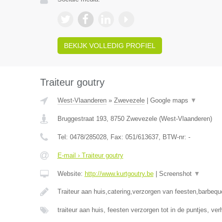
BEKIJK VOLLEDIG PROFIEL
Traiteur goutry
West-Vlaanderen
»
Zwevezele
|
Google maps
▼
Bruggestraat 193
,
8750
Zwevezele
(
West-Vlaanderen
)
Tel:
0478/285028
, Fax:
051/613637
, BTW-nr:
-
E-mail › Traiteur goutry
Website:
http://www.kurtgoutry.be
|
Screenshot
▼
Traiteur aan huis,catering,verzorgen van feesten,barbequ
traiteur aan huis, feesten verzorgen tot in de puntjes, ve