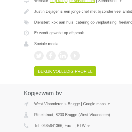
Website:
http://dejager-service.com
|
Screenshot
▼
Justin Dejager is een jonge chef met bijzonder veel ambit
Diensten: kok aan huis, catering op verplaatsing, freelan
Er wordt gewerkt op afspraak.
Sociale media:
BEKIJK VOLLEDIG PROFIEL
Kopjezwam bv
West-Vlaanderen
»
Brugge
|
Google maps
▼
Rijselstraat
,
8200
Brugge
(
West-Vlaanderen
)
Tel:
0485641366
, Fax:
-
, BTW-nr:
-