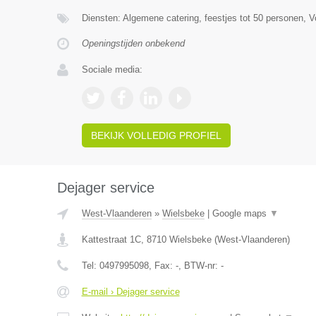
Diensten: Algemene catering, feestjes tot 50 personen, Vo
Openingstijden onbekend
Sociale media:
BEKIJK VOLLEDIG PROFIEL
Dejager service
West-Vlaanderen
»
Wielsbeke
|
Google maps
▼
Kattestraat 1C
,
8710
Wielsbeke
(
West-Vlaanderen
)
Tel:
0497995098
, Fax:
-
, BTW-nr:
-
E-mail › Dejager service