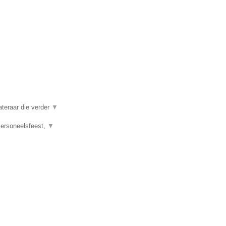
ateraar die verder
▼
 Personeelsfeest,
▼