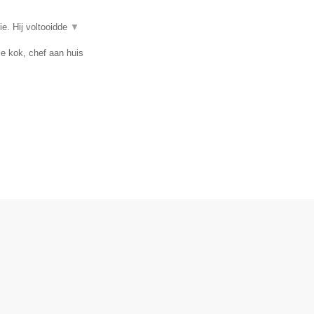
ie. Hij voltooidde
▼
ce kok, chef aan huis