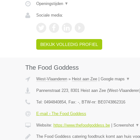
Openingstijden
▼
Sociale media:
BEKIJK VOLLEDIG PROFIEL
The Food Goddess
West-Vlaanderen
»
Heist aan Zee
|
Google maps
▼
Pannenstraat 223
,
8301
Heist aan Zee
(
West-Vlaanderen
Tel:
0494840854
, Fax:
-
, BTW-nr:
BE0743862316
E-mail › The Food Goddess
Website:
https://www.thefoodgoddess.be
|
Screenshot
▼
The Food Goddess catering foodtruck komt aan huis voo