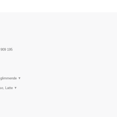
 909 195
e glimmende
▼
so, Latte
▼