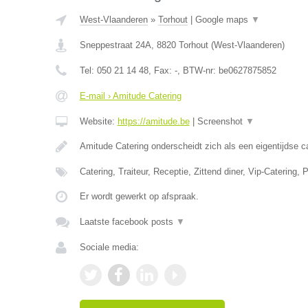
West-Vlaanderen
»
Torhout
|
Google maps
▼
Sneppestraat 24A
,
8820
Torhout
(
West-Vlaanderen
)
Tel:
050 21 14 48
, Fax:
-
, BTW-nr:
be0627875852
E-mail › Amitude Catering
Website:
https://amitude.be
|
Screenshot
▼
Amitude Catering onderscheidt zich als een eigentijdse c
Catering, Traiteur, Receptie, Zittend diner, Vip-Catering,
Er wordt gewerkt op afspraak.
Laatste facebook posts
▼
Sociale media: