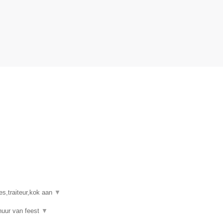
es,traiteur,kok aan
▼
rhuur van feest
▼