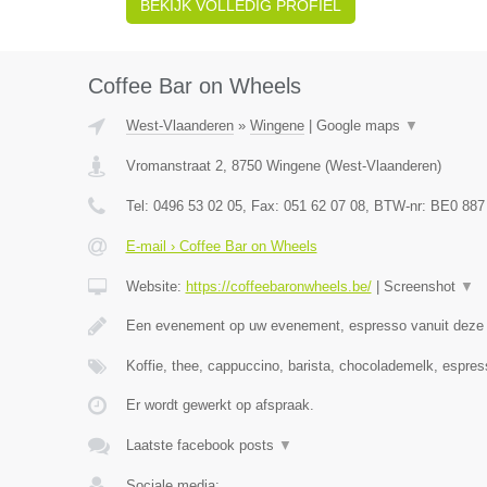
BEKIJK VOLLEDIG PROFIEL
Coffee Bar on Wheels
West-Vlaanderen
»
Wingene
|
Google maps
▼
Vromanstraat 2
,
8750
Wingene
(
West-Vlaanderen
)
Tel:
0496 53 02 05
, Fax:
051 62 07 08
, BTW-nr:
BE0 887
E-mail › Coffee Bar on Wheels
Website:
https://coffeebaronwheels.be/
|
Screenshot
▼
Een evenement op uw evenement, espresso vanuit dez
Koffie, thee, cappuccino, barista, chocolademelk, espres
Er wordt gewerkt op afspraak.
Laatste facebook posts
▼
Sociale media: