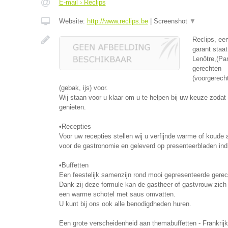
E-mail › Reclips
Website:
http://www.reclips.be
|
Screenshot
▼
Reclips, ee
garant staat
Lenôtre,(Par
gerechten
(voorgerech
(gebak, ijs) voor.
Wij staan voor u klaar om u te helpen bij uw keuze zodat 
genieten.
•Recepties
Voor uw recepties stellen wij u verfijnde warme of koude a
voor de gastronomie en geleverd op presenteerbladen ind
•Buffetten
Een feestelijk samenzijn rond mooi gepresenteerde gerec
Dank zij deze formule kan de gastheer of gastvrouw zich
een warme schotel met saus omvatten.
U kunt bij ons ook alle benodigdheden huren.
Een grote verscheidenheid aan themabuffetten - Frankrijk,