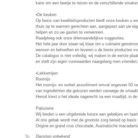
kans om een beetje te reizen en de verschillende smaken
•De keuken
Op basis van kwaliteitsproducten biedt onze keuken u ee
thuis op te warmen gerechten aan, aangepast aan uw eigen
helpen en zo uw gasten te verwennen.
Raadpleeg ook onze driemaandelijkse suggesties.
Het hele jaar door staan wij klaar om u culinaire genotmo
wensen en behoeften en leveren u de beste producten voo
De catalogus is niet volledig; wij maken in de eerste pla
en stelt zijn eigen voorwaarden naargelang men vrienden, 
•Lekkernijen
Roomijs
Het roomijs- en sorbet assortiment omvat ongeveer 50 ve
van ingrediënten die gekozen werden vanwege de smaakkw
Hieruit kiest u het ideale nagerecht na een maaltijd, in de
Patisserie
Wij bieden u een uitgebreide keuze aan gebakjes en taar
Al ons gebak wordt met de grootste zorg bereid op basis 
Origine en grand crus chocolade, Australische macadami
Diensten onbekend