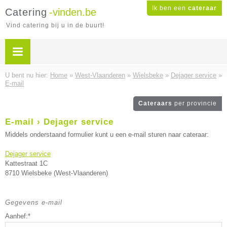
Ik ben een
cateraar
Catering
-vinden.be
Vind catering bij u in de buurt!
U bent nu hier:
Home
»
West-Vlaanderen
»
Wielsbeke
»
Dejager service
»
E-mail
Cateraars
per provincie
E-mail › Dejager service
Middels onderstaand formulier kunt u een e-mail sturen naar cateraar:
Dejager service
Kattestraat 1C
8710 Wielsbeke (West-Vlaanderen)
Gegevens e-mail
Aanhef:*