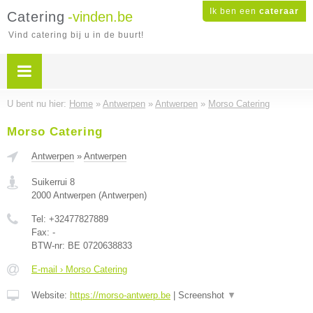
Ik ben een
cateraar
Catering
-vinden.be
Vind catering bij u in de buurt!
U bent nu hier:
Home
»
Antwerpen
»
Antwerpen
»
Morso Catering
Morso Catering
Antwerpen
»
Antwerpen
Suikerrui 8
2000
Antwerpen
(
Antwerpen
)
Tel:
+32477827889
Fax:
-
BTW-nr:
BE 0720638833
E-mail › Morso Catering
Website:
https://morso-antwerp.be
|
Screenshot
▼