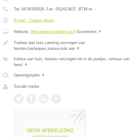
Tel:
0478/285028
, Fax:
051/613637
, BTW-nr:
-
E-mail › Traiteur goutry
Website:
http://www.kurtgoutry.be
|
Screenshot
▼
Traiteur aan huis,catering,verzorgen van
feesten,barbeques,traiteur,kok aan
▼
traiteur aan huis, feesten verzorgen tot in de puntjes, verhuur van
feest
▼
Openingstijden
▼
Sociale media: