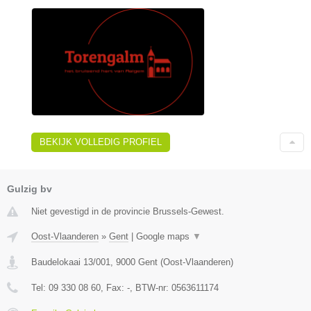
BEKIJK VOLLEDIG PROFIEL
Gulzig bv
Niet gevestigd in de provincie Brussels-Gewest.
Oost-Vlaanderen
»
Gent
|
Google maps
▼
Baudelokaai 13/001
,
9000
Gent
(
Oost-Vlaanderen
)
Tel:
09 330 08 60
, Fax:
-
, BTW-nr:
0563611174