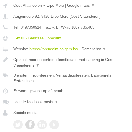
Oost-Vlaanderen
»
Erpe Mere
|
Google maps
▼
Aaigemdorp 92
,
9420
Erpe Mere
(
Oost-Vlaanderen
)
Tel:
0497050914
, Fax:
-
, BTW-nr:
1007.736.463
E-mail › Feestzaal Toregalm
Website:
https://torengalm-aaigem.be/
|
Screenshot
▼
Op zoek naar de perfecte feestlocatie met catering in Oost-
Vlaanderen?
▼
Diensten: Trouwfeesten, Verjaardagsfeesten, Babyborrels,
Eetfestijnen
Er wordt gewerkt op afspraak.
Laatste facebook posts
▼
Sociale media: