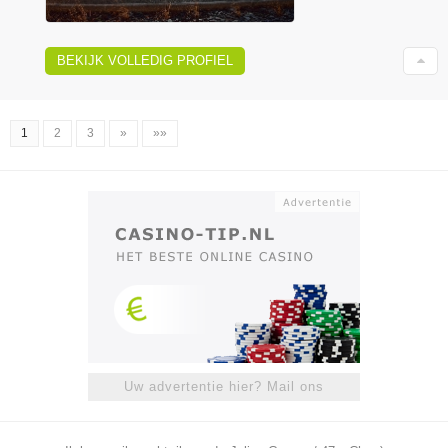
BEKIJK VOLLEDIG PROFIEL
1
2
3
»
»»
Uw advertentie hier? Mail ons