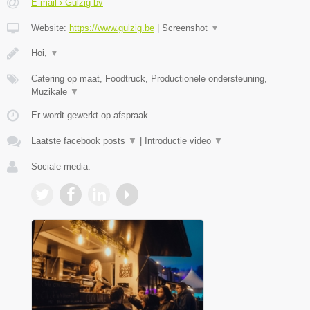
E-mail › Gulzig bv
Website:
https://www.gulzig.be
|
Screenshot
▼
Hoi,
▼
Catering op maat, Foodtruck, Productionele ondersteuning,
Muzikale
▼
Er wordt gewerkt op afspraak.
Laatste facebook posts
▼
|
Introductie video
▼
Sociale media: