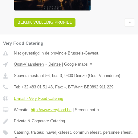
BEKIJK VOLLEDIG PROFIEL
Very Food Catering
Niet gevestigd in de provincie Brussels-Gewest.
Oost-Vlaanderen
»
Deinze
|
Google maps
▼
Souverainestraat 56, bus 3
,
9800
Deinze
(
Oost-Vlaanderen
)
Tel:
+32 483 01 51 43
, Fax:
-
, BTW-nr:
BE0892 911 229
E-mail › Very Food Catering
Website:
http://www.veryfood.be
|
Screenshot
▼
Private & Corporate Catering
Catering, traiteur, huwelijksfeest, communiefeest, personeelsfeest,