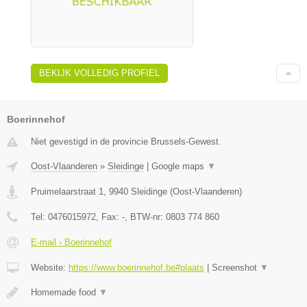
BEKIJK VOLLEDIG PROFIEL
Boerinnehof
Niet gevestigd in de provincie Brussels-Gewest.
Oost-Vlaanderen
»
Sleidinge
|
Google maps
▼
Pruimelaarstraat 1
,
9940
Sleidinge
(
Oost-Vlaanderen
)
Tel:
0476015972
, Fax:
-
, BTW-nr:
0803 774 860
E-mail › Boerinnehof
Website:
https://www.boerinnehof.be#plaats
|
Screenshot
▼
Homemade food
▼