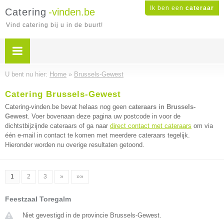
Ik ben een
cateraar
Catering
-vinden.be
Vind catering bij u in de buurt!
U bent nu hier:
Home
»
Brussels-Gewest
Catering Brussels-Gewest
Catering-vinden.be bevat helaas nog geen
cateraars in Brussels-
Gewest
. Voer bovenaan deze pagina uw postcode in voor de
dichtstbijzijnde cateraars of ga naar
direct contact met cateraars
om via
één e-mail in contact te komen met meerdere cateraars tegelijk.
Hieronder worden nu overige resultaten getoond.
1
2
3
»
»»
Feestzaal Toregalm
Niet gevestigd in de provincie Brussels-Gewest.