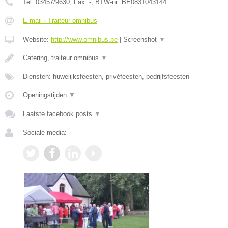
Tel:
03457/9630
, Fax:
-
, BTW-nr:
BE0831043144
E-mail › Traiteur omnibus
Website:
http://www.omnibus.be
|
Screenshot
▼
Catering, traiteur omnibus
▼
Diensten: huwelijksfeesten, privéfeesten, bedrijfsfeesten
Openingstijden
▼
Laatste facebook posts
▼
Sociale media: