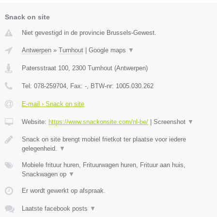
Snack on site
Niet gevestigd in de provincie Brussels-Gewest.
Antwerpen
»
Turnhout
|
Google maps
▼
Patersstraat 100
,
2300
Turnhout
(
Antwerpen
)
Tel:
078-259704
, Fax:
-
, BTW-nr:
1005.030.262
E-mail › Snack on site
Website:
https://www.snackonsite.com/nl-be/
|
Screenshot
▼
Snack on site brengt mobiel frietkot ter plaatse voor iedere
gelegenheid.
▼
Mobiele frituur huren, Frituurwagen huren, Frituur aan huis,
Snackwagen op
▼
Er wordt gewerkt op afspraak.
Laatste facebook posts
▼