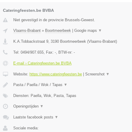
Cateringfeesten.be BVBA
Niet gevestigd in de provincie Brussels-Gewest.
Vlaams-Brabant
»
Boortmeerbeek
|
Google maps
▼
K.A.Tobbackstraat 9
,
3190
Boortmeerbeek
(
Vlaams-Brabant
)
Tel:
0494/907.655
, Fax:
-
, BTW-nr:
-
E-mail › Cateringfeesten.be BVBA
Website:
https://www.cateringfeesten.be
|
Screenshot
▼
Pasta / Paella / Wok / Tapas
▼
Diensten: Paella, Wok, Pasta, Tapas
Openingstijden
▼
Laatste facebook posts
▼
Sociale media: