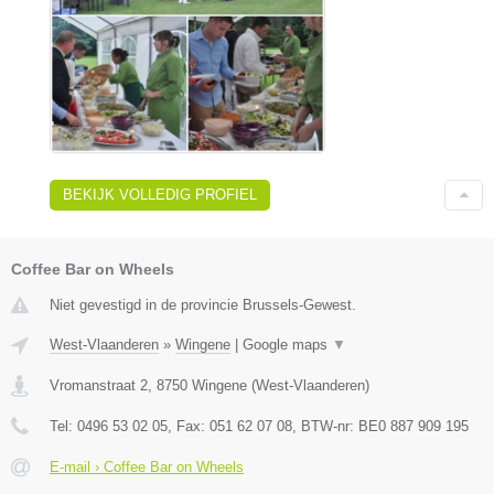
BEKIJK VOLLEDIG PROFIEL
Coffee Bar on Wheels
Niet gevestigd in de provincie Brussels-Gewest.
West-Vlaanderen
»
Wingene
|
Google maps
▼
Vromanstraat 2
,
8750
Wingene
(
West-Vlaanderen
)
Tel:
0496 53 02 05
, Fax:
051 62 07 08
, BTW-nr:
BE0 887 909 195
E-mail › Coffee Bar on Wheels