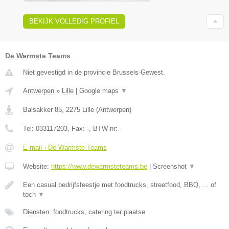
BEKIJK VOLLEDIG PROFIEL
De Warmste Teams
Niet gevestigd in de provincie Brussels-Gewest.
Antwerpen
»
Lille
|
Google maps
▼
Balsakker 85
,
2275
Lille
(
Antwerpen
)
Tel:
033117203
, Fax:
-
, BTW-nr:
-
E-mail › De Warmste Teams
Website:
https://www.dewarmsteteams.be
|
Screenshot
▼
Een casual bedrijfsfeestje met foodtrucks, streetfood, BBQ, ... of
toch
▼
Diensten: foodtrucks, catering ter plaatse