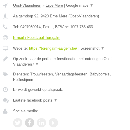
Oost-Vlaanderen
»
Erpe Mere
|
Google maps
▼
Aaigemdorp 92
,
9420
Erpe Mere
(
Oost-Vlaanderen
)
Tel:
0497050914
, Fax:
-
, BTW-nr:
1007.736.463
E-mail › Feestzaal Toregalm
Website:
https://torengalm-aaigem.be/
|
Screenshot
▼
Op zoek naar de perfecte feestlocatie met catering in Oost-
Vlaanderen?
▼
Diensten: Trouwfeesten, Verjaardagsfeesten, Babyborrels,
Eetfestijnen
Er wordt gewerkt op afspraak.
Laatste facebook posts
▼
Sociale media: