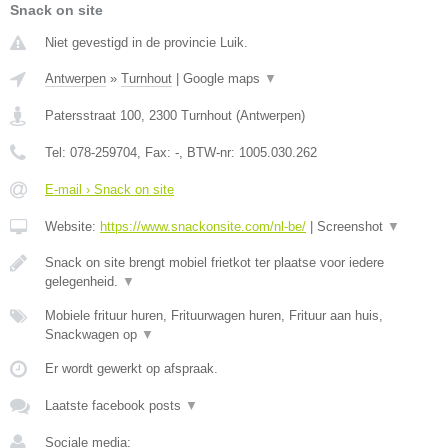
Snack on site
Niet gevestigd in de provincie Luik.
Antwerpen
»
Turnhout
|
Google maps
▼
Patersstraat 100
,
2300
Turnhout
(
Antwerpen
)
Tel:
078-259704
, Fax:
-
, BTW-nr:
1005.030.262
E-mail › Snack on site
Website:
https://www.snackonsite.com/nl-be/
|
Screenshot
▼
Snack on site brengt mobiel frietkot ter plaatse voor iedere
gelegenheid.
▼
Mobiele frituur huren, Frituurwagen huren, Frituur aan huis,
Snackwagen op
▼
Er wordt gewerkt op afspraak.
Laatste facebook posts
▼
Sociale media: