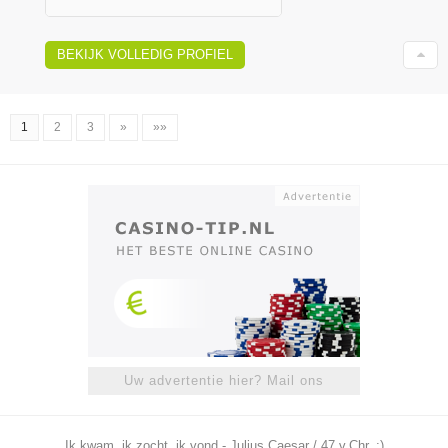
BEKIJK VOLLEDIG PROFIEL
1
2
3
»
»»
Uw advertentie hier? Mail ons
Ik kwam, ik zocht, ik vond - Julius Caesar / 47 v.Chr. ;)