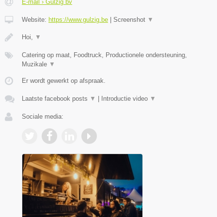
E-mail › Gulzig bv
Website:
https://www.gulzig.be
|
Screenshot
▼
Hoi,
▼
Catering op maat, Foodtruck, Productionele ondersteuning,
Muzikale
▼
Er wordt gewerkt op afspraak.
Laatste facebook posts
▼
|
Introductie video
▼
Sociale media: