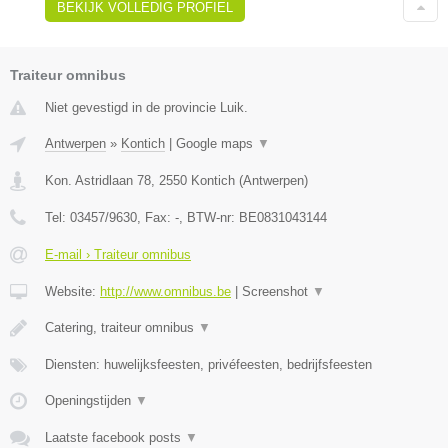
BEKIJK VOLLEDIG PROFIEL
Traiteur omnibus
Niet gevestigd in de provincie Luik.
Antwerpen
»
Kontich
|
Google maps
▼
Kon. Astridlaan 78
,
2550
Kontich
(
Antwerpen
)
Tel:
03457/9630
, Fax:
-
, BTW-nr:
BE0831043144
E-mail › Traiteur omnibus
Website:
http://www.omnibus.be
|
Screenshot
▼
Catering, traiteur omnibus
▼
Diensten: huwelijksfeesten, privéfeesten, bedrijfsfeesten
Openingstijden
▼
Laatste facebook posts
▼