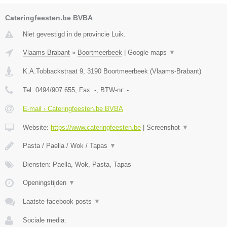
Cateringfeesten.be BVBA
Niet gevestigd in de provincie Luik.
Vlaams-Brabant
»
Boortmeerbeek
|
Google maps
▼
K.A.Tobbackstraat 9
,
3190
Boortmeerbeek
(
Vlaams-Brabant
)
Tel:
0494/907.655
, Fax:
-
, BTW-nr:
-
E-mail › Cateringfeesten.be BVBA
Website:
https://www.cateringfeesten.be
|
Screenshot
▼
Pasta / Paella / Wok / Tapas
▼
Diensten: Paella, Wok, Pasta, Tapas
Openingstijden
▼
Laatste facebook posts
▼
Sociale media: