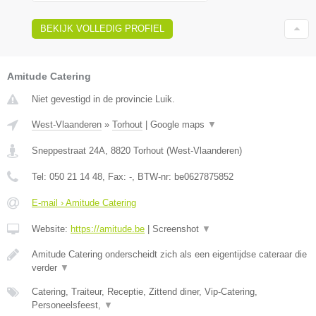
BEKIJK VOLLEDIG PROFIEL
Amitude Catering
Niet gevestigd in de provincie Luik.
West-Vlaanderen
»
Torhout
|
Google maps
▼
Sneppestraat 24A
,
8820
Torhout
(
West-Vlaanderen
)
Tel:
050 21 14 48
, Fax:
-
, BTW-nr:
be0627875852
E-mail › Amitude Catering
Website:
https://amitude.be
|
Screenshot
▼
Amitude Catering onderscheidt zich als een eigentijdse cateraar die
verder
▼
Catering, Traiteur, Receptie, Zittend diner, Vip-Catering,
Personeelsfeest,
▼