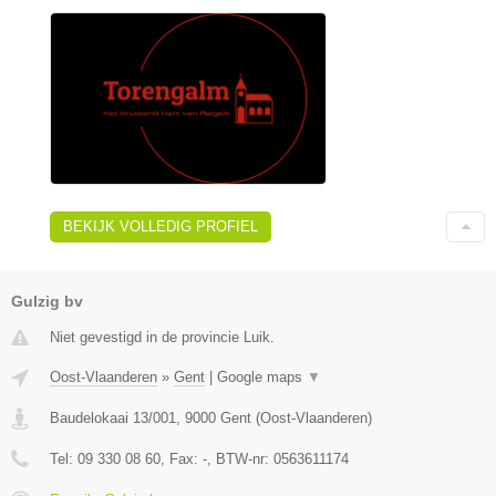
BEKIJK VOLLEDIG PROFIEL
Gulzig bv
Niet gevestigd in de provincie Luik.
Oost-Vlaanderen
»
Gent
|
Google maps
▼
Baudelokaai 13/001
,
9000
Gent
(
Oost-Vlaanderen
)
Tel:
09 330 08 60
, Fax:
-
, BTW-nr:
0563611174