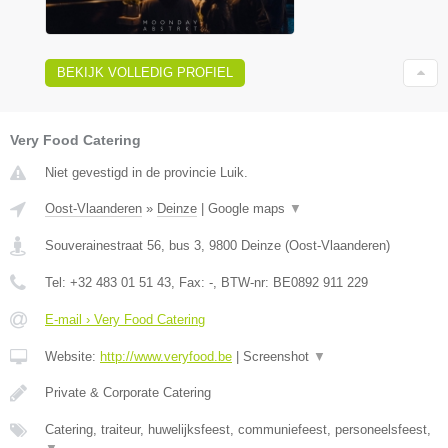
BEKIJK VOLLEDIG PROFIEL
Very Food Catering
Niet gevestigd in de provincie Luik.
Oost-Vlaanderen
»
Deinze
|
Google maps
▼
Souverainestraat 56, bus 3
,
9800
Deinze
(
Oost-Vlaanderen
)
Tel:
+32 483 01 51 43
, Fax:
-
, BTW-nr:
BE0892 911 229
E-mail › Very Food Catering
Website:
http://www.veryfood.be
|
Screenshot
▼
Private & Corporate Catering
Catering, traiteur, huwelijksfeest, communiefeest, personeelsfeest,