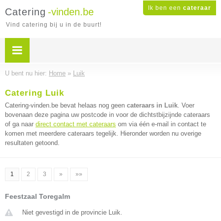
Ik ben een
cateraar
Catering
-vinden.be
Vind catering bij u in de buurt!
U bent nu hier:
Home
»
Luik
Catering Luik
Catering-vinden.be bevat helaas nog geen
cateraars in Luik
. Voer
bovenaan deze pagina uw postcode in voor de dichtstbijzijnde cateraars
of ga naar
direct contact met cateraars
om via één e-mail in contact te
komen met meerdere cateraars tegelijk. Hieronder worden nu overige
resultaten getoond.
1
2
3
»
»»
Feestzaal Toregalm
Niet gevestigd in de provincie Luik.