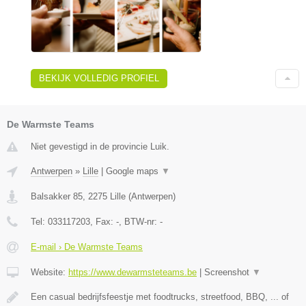
BEKIJK VOLLEDIG PROFIEL
De Warmste Teams
Niet gevestigd in de provincie Luik.
Antwerpen
»
Lille
|
Google maps
▼
Balsakker 85
,
2275
Lille
(
Antwerpen
)
Tel:
033117203
, Fax:
-
, BTW-nr:
-
E-mail › De Warmste Teams
Website:
https://www.dewarmsteteams.be
|
Screenshot
▼
Een casual bedrijfsfeestje met foodtrucks, streetfood, BBQ, ... of