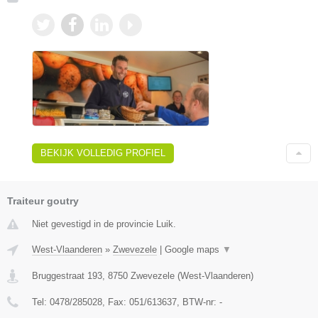
BEKIJK VOLLEDIG PROFIEL
Traiteur goutry
Niet gevestigd in de provincie Luik.
West-Vlaanderen
»
Zwevezele
|
Google maps
▼
Bruggestraat 193
,
8750
Zwevezele
(
West-Vlaanderen
)
Tel:
0478/285028
, Fax:
051/613637
, BTW-nr:
-