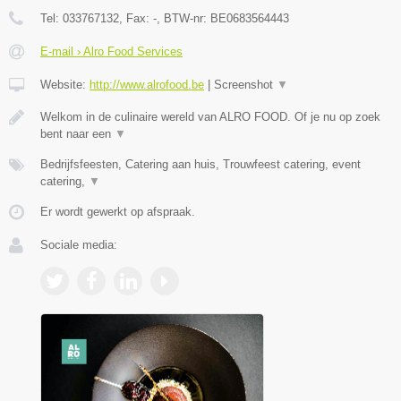
Tel:
033767132
, Fax:
-
, BTW-nr:
BE0683564443
E-mail › Alro Food Services
Website:
http://www.alrofood.be
|
Screenshot
▼
Welkom in de culinaire wereld van ALRO FOOD. Of je nu op zoek
bent naar een
▼
Bedrijfsfeesten, Catering aan huis, Trouwfeest catering, event
catering,
▼
Er wordt gewerkt op afspraak.
Sociale media: