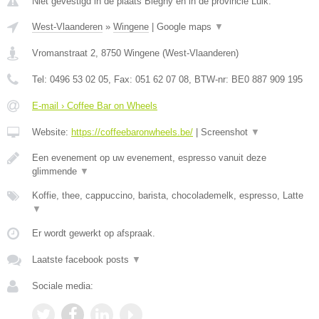
Niet gevestigd in de plaats Blegny en in de provincie Luik.
West-Vlaanderen
»
Wingene
|
Google maps
▼
Vromanstraat 2
,
8750
Wingene
(
West-Vlaanderen
)
Tel:
0496 53 02 05
, Fax:
051 62 07 08
, BTW-nr:
BE0 887 909 195
E-mail › Coffee Bar on Wheels
Website:
https://coffeebaronwheels.be/
|
Screenshot
▼
Een evenement op uw evenement, espresso vanuit deze
glimmende
▼
Koffie, thee, cappuccino, barista, chocolademelk, espresso, Latte
▼
Er wordt gewerkt op afspraak.
Laatste facebook posts
▼
Sociale media: