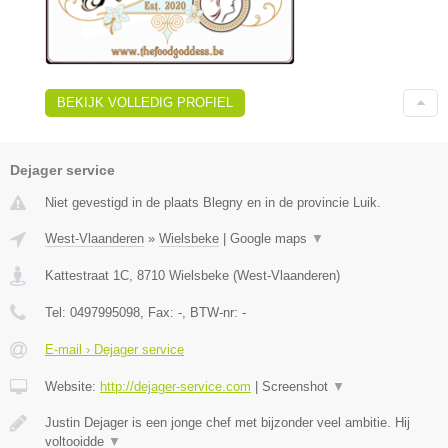
BEKIJK VOLLEDIG PROFIEL
Dejager service
Niet gevestigd in de plaats Blegny en in de provincie Luik.
West-Vlaanderen
»
Wielsbeke
|
Google maps
▼
Kattestraat 1C
,
8710
Wielsbeke
(
West-Vlaanderen
)
Tel:
0497995098
, Fax:
-
, BTW-nr:
-
E-mail › Dejager service
Website:
http://dejager-service.com
|
Screenshot
▼
Justin Dejager is een jonge chef met bijzonder veel ambitie. Hij
voltooidde
▼