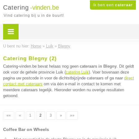
Ik ben een
cateraar
Catering
-vinden.be
Vind catering bij u in de buurt!
U bent nu hier:
Home
»
Luik
»
Blegny
Catering Blegny (2)
Catering-vinden.be bevat helaas nog geen
cateraars in Blegny
. Dit geldt
ook voor de gehele provincie Luik (
catering Luik
). Voer bovenaan deze
pagina uw postcode in voor de dichtstbijzijnde cateraars of ga naar
direct
contact met cateraars
om via één e-mail in contact te komen met
meerdere cateraars tegelijk. Hieronder worden nu overige resultaten
getoond.
««
«
1
2
3
»
»»
Coffee Bar on Wheels