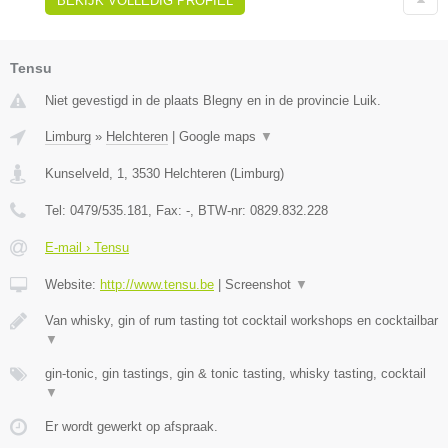
BEKIJK VOLLEDIG PROFIEL
Tensu
Niet gevestigd in de plaats Blegny en in de provincie Luik.
Limburg
»
Helchteren
|
Google maps
▼
Kunselveld, 1
,
3530
Helchteren
(
Limburg
)
Tel:
0479/535.181
, Fax:
-
, BTW-nr:
0829.832.228
E-mail › Tensu
Website:
http://www.tensu.be
|
Screenshot
▼
Van whisky, gin of rum tasting tot cocktail workshops en cocktailbar
▼
gin-tonic, gin tastings, gin & tonic tasting, whisky tasting, cocktail
▼
Er wordt gewerkt op afspraak.