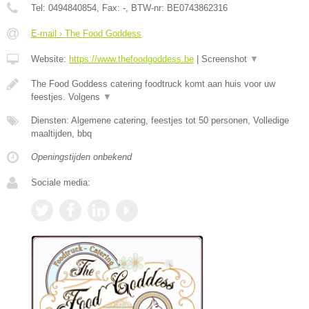
Tel:
0494840854
, Fax:
-
, BTW-nr:
BE0743862316
E-mail › The Food Goddess
Website:
https://www.thefoodgoddess.be
|
Screenshot
▼
The Food Goddess catering foodtruck komt aan huis voor uw
feestjes. Volgens
▼
Diensten: Algemene catering, feestjes tot 50 personen, Volledige
maaltijden, bbq
Openingstijden onbekend
Sociale media: