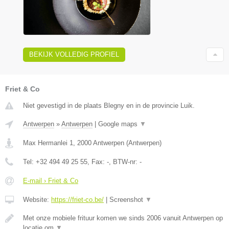
BEKIJK VOLLEDIG PROFIEL
Friet & Co
Niet gevestigd in de plaats Blegny en in de provincie Luik.
Antwerpen
»
Antwerpen
|
Google maps
▼
Max Hermanlei 1
,
2000
Antwerpen
(
Antwerpen
)
Tel:
+32 494 49 25 55
, Fax:
-
, BTW-nr:
-
E-mail › Friet & Co
Website:
https://friet-co.be/
|
Screenshot
▼
Met onze mobiele frituur komen we sinds 2006 vanuit Antwerpen op
locatie om
▼