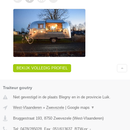
BEKIJK VOLLEDIG PROFIEL
Traiteur goutry
Niet gevestigd in de plaats Blegny en in de provincie Luik.
West-Vlaanderen
»
Zwevezele
|
Google maps
▼
Bruggestraat 193
,
8750
Zwevezele
(
West-Vlaanderen
)
Tel:
0478/285028
, Fax:
051/613637
, BTW-nr:
-