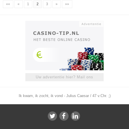
««
«
1
2
3
»
»»
Uw advertentie hier? Mail ons
Ik kwam, ik zocht, ik vond - Julius Caesar / 47 v.Chr. ;)