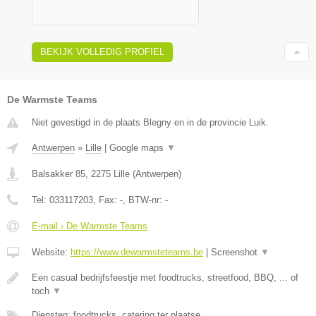
BEKIJK VOLLEDIG PROFIEL
De Warmste Teams
Niet gevestigd in de plaats Blegny en in de provincie Luik.
Antwerpen
»
Lille
|
Google maps
▼
Balsakker 85
,
2275
Lille
(
Antwerpen
)
Tel:
033117203
, Fax:
-
, BTW-nr:
-
E-mail › De Warmste Teams
Website:
https://www.dewarmsteteams.be
|
Screenshot
▼
Een casual bedrijfsfeestje met foodtrucks, streetfood, BBQ, ... of
toch
▼
Diensten: foodtrucks, catering ter plaatse