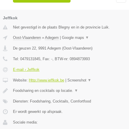
Jeffkok
Niet gevestigd in de plaats Blegny en in de provincie Luik.
Oost-Vlaanderen
»
Adegem
|
Google maps
▼
De geuzen 22
,
9991
Adegem
(
Oost-Vlaanderen
)
Tel:
0479131845
, Fax:
-
, BTW-nr:
0894873993
E-mail › Jeffkok
Website:
Http://www.jeffkok.be
|
Screenshot
▼
Foodsharing en cocktails op locatie.
▼
Diensten: Foodsharing, Cocktails, Comfortfood
Er wordt gewerkt op afspraak.
Sociale media: