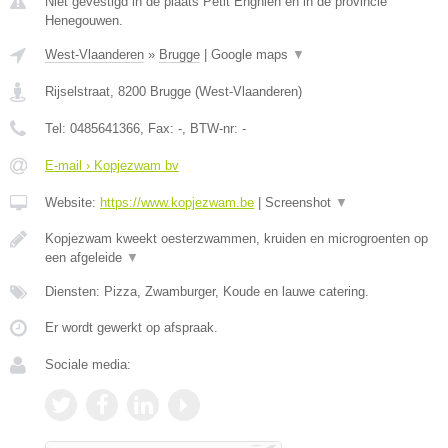
Niet gevestigd in de plaats Petit Enghien en in de provincie
Henegouwen.
West-Vlaanderen
»
Brugge
|
Google maps
▼
Rijselstraat
,
8200
Brugge
(
West-Vlaanderen
)
Tel:
0485641366
, Fax:
-
, BTW-nr:
-
E-mail › Kopjezwam bv
Website:
https://www.kopjezwam.be
|
Screenshot
▼
Kopjezwam kweekt oesterzwammen, kruiden en microgroenten op
een afgeleide
▼
Diensten: Pizza, Zwamburger, Koude en lauwe catering.
Er wordt gewerkt op afspraak.
Sociale media: