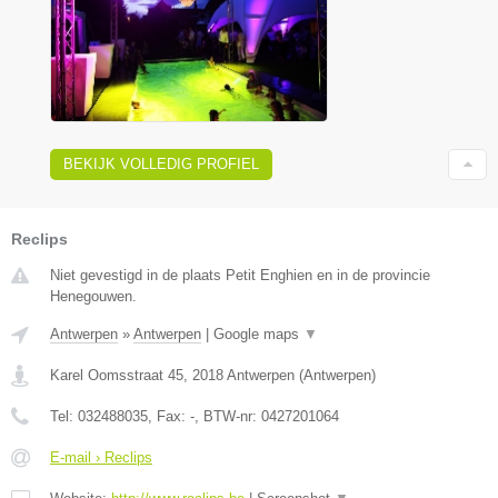
BEKIJK VOLLEDIG PROFIEL
Reclips
Niet gevestigd in de plaats Petit Enghien en in de provincie
Henegouwen.
Antwerpen
»
Antwerpen
|
Google maps
▼
Karel Oomsstraat 45
,
2018
Antwerpen
(
Antwerpen
)
Tel:
032488035
, Fax:
-
, BTW-nr:
0427201064
E-mail › Reclips