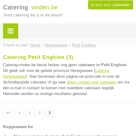
Ik ben een
cateraar
Catering
-vinden.be
Vind catering bij u in de buurt!
U bent nu hier:
Home
»
Henegouwen
»
Petit Enghien
Catering Petit Enghien (3)
Catering-vinden.be bevat helaas nog geen
cateraars in Petit Enghien
.
Dit geldt ook voor de gehele provincie Henegouwen (
catering
Henegouwen
). Voer bovenaan deze pagina uw postcode in voor de
dichtstbijzijnde cateraars of ga naar
direct contact met cateraars
om via
één e-mail in contact te komen met meerdere cateraars tegelijk.
Hieronder worden nu overige resultaten getoond.
««
«
1
2
3
Kopjezwam bv