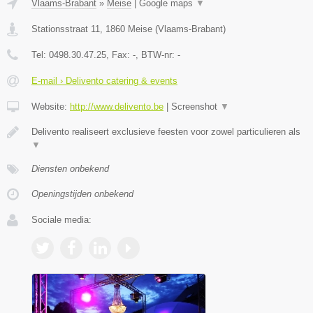
Vlaams-Brabant
»
Meise
|
Google maps
▼
Stationsstraat 11
,
1860
Meise
(
Vlaams-Brabant
)
Tel:
0498.30.47.25
, Fax:
-
, BTW-nr:
-
E-mail › Delivento catering & events
Website:
http://www.delivento.be
|
Screenshot
▼
Delivento realiseert exclusieve feesten voor zowel particulieren als
▼
Diensten onbekend
Openingstijden onbekend
Sociale media: