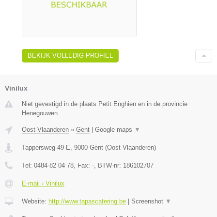
BEKIJK VOLLEDIG PROFIEL
Vinilux
Niet gevestigd in de plaats Petit Enghien en in de provincie
Henegouwen.
Oost-Vlaanderen
»
Gent
|
Google maps
▼
Tappersweg 49 E
,
9000
Gent
(
Oost-Vlaanderen
)
Tel:
0484-82 04 78
, Fax:
-
, BTW-nr:
186102707
E-mail › Vinilux
Website:
http://www.tapascatering.be
|
Screenshot
▼