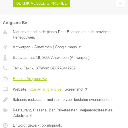
BEKIJK VOLLEDIG PROFIEL
Artigiano Bv
Niet gevestigd in de plaats Petit Enghien en in de provincie
Henegouwen.
Antwerpen
»
Antwerpen
|
Google maps
▼
Bataviastraat 19
,
2000
Antwerpen
(
Antwerpen
)
Tel:
-
, Fax:
-
, BTW-nr:
BE0778447962
E-mail › Artigiano Bv
Website:
https://Ilartigiano.be
|
Screenshot
▼
Italiaans restaurant, met ruimte voor besloten evenementen.
Restaurant, Pizzeria, Bar, Privefeesten, Verjaardagsfeestjes,
Zakelijke
▼
Er wordt gewerkt op afspraak.