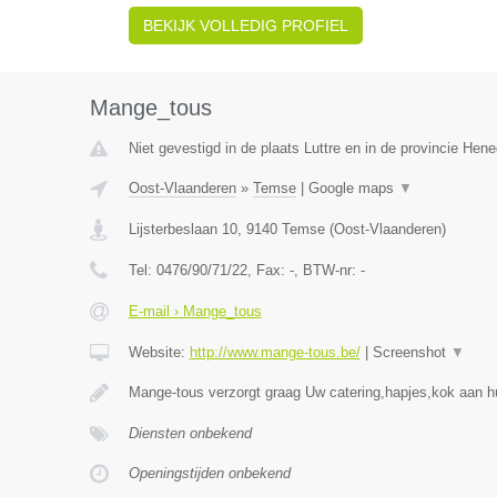
BEKIJK VOLLEDIG PROFIEL
Mange_tous
Niet gevestigd in de plaats Luttre en in de provincie Hen
Oost-Vlaanderen
»
Temse
|
Google maps
▼
Lijsterbeslaan 10
,
9140
Temse
(
Oost-Vlaanderen
)
Tel:
0476/90/71/22
, Fax:
-
, BTW-nr:
-
E-mail › Mange_tous
Website:
http://www.mange-tous.be/
|
Screenshot
▼
Mange-tous verzorgt graag Uw catering,hapjes,kok aan hu
Diensten onbekend
Openingstijden onbekend