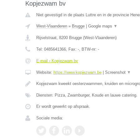
Kopjezwam bv
Niet gevestigd in de plaats Luttre en in de provincie Hen
West-Vlaanderen
»
Brugge
|
Google maps
▼
Rijselstraat
,
8200
Brugge
(
West-Vlaanderen
)
Tel:
0485641366
, Fax:
-
, BTW-nr:
-
E-mail › Kopjezwam bv
Website:
https://www.kopjezwam.be
|
Screenshot
▼
Kopjezwam kweekt oesterzwammen, kruiden en microgro
Diensten: Pizza, Zwamburger, Koude en lauwe catering.
Er wordt gewerkt op afspraak.
Sociale media: