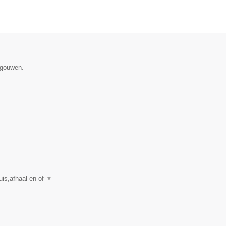
egouwen.
is,afhaal en of
▼