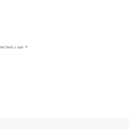
neet bent u aan
▼