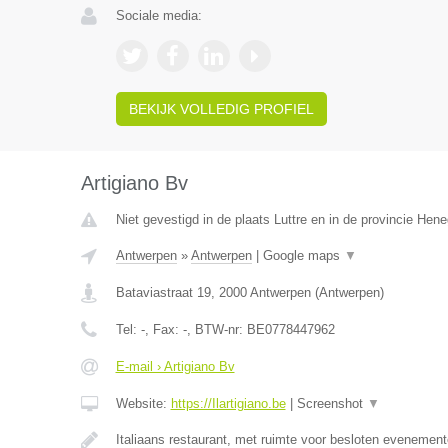
Sociale media:
BEKIJK VOLLEDIG PROFIEL
Artigiano Bv
Niet gevestigd in de plaats Luttre en in de provincie Hen
Antwerpen
»
Antwerpen
|
Google maps
▼
Bataviastraat 19
,
2000
Antwerpen
(
Antwerpen
)
Tel:
-
, Fax:
-
, BTW-nr:
BE0778447962
E-mail › Artigiano Bv
Website:
https://Ilartigiano.be
|
Screenshot
▼
Italiaans restaurant, met ruimte voor besloten evenement