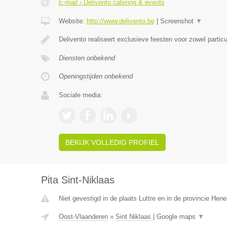
E-mail › Delivento catering & events
Website:
http://www.delivento.be
|
Screenshot
▼
Delivento realiseert exclusieve feesten voor zowel particu
Diensten onbekend
Openingstijden onbekend
Sociale media:
BEKIJK VOLLEDIG PROFIEL
Pita Sint-Niklaas
Niet gevestigd in de plaats Luttre en in de provincie Hen
Oost-Vlaanderen
»
Sint Niklaas
|
Google maps
▼