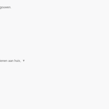
egouwen.
ienen aan huis,
▼