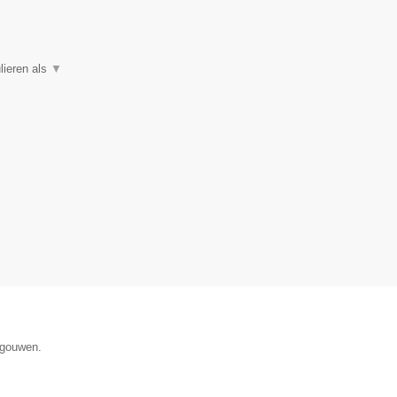
lieren als
▼
egouwen.