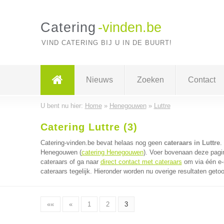
Catering
-vinden.be
VIND CATERING BIJ U IN DE BUURT!
Nieuws
Zoeken
Contact
U bent nu hier:
Home
»
Henegouwen
»
Luttre
Catering Luttre (3)
Catering-vinden.be bevat helaas nog geen
cateraars in Luttre
.
Henegouwen (
catering Henegouwen
). Voer bovenaan deze pagin
cateraars of ga naar
direct contact met cateraars
om via één e-
cateraars tegelijk. Hieronder worden nu overige resultaten geto
««
«
1
2
3