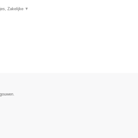
jes, Zakelijke
▼
egouwen.