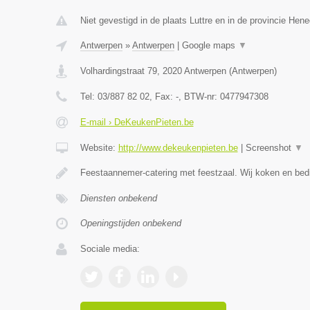
Niet gevestigd in de plaats Luttre en in de provincie Hen
Antwerpen
»
Antwerpen
|
Google maps
▼
Volhardingstraat 79
,
2020
Antwerpen
(
Antwerpen
)
Tel:
03/887 82 02
, Fax:
-
, BTW-nr:
0477947308
E-mail › DeKeukenPieten.be
Website:
http://www.dekeukenpieten.be
|
Screenshot
▼
Feestaannemer-catering met feestzaal. Wij koken en bed
Diensten onbekend
Openingstijden onbekend
Sociale media: