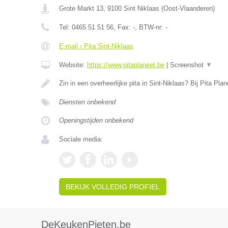
Grote Markt 13
,
9100
Sint Niklaas
(
Oost-Vlaanderen
)
Tel:
0465 51 51 56
, Fax:
-
, BTW-nr:
-
E-mail › Pita Sint-Niklaas
Website:
https://www.pitaplaneet.be
|
Screenshot
▼
Zin in een overheerlijke pita in Sint-Niklaas? Bij Pita Pla
Diensten onbekend
Openingstijden onbekend
Sociale media:
BEKIJK VOLLEDIG PROFIEL
DeKeukenPieten.be