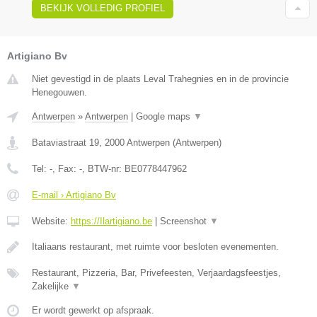
BEKIJK VOLLEDIG PROFIEL
Artigiano Bv
Niet gevestigd in de plaats Leval Trahegnies en in de provincie
Henegouwen.
Antwerpen
»
Antwerpen
|
Google maps
▼
Bataviastraat 19
,
2000
Antwerpen
(
Antwerpen
)
Tel:
-
, Fax:
-
, BTW-nr:
BE0778447962
E-mail › Artigiano Bv
Website:
https://Ilartigiano.be
|
Screenshot
▼
Italiaans restaurant, met ruimte voor besloten evenementen.
Restaurant, Pizzeria, Bar, Privefeesten, Verjaardagsfeestjes,
Zakelijke
▼
Er wordt gewerkt op afspraak.