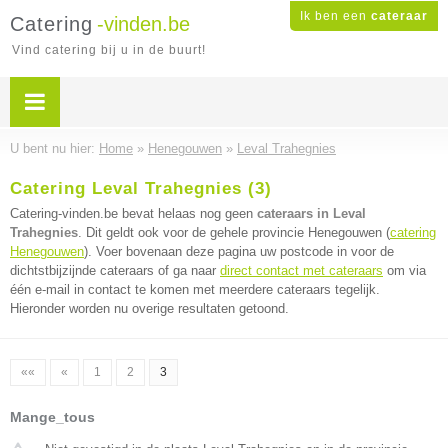
Ik ben een
cateraar
Catering
-vinden.be
Vind catering bij u in de buurt!
U bent nu hier:
Home
»
Henegouwen
»
Leval Trahegnies
Catering Leval Trahegnies (3)
Catering-vinden.be bevat helaas nog geen
cateraars in Leval
Trahegnies
. Dit geldt ook voor de gehele provincie Henegouwen (
catering
Henegouwen
). Voer bovenaan deze pagina uw postcode in voor de
dichtstbijzijnde cateraars of ga naar
direct contact met cateraars
om via
één e-mail in contact te komen met meerdere cateraars tegelijk.
Hieronder worden nu overige resultaten getoond.
««
«
1
2
3
Mange_tous