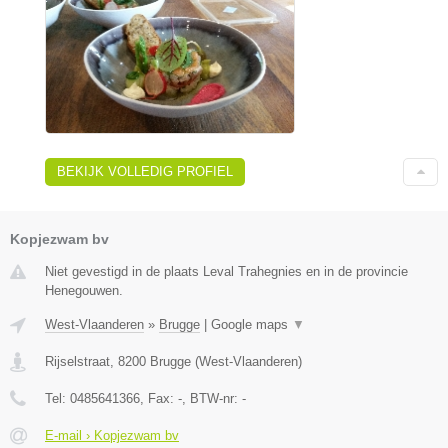
BEKIJK VOLLEDIG PROFIEL
Kopjezwam bv
Niet gevestigd in de plaats Leval Trahegnies en in de provincie
Henegouwen.
West-Vlaanderen
»
Brugge
|
Google maps
▼
Rijselstraat
,
8200
Brugge
(
West-Vlaanderen
)
Tel:
0485641366
, Fax:
-
, BTW-nr:
-
E-mail › Kopjezwam bv