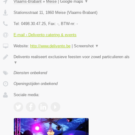
Vlaams-Brabant
»
Meise
|
Google maps
▼
Stationsstraat 11
,
1860
Meise
(
Vlaams-Brabant
)
Tel:
0498.30.47.25
, Fax:
-
, BTW-nr:
-
E-mail › Delivento catering & events
Website:
http://www.delivento.be
|
Screenshot
▼
Delivento realiseert exclusieve feesten voor zowel particulieren als
▼
Diensten onbekend
Openingstijden onbekend
Sociale media: