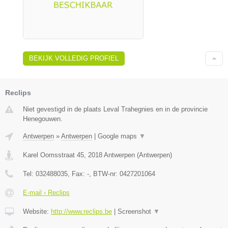
BEKIJK VOLLEDIG PROFIEL
Reclips
Niet gevestigd in de plaats Leval Trahegnies en in de provincie
Henegouwen.
Antwerpen
»
Antwerpen
|
Google maps
▼
Karel Oomsstraat 45
,
2018
Antwerpen
(
Antwerpen
)
Tel:
032488035
, Fax:
-
, BTW-nr:
0427201064
E-mail › Reclips
Website:
http://www.reclips.be
|
Screenshot
▼