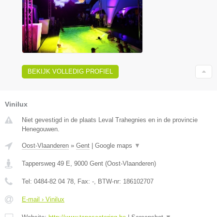
BEKIJK VOLLEDIG PROFIEL
Vinilux
Niet gevestigd in de plaats Leval Trahegnies en in de provincie
Henegouwen.
Oost-Vlaanderen
»
Gent
|
Google maps
▼
Tappersweg 49 E
,
9000
Gent
(
Oost-Vlaanderen
)
Tel:
0484-82 04 78
, Fax:
-
, BTW-nr:
186102707
E-mail › Vinilux