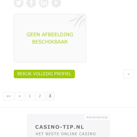
BEKIJK VOLLEDIG PROFIEL
««
«
1
2
3