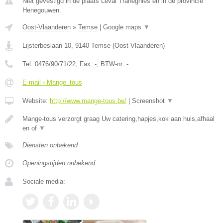
Niet gevestigd in de plaats Leval Trahegnies en in de provincie
Henegouwen.
Oost-Vlaanderen
»
Temse
|
Google maps
▼
Lijsterbeslaan 10
,
9140
Temse
(
Oost-Vlaanderen
)
Tel:
0476/90/71/22
, Fax:
-
, BTW-nr:
-
E-mail › Mange_tous
Website:
http://www.mange-tous.be/
|
Screenshot
▼
Mange-tous verzorgt graag Uw catering,hapjes,kok aan huis,afhaal
en of
▼
Diensten onbekend
Openingstijden onbekend
Sociale media: