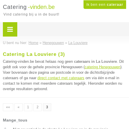
Ik ben een
cateraar
Catering
-vinden.be
Vind catering bij u in de buurt!
U bent nu hier:
Home
»
Henegouwen
»
La Louviere
Catering La Louviere (3)
Catering-vinden.be bevat helaas nog geen
cateraars in La Louviere
. Dit
geldt ook voor de gehele provincie Henegouwen (
catering Henegouwen
).
Voer bovenaan deze pagina uw postcode in voor de dichtstbijzijnde
cateraars of ga naar
direct contact met cateraars
om via één e-mail in
contact te komen met meerdere cateraars tegelijk. Hieronder worden nu
overige resultaten getoond.
««
«
1
2
3
Mange_tous