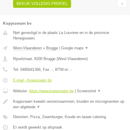
BEKIJK VOLLEDIG PROFIEL
Kopjezwam bv
Niet gevestigd in de plaats La Louviere en in de provincie
Henegouwen.
West-Vlaanderen
»
Brugge
|
Google maps
▼
Rijselstraat
,
8200
Brugge
(
West-Vlaanderen
)
Tel:
0485641366
, Fax:
-
, BTW-nr:
-
E-mail › Kopjezwam bv
Website:
https://www.kopjezwam.be
|
Screenshot
▼
Kopjezwam kweekt oesterzwammen, kruiden en microgroenten op
een afgeleide
▼
Diensten: Pizza, Zwamburger, Koude en lauwe catering.
Er wordt gewerkt op afspraak.