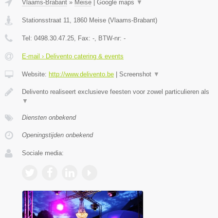
Vlaams-Brabant
»
Meise
|
Google maps
▼
Stationsstraat 11
,
1860
Meise
(
Vlaams-Brabant
)
Tel:
0498.30.47.25
, Fax:
-
, BTW-nr:
-
E-mail › Delivento catering & events
Website:
http://www.delivento.be
|
Screenshot
▼
Delivento realiseert exclusieve feesten voor zowel particulieren als
▼
Diensten onbekend
Openingstijden onbekend
Sociale media: