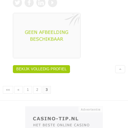
BEKIJK VOLLEDIG PROFIEL
««
«
1
2
3