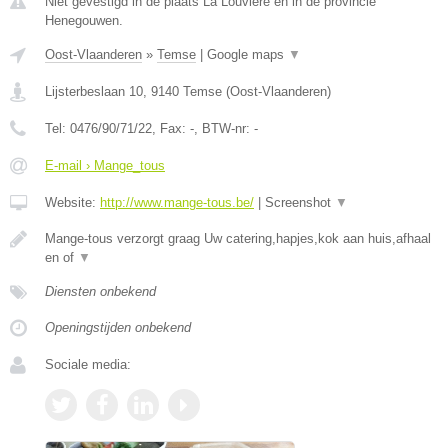
Niet gevestigd in de plaats La Louviere en in de provincie
Henegouwen.
Oost-Vlaanderen
»
Temse
|
Google maps
▼
Lijsterbeslaan 10
,
9140
Temse
(
Oost-Vlaanderen
)
Tel:
0476/90/71/22
, Fax:
-
, BTW-nr:
-
E-mail › Mange_tous
Website:
http://www.mange-tous.be/
|
Screenshot
▼
Mange-tous verzorgt graag Uw catering,hapjes,kok aan huis,afhaal
en of
▼
Diensten onbekend
Openingstijden onbekend
Sociale media: