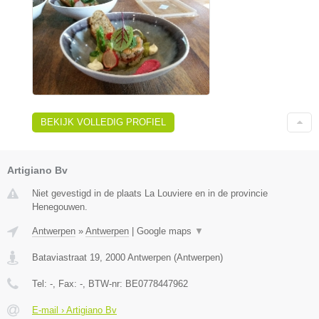
BEKIJK VOLLEDIG PROFIEL
Artigiano Bv
Niet gevestigd in de plaats La Louviere en in de provincie
Henegouwen.
Antwerpen
»
Antwerpen
|
Google maps
▼
Bataviastraat 19
,
2000
Antwerpen
(
Antwerpen
)
Tel:
-
, Fax:
-
, BTW-nr:
BE0778447962
E-mail › Artigiano Bv