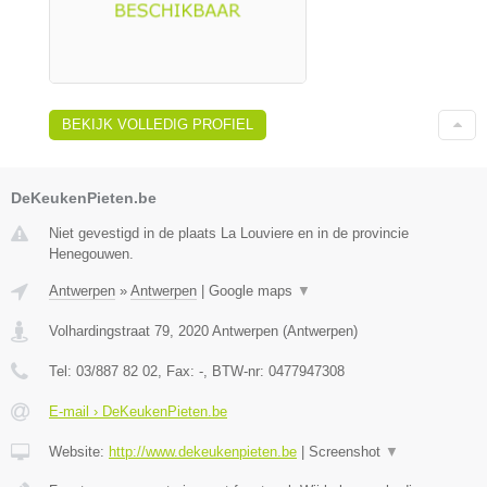
BEKIJK VOLLEDIG PROFIEL
DeKeukenPieten.be
Niet gevestigd in de plaats La Louviere en in de provincie
Henegouwen.
Antwerpen
»
Antwerpen
|
Google maps
▼
Volhardingstraat 79
,
2020
Antwerpen
(
Antwerpen
)
Tel:
03/887 82 02
, Fax:
-
, BTW-nr:
0477947308
E-mail › DeKeukenPieten.be
Website:
http://www.dekeukenpieten.be
|
Screenshot
▼