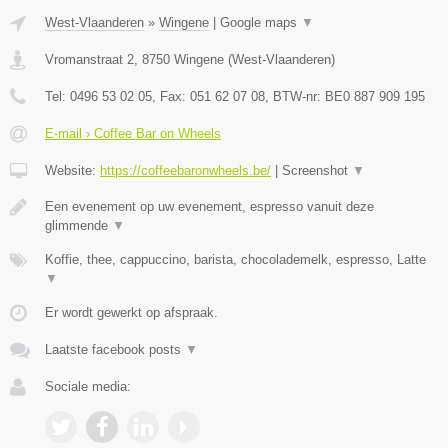
West-Vlaanderen
»
Wingene
|
Google maps
▼
Vromanstraat 2
,
8750
Wingene
(
West-Vlaanderen
)
Tel:
0496 53 02 05
, Fax:
051 62 07 08
, BTW-nr:
BE0 887 909 195
E-mail › Coffee Bar on Wheels
Website:
https://coffeebaronwheels.be/
|
Screenshot
▼
Een evenement op uw evenement, espresso vanuit deze
glimmende
▼
Koffie, thee, cappuccino, barista, chocolademelk, espresso, Latte
▼
Er wordt gewerkt op afspraak.
Laatste facebook posts
▼
Sociale media: