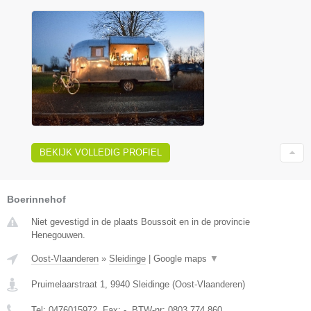
BEKIJK VOLLEDIG PROFIEL
Boerinnehof
Niet gevestigd in de plaats Boussoit en in de provincie
Henegouwen.
Oost-Vlaanderen
»
Sleidinge
|
Google maps
▼
Pruimelaarstraat 1
,
9940
Sleidinge
(
Oost-Vlaanderen
)
Tel:
0476015972
, Fax:
-
, BTW-nr:
0803 774 860