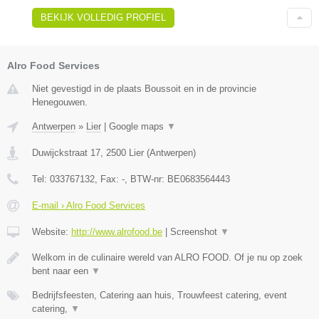
BEKIJK VOLLEDIG PROFIEL
Alro Food Services
Niet gevestigd in de plaats Boussoit en in de provincie
Henegouwen.
Antwerpen
»
Lier
|
Google maps
▼
Duwijckstraat 17
,
2500
Lier
(
Antwerpen
)
Tel:
033767132
, Fax:
-
, BTW-nr:
BE0683564443
E-mail › Alro Food Services
Website:
http://www.alrofood.be
|
Screenshot
▼
Welkom in de culinaire wereld van ALRO FOOD. Of je nu op zoek
bent naar een
▼
Bedrijfsfeesten, Catering aan huis, Trouwfeest catering, event
catering,
▼