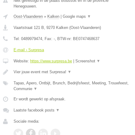
Niet gevestigd in de plaats Boussoit en in de provincie
Henegouwen.
Oost-Vlaanderen
»
Kalken
|
Google maps
▼
Vaartstraat 121 B
,
9270
Kalken
(
Oost-Vlaanderen
)
Tel:
0489979474
, Fax:
-
, BTW-nr:
BE0747468637
E-mail › Surpresa
Website:
https://www.surpresa.be
|
Screenshot
▼
Vier jouw event met Surpresa!
▼
Tapas, Apero, Ontbijt, Brunch, Bedrijfsfeest, Meeting, Trouwfeest,
Communie
▼
Er wordt gewerkt op afspraak.
Laatste facebook posts
▼
Sociale media: