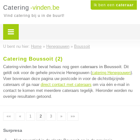
Ik ben een
cateraar
Catering
-vinden.be
Vind catering bij u in de buurt!
U bent nu hier:
Home
»
Henegouwen
»
Boussoit
Catering Boussoit (2)
Catering-vinden.be bevat helaas nog geen
cateraars in Boussoit
. Dit
geldt ook voor de gehele provincie Henegouwen (
catering Henegouwen
).
Voer bovenaan deze pagina uw postcode in voor de dichtstbijzijnde
cateraars of ga naar
direct contact met cateraars
om via één e-mail in
contact te komen met meerdere cateraars tegelijk. Hieronder worden nu
overige resultaten getoond.
««
«
1
2
3
»
»»
Surpresa