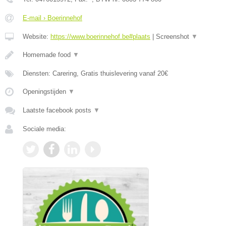
E-mail › Boerinnehof
Website:
https://www.boerinnehof.be#plaats
|
Screenshot
▼
Homemade food
▼
Diensten: Carering, Gratis thuislevering vanaf 20€
Openingstijden
▼
Laatste facebook posts
▼
Sociale media: