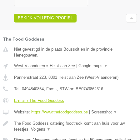
BEKIJK VOLLEDIG PROFIEL
The Food Goddess
Niet gevestigd in de plaats Boussoit en in de provincie
Henegouwen.
West-Vlaanderen
»
Heist aan Zee
|
Google maps
▼
Pannenstraat 223
,
8301
Heist aan Zee
(
West-Vlaanderen
)
Tel:
0494840854
, Fax:
-
, BTW-nr:
BE0743862316
E-mail › The Food Goddess
Website:
https://www.thefoodgoddess.be
|
Screenshot
▼
The Food Goddess catering foodtruck komt aan huis voor uw
feestjes. Volgens
▼
Diensten: Algemene catering, feestjes tot 50 personen, Volledige