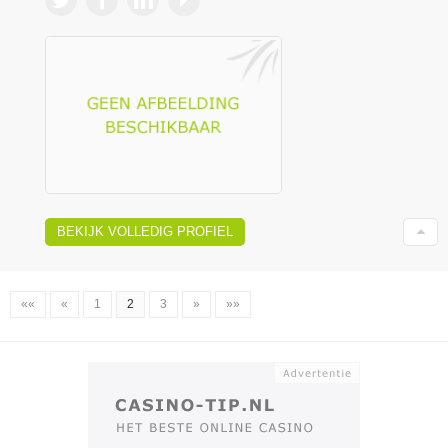
BEKIJK VOLLEDIG PROFIEL
««
«
1
2
3
»
»»