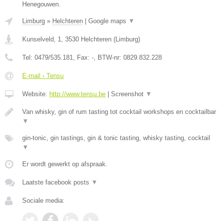
Henegouwen.
Limburg
»
Helchteren
|
Google maps
▼
Kunselveld, 1
,
3530
Helchteren
(
Limburg
)
Tel:
0479/535.181
, Fax:
-
, BTW-nr:
0829.832.228
E-mail › Tensu
Website:
http://www.tensu.be
|
Screenshot
▼
Van whisky, gin of rum tasting tot cocktail workshops en cocktailbar
▼
gin-tonic, gin tastings, gin & tonic tasting, whisky tasting, cocktail
▼
Er wordt gewerkt op afspraak.
Laatste facebook posts
▼
Sociale media: