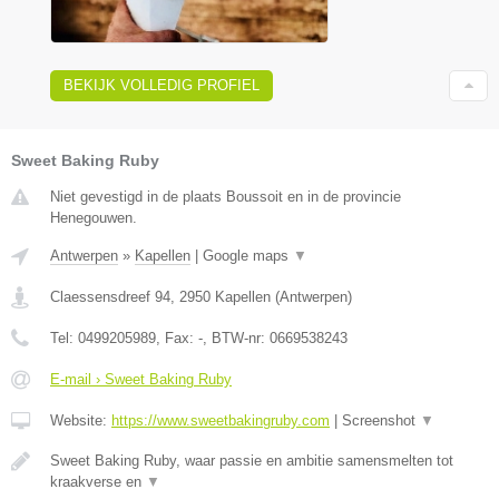
BEKIJK VOLLEDIG PROFIEL
Sweet Baking Ruby
Niet gevestigd in de plaats Boussoit en in de provincie
Henegouwen.
Antwerpen
»
Kapellen
|
Google maps
▼
Claessensdreef 94
,
2950
Kapellen
(
Antwerpen
)
Tel:
0499205989
, Fax:
-
, BTW-nr:
0669538243
E-mail › Sweet Baking Ruby
Website:
https://www.sweetbakingruby.com
|
Screenshot
▼
Sweet Baking Ruby, waar passie en ambitie samensmelten tot
kraakverse en
▼