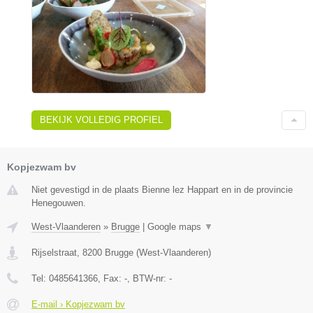
BEKIJK VOLLEDIG PROFIEL
Kopjezwam bv
Niet gevestigd in de plaats Bienne lez Happart en in de provincie
Henegouwen.
West-Vlaanderen
»
Brugge
|
Google maps
▼
Rijselstraat
,
8200
Brugge
(
West-Vlaanderen
)
Tel:
0485641366
, Fax:
-
, BTW-nr:
-
E-mail › Kopjezwam bv