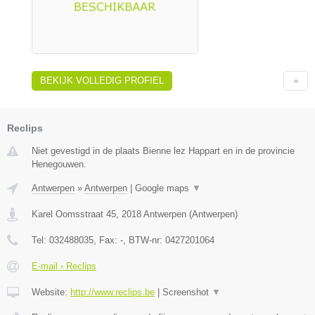
BEKIJK VOLLEDIG PROFIEL
Reclips
Niet gevestigd in de plaats Bienne lez Happart en in de provincie
Henegouwen.
Antwerpen
»
Antwerpen
|
Google maps
▼
Karel Oomsstraat 45
,
2018
Antwerpen
(
Antwerpen
)
Tel:
032488035
, Fax:
-
, BTW-nr:
0427201064
E-mail › Reclips
Website:
http://www.reclips.be
|
Screenshot
▼