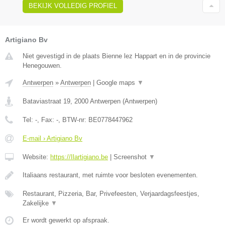
BEKIJK VOLLEDIG PROFIEL
Artigiano Bv
Niet gevestigd in de plaats Bienne lez Happart en in de provincie
Henegouwen.
Antwerpen
»
Antwerpen
|
Google maps
▼
Bataviastraat 19
,
2000
Antwerpen
(
Antwerpen
)
Tel:
-
, Fax:
-
, BTW-nr:
BE0778447962
E-mail › Artigiano Bv
Website:
https://Ilartigiano.be
|
Screenshot
▼
Italiaans restaurant, met ruimte voor besloten evenementen.
Restaurant, Pizzeria, Bar, Privefeesten, Verjaardagsfeestjes,
Zakelijke
▼
Er wordt gewerkt op afspraak.