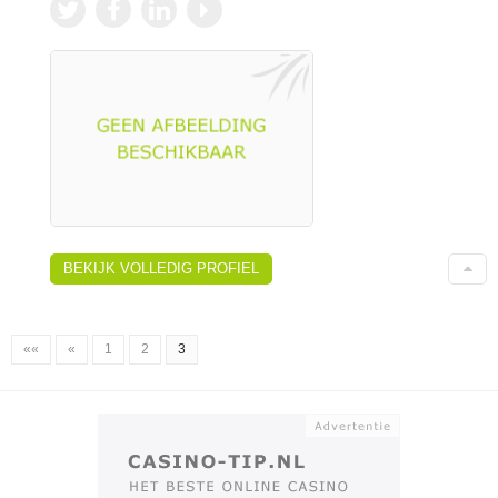
BEKIJK VOLLEDIG PROFIEL
««
«
1
2
3