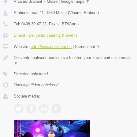
Vlaams-Brabant
»
Meise
|
Google maps
▼
Stationsstraat 11
,
1860
Meise
(
Vlaams-Brabant
)
Tel:
0498.30.47.25
, Fax:
-
, BTW-nr:
-
E-mail › Delivento catering & events
Website:
http://www.delivento.be
|
Screenshot
▼
Delivento realiseert exclusieve feesten voor zowel particulieren als
▼
Diensten onbekend
Openingstijden onbekend
Sociale media: