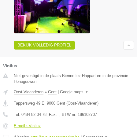
BEKIJK VOLLEDIG PROFIEL
Vinilux
Niet gevestigd in de plaats Bienne lez Happart en in de provincie
Henegouwen.
Oost-Vlaanderen
»
Gent
|
Google maps
▼
Tappersweg 49 E
,
9000
Gent
(
Oost-Vlaanderen
)
Tel:
0484-82 04 78
, Fax:
-
, BTW-nr:
186102707
E-mail › Vinilux