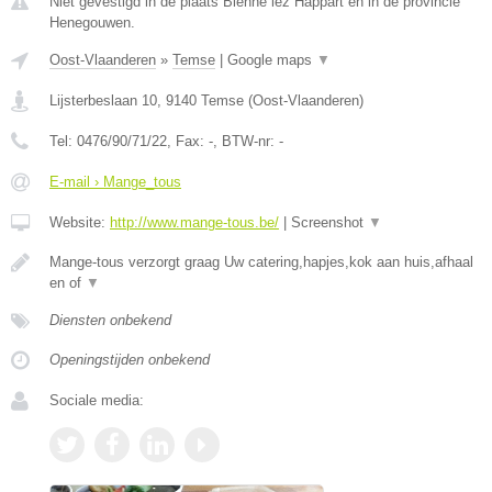
Niet gevestigd in de plaats Bienne lez Happart en in de provincie
Henegouwen.
Oost-Vlaanderen
»
Temse
|
Google maps
▼
Lijsterbeslaan 10
,
9140
Temse
(
Oost-Vlaanderen
)
Tel:
0476/90/71/22
, Fax:
-
, BTW-nr:
-
E-mail › Mange_tous
Website:
http://www.mange-tous.be/
|
Screenshot
▼
Mange-tous verzorgt graag Uw catering,hapjes,kok aan huis,afhaal
en of
▼
Diensten onbekend
Openingstijden onbekend
Sociale media: