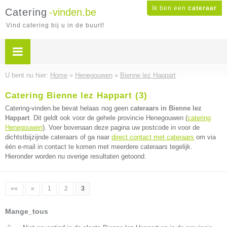
Ik ben een
cateraar
Catering
-vinden.be
Vind catering bij u in de buurt!
U bent nu hier:
Home
»
Henegouwen
»
Bienne lez Happart
Catering Bienne lez Happart (3)
Catering-vinden.be bevat helaas nog geen
cateraars in Bienne lez
Happart
. Dit geldt ook voor de gehele provincie Henegouwen (
catering
Henegouwen
). Voer bovenaan deze pagina uw postcode in voor de
dichtstbijzijnde cateraars of ga naar
direct contact met cateraars
om via
één e-mail in contact te komen met meerdere cateraars tegelijk.
Hieronder worden nu overige resultaten getoond.
««
«
1
2
3
Mange_tous