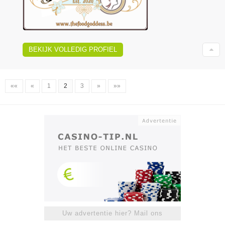
BEKIJK VOLLEDIG PROFIEL
««
«
1
2
3
»
»»
Uw advertentie hier? Mail ons