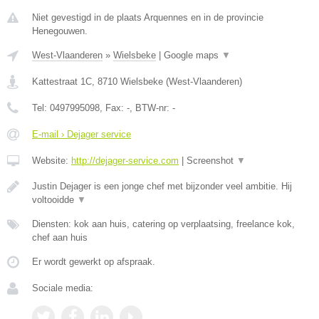
Niet gevestigd in de plaats Arquennes en in de provincie
Henegouwen.
West-Vlaanderen
»
Wielsbeke
|
Google maps
▼
Kattestraat 1C
,
8710
Wielsbeke
(
West-Vlaanderen
)
Tel:
0497995098
, Fax:
-
, BTW-nr:
-
E-mail › Dejager service
Website:
http://dejager-service.com
|
Screenshot
▼
Justin Dejager is een jonge chef met bijzonder veel ambitie. Hij
voltooidde
▼
Diensten: kok aan huis, catering op verplaatsing, freelance kok,
chef aan huis
Er wordt gewerkt op afspraak.
Sociale media: