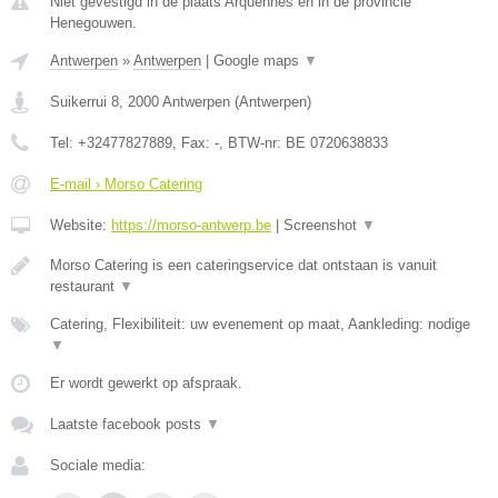
Niet gevestigd in de plaats Arquennes en in de provincie
Henegouwen.
Antwerpen
»
Antwerpen
|
Google maps
▼
Suikerrui 8
,
2000
Antwerpen
(
Antwerpen
)
Tel:
+32477827889
, Fax:
-
, BTW-nr:
BE 0720638833
E-mail › Morso Catering
Website:
https://morso-antwerp.be
|
Screenshot
▼
Morso Catering is een cateringservice dat ontstaan is vanuit
restaurant
▼
Catering, Flexibiliteit: uw evenement op maat, Aankleding: nodige
▼
Er wordt gewerkt op afspraak.
Laatste facebook posts
▼
Sociale media: