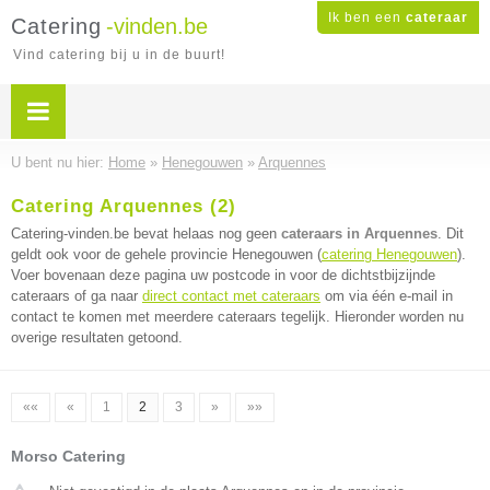
Ik ben een
cateraar
Catering
-vinden.be
Vind catering bij u in de buurt!
U bent nu hier:
Home
»
Henegouwen
»
Arquennes
Catering Arquennes (2)
Catering-vinden.be bevat helaas nog geen
cateraars in Arquennes
. Dit
geldt ook voor de gehele provincie Henegouwen (
catering Henegouwen
).
Voer bovenaan deze pagina uw postcode in voor de dichtstbijzijnde
cateraars of ga naar
direct contact met cateraars
om via één e-mail in
contact te komen met meerdere cateraars tegelijk. Hieronder worden nu
overige resultaten getoond.
««
«
1
2
3
»
»»
Morso Catering