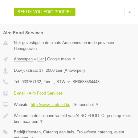
BEKIJK VOLLEDIG PROFIEL
Alro Food Services
Niet gevestigd in de plaats Arquennes en in de provincie
Henegouwen.
Antwerpen
»
Lier
|
Google maps
▼
Duwijckstraat 17
,
2500
Lier
(
Antwerpen
)
Tel:
033767132
, Fax:
-
, BTW-nr:
BE0683564443
E-mail › Alro Food Services
Website:
http://www.alrofood.be
|
Screenshot
▼
Welkom in de culinaire wereld van ALRO FOOD. Of je nu op zoek
bent naar een
▼
Bedrijfsfeesten, Catering aan huis, Trouwfeest catering, event
catering,
▼