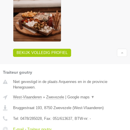
BEKIJK VOLLEDIG PROFIEL
Traiteur goutry
Niet gevestigd in de plaats Arquennes en in de provincie
Henegouwen.
West-Vlaanderen
»
Zwevezele
|
Google maps
▼
Bruggestraat 193
,
8750
Zwevezele
(
West-Vlaanderen
)
Tel:
0478/285028
, Fax:
051/613637
, BTW-nr:
-
E-mail › Traiteur goutry