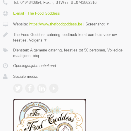
Tel:
0494840854
, Fax:
-
, BTW-nr:
BE0743862316
E-mail › The Food Goddess
Website:
https://www.thefoodgoddess.be
|
Screenshot
▼
The Food Goddess catering foodtruck komt aan huis voor uw
feestjes. Volgens
▼
Diensten: Algemene catering, feestjes tot 50 personen, Volledige
maaltijden, bbq
Openingstijden onbekend
Sociale media: