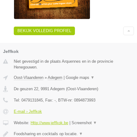
BEKIJK VOLLEDIG PROFIEL
Jeffkok
Niet gevestigd in de plaats Arquennes en in de provincie
Henegouwen.
Oost-Vlaanderen
»
Adegem
|
Google maps
▼
De geuzen 22
,
9991
Adegem
(
Oost-Vlaanderen
)
Tel:
0479131845
, Fax:
-
, BTW-nr:
0894873993
E-mail › Jeffkok
Website:
Http://www.jeffkok.be
|
Screenshot
▼
Foodsharing en cocktails op locatie.
▼