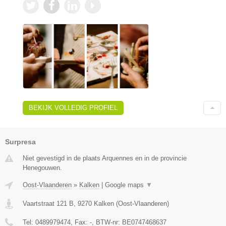
BEKIJK VOLLEDIG PROFIEL
Surpresa
Niet gevestigd in de plaats Arquennes en in de provincie
Henegouwen.
Oost-Vlaanderen
»
Kalken
|
Google maps
▼
Vaartstraat 121 B
,
9270
Kalken
(
Oost-Vlaanderen
)
Tel:
0489979474
, Fax:
-
, BTW-nr:
BE0747468637