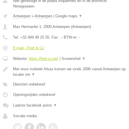
Niet gevestigd in de plaats Arquennes en in de provincie
Henegouwen.
Antwerpen
»
Antwerpen
|
Google maps
▼
Max Hermanlei 1
,
2000
Antwerpen
(
Antwerpen
)
Tel:
+32 494 49 25 55
, Fax:
-
, BTW-nr:
-
E-mail › Friet & Co
Website:
https://friet-co.be/
|
Screenshot
▼
Met onze mobiele frituur komen we sinds 2006 vanuit Antwerpen op
locatie om
▼
Diensten onbekend
Openingstijden onbekend
Laatste facebook posts
▼
Sociale media: