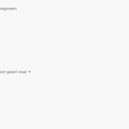
Henegouwen.
pool garant staat
▼