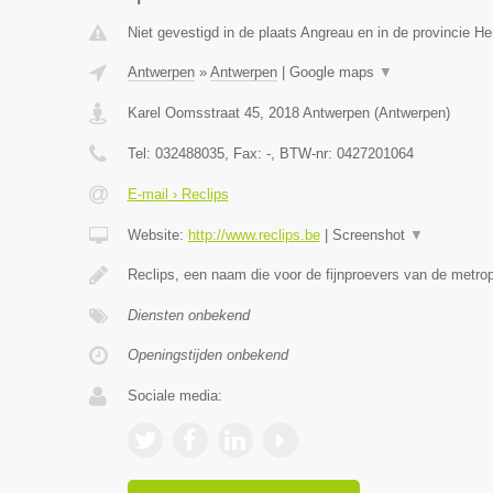
Niet gevestigd in de plaats Angreau en in de provincie 
Antwerpen
»
Antwerpen
|
Google maps
▼
Karel Oomsstraat 45
,
2018
Antwerpen
(
Antwerpen
)
Tel:
032488035
, Fax:
-
, BTW-nr:
0427201064
E-mail › Reclips
Website:
http://www.reclips.be
|
Screenshot
▼
Reclips, een naam die voor de fijnproevers van de metro
Diensten onbekend
Openingstijden onbekend
Sociale media: