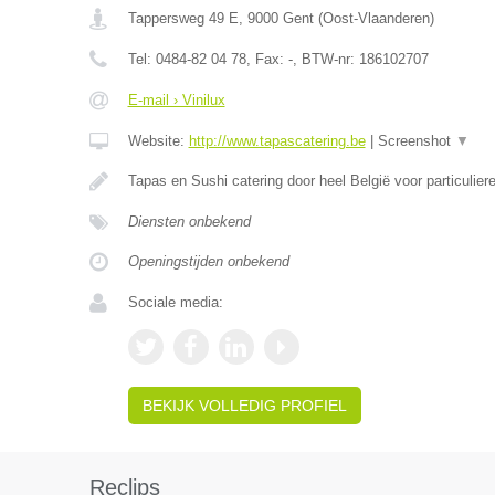
Tappersweg 49 E
,
9000
Gent
(
Oost-Vlaanderen
)
Tel:
0484-82 04 78
, Fax:
-
, BTW-nr:
186102707
E-mail › Vinilux
Website:
http://www.tapascatering.be
|
Screenshot
▼
Tapas en Sushi catering door heel België voor particulier
Diensten onbekend
Openingstijden onbekend
Sociale media:
BEKIJK VOLLEDIG PROFIEL
Reclips