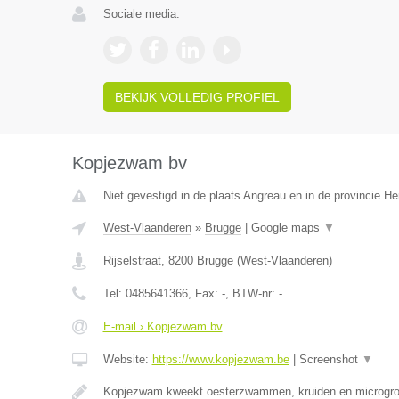
Sociale media:
BEKIJK VOLLEDIG PROFIEL
Kopjezwam bv
Niet gevestigd in de plaats Angreau en in de provincie 
West-Vlaanderen
»
Brugge
|
Google maps
▼
Rijselstraat
,
8200
Brugge
(
West-Vlaanderen
)
Tel:
0485641366
, Fax:
-
, BTW-nr:
-
E-mail › Kopjezwam bv
Website:
https://www.kopjezwam.be
|
Screenshot
▼
Kopjezwam kweekt oesterzwammen, kruiden en microgro