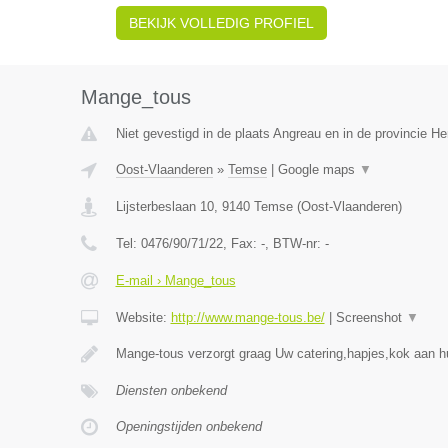
BEKIJK VOLLEDIG PROFIEL
Mange_tous
Niet gevestigd in de plaats Angreau en in de provincie 
Oost-Vlaanderen
»
Temse
|
Google maps
▼
Lijsterbeslaan 10
,
9140
Temse
(
Oost-Vlaanderen
)
Tel:
0476/90/71/22
, Fax:
-
, BTW-nr:
-
E-mail › Mange_tous
Website:
http://www.mange-tous.be/
|
Screenshot
▼
Mange-tous verzorgt graag Uw catering,hapjes,kok aan hu
Diensten onbekend
Openingstijden onbekend