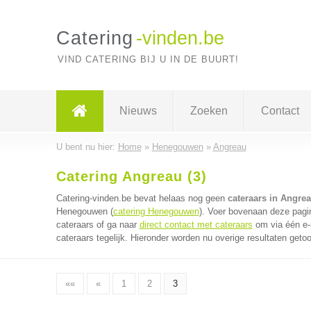
Catering
-vinden.be
VIND CATERING BIJ U IN DE BUURT!
Nieuws
Zoeken
Contact
U bent nu hier:
Home
»
Henegouwen
»
Angreau
Catering Angreau (3)
Catering-vinden.be bevat helaas nog geen
cateraars in Angre
Henegouwen (
catering Henegouwen
). Voer bovenaan deze pagin
cateraars of ga naar
direct contact met cateraars
om via één e-
cateraars tegelijk. Hieronder worden nu overige resultaten geto
««
«
1
2
3