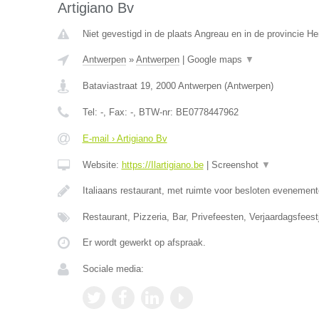
Artigiano Bv
Niet gevestigd in de plaats Angreau en in de provincie 
Antwerpen
»
Antwerpen
|
Google maps
▼
Bataviastraat 19
,
2000
Antwerpen
(
Antwerpen
)
Tel:
-
, Fax:
-
, BTW-nr:
BE0778447962
E-mail › Artigiano Bv
Website:
https://Ilartigiano.be
|
Screenshot
▼
Italiaans restaurant, met ruimte voor besloten evenement
Restaurant, Pizzeria, Bar, Privefeesten, Verjaardagsfeest
Er wordt gewerkt op afspraak.
Sociale media: