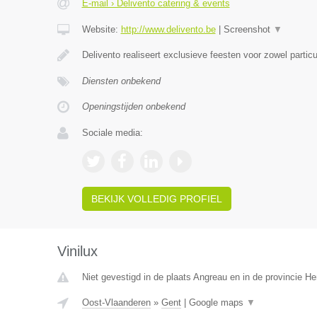
E-mail › Delivento catering & events
Website:
http://www.delivento.be
|
Screenshot
▼
Delivento realiseert exclusieve feesten voor zowel particu
Diensten onbekend
Openingstijden onbekend
Sociale media:
BEKIJK VOLLEDIG PROFIEL
Vinilux
Niet gevestigd in de plaats Angreau en in de provincie 
Oost-Vlaanderen
»
Gent
|
Google maps
▼