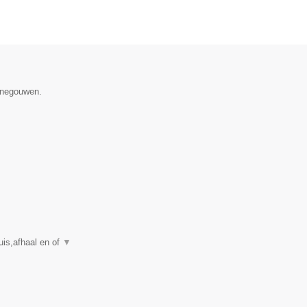
Henegouwen.
is,afhaal en of
▼