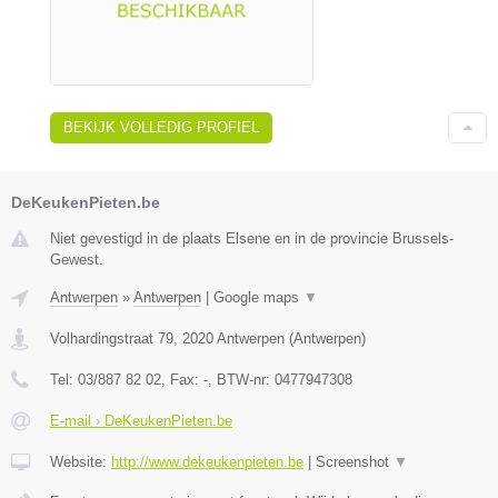
BEKIJK VOLLEDIG PROFIEL
DeKeukenPieten.be
Niet gevestigd in de plaats Elsene en in de provincie Brussels-
Gewest.
Antwerpen
»
Antwerpen
|
Google maps
▼
Volhardingstraat 79
,
2020
Antwerpen
(
Antwerpen
)
Tel:
03/887 82 02
, Fax:
-
, BTW-nr:
0477947308
E-mail › DeKeukenPieten.be
Website:
http://www.dekeukenpieten.be
|
Screenshot
▼