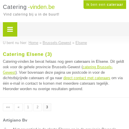
Ik ben een
cateraar
Catering
-vinden.be
Vind catering bij u in de buurt!
U bent nu hier:
Home
»
Brussels-Gewest
»
Elsene
Catering Elsene (3)
Catering-vinden.be bevat helaas nog geen
cateraars in Elsene
. Dit geldt
ook voor de gehele provincie Brussels-Gewest (
catering Brussels-
Gewest
). Voer bovenaan deze pagina uw postcode in voor de
dichtstbijzijnde cateraars of ga naar
direct contact met cateraars
om via
één e-mail in contact te komen met meerdere cateraars tegelijk.
Hieronder worden nu overige resultaten getoond.
««
«
1
2
3
Artigiano Bv