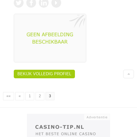
BEKIJK VOLLEDIG PROFIEL
««
«
1
2
3