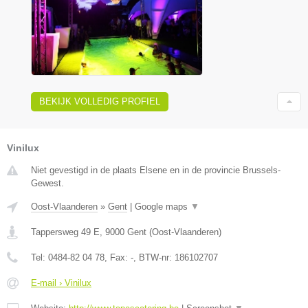
BEKIJK VOLLEDIG PROFIEL
Vinilux
Niet gevestigd in de plaats Elsene en in de provincie Brussels-
Gewest.
Oost-Vlaanderen
»
Gent
|
Google maps
▼
Tappersweg 49 E
,
9000
Gent
(
Oost-Vlaanderen
)
Tel:
0484-82 04 78
, Fax:
-
, BTW-nr:
186102707
E-mail › Vinilux