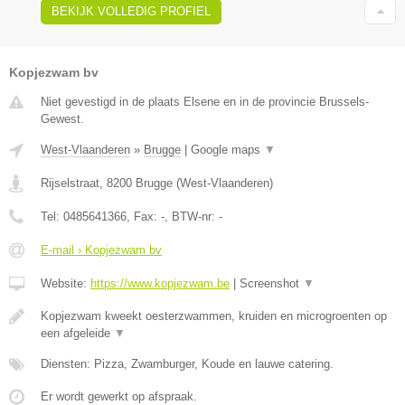
BEKIJK VOLLEDIG PROFIEL
Kopjezwam bv
Niet gevestigd in de plaats Elsene en in de provincie Brussels-
Gewest.
West-Vlaanderen
»
Brugge
|
Google maps
▼
Rijselstraat
,
8200
Brugge
(
West-Vlaanderen
)
Tel:
0485641366
, Fax:
-
, BTW-nr:
-
E-mail › Kopjezwam bv
Website:
https://www.kopjezwam.be
|
Screenshot
▼
Kopjezwam kweekt oesterzwammen, kruiden en microgroenten op
een afgeleide
▼
Diensten: Pizza, Zwamburger, Koude en lauwe catering.
Er wordt gewerkt op afspraak.