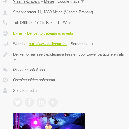
Vlaams-Brabant
»
Meise
|
Google maps
▼
Stationsstraat 11
,
1860
Meise
(
Vlaams-Brabant
)
Tel:
0498.30.47.25
, Fax:
-
, BTW-nr:
-
E-mail › Delivento catering & events
Website:
http://www.delivento.be
|
Screenshot
▼
Delivento realiseert exclusieve feesten voor zowel particulieren als
▼
Diensten onbekend
Openingstijden onbekend
Sociale media: