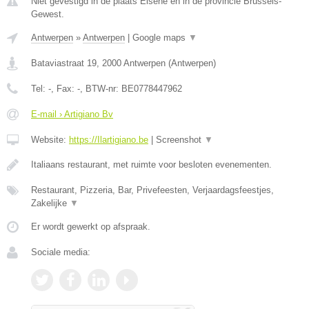
Niet gevestigd in de plaats Elsene en in de provincie Brussels-
Gewest.
Antwerpen
»
Antwerpen
|
Google maps
▼
Bataviastraat 19
,
2000
Antwerpen
(
Antwerpen
)
Tel:
-
, Fax:
-
, BTW-nr:
BE0778447962
E-mail › Artigiano Bv
Website:
https://Ilartigiano.be
|
Screenshot
▼
Italiaans restaurant, met ruimte voor besloten evenementen.
Restaurant, Pizzeria, Bar, Privefeesten, Verjaardagsfeestjes,
Zakelijke
▼
Er wordt gewerkt op afspraak.
Sociale media: