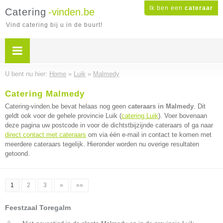
Ik ben een
cateraar
Catering
-vinden.be
Vind catering bij u in de buurt!
U bent nu hier:
Home
»
Luik
»
Malmedy
Catering Malmedy
Catering-vinden.be bevat helaas nog geen
cateraars in Malmedy
. Dit
geldt ook voor de gehele provincie Luik (
catering Luik
). Voer bovenaan
deze pagina uw postcode in voor de dichtstbijzijnde cateraars of ga naar
direct contact met cateraars
om via één e-mail in contact te komen met
meerdere cateraars tegelijk. Hieronder worden nu overige resultaten
getoond.
1
2
3
»
»»
Feestzaal Toregalm