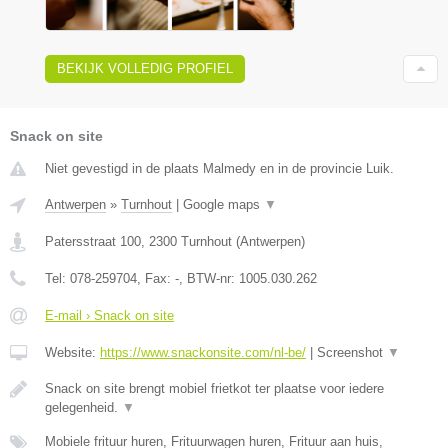
BEKIJK VOLLEDIG PROFIEL
Snack on site
Niet gevestigd in de plaats Malmedy en in de provincie Luik.
Antwerpen
»
Turnhout
|
Google maps
▼
Patersstraat 100
,
2300
Turnhout
(
Antwerpen
)
Tel:
078-259704
, Fax:
-
, BTW-nr:
1005.030.262
E-mail › Snack on site
Website:
https://www.snackonsite.com/nl-be/
|
Screenshot
▼
Snack on site brengt mobiel frietkot ter plaatse voor iedere
gelegenheid.
▼
Mobiele frituur huren, Frituurwagen huren, Frituur aan huis,