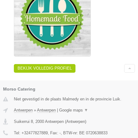
BEKIJK VOLLEDIG PROFIEL
Morso Catering
Niet gevestigd in de plaats Malmedy en in de provincie Luik.
Antwerpen
»
Antwerpen
|
Google maps
▼
Suikerrui 8
,
2000
Antwerpen
(
Antwerpen
)
Tel:
+32477827889
, Fax:
-
, BTW-nr:
BE 0720638833