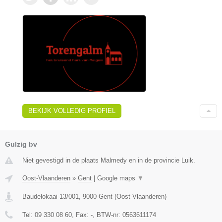
BEKIJK VOLLEDIG PROFIEL
Gulzig bv
Niet gevestigd in de plaats Malmedy en in de provincie Luik.
Oost-Vlaanderen
»
Gent
|
Google maps
▼
Baudelokaai 13/001
,
9000
Gent
(
Oost-Vlaanderen
)
Tel:
09 330 08 60
, Fax:
-
, BTW-nr:
0563611174