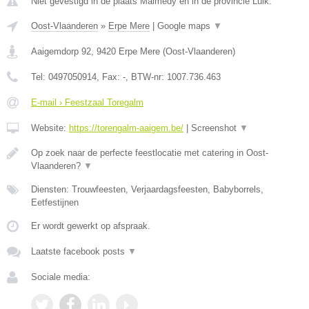
Niet gevestigd in de plaats Malmedy en in de provincie Luik.
Oost-Vlaanderen
»
Erpe Mere
|
Google maps
▼
Aaigemdorp 92
,
9420
Erpe Mere
(
Oost-Vlaanderen
)
Tel:
0497050914
, Fax:
-
, BTW-nr:
1007.736.463
E-mail › Feestzaal Toregalm
Website:
https://torengalm-aaigem.be/
|
Screenshot
▼
Op zoek naar de perfecte feestlocatie met catering in Oost-
Vlaanderen?
▼
Diensten: Trouwfeesten, Verjaardagsfeesten, Babyborrels,
Eetfestijnen
Er wordt gewerkt op afspraak.
Laatste facebook posts
▼
Sociale media: