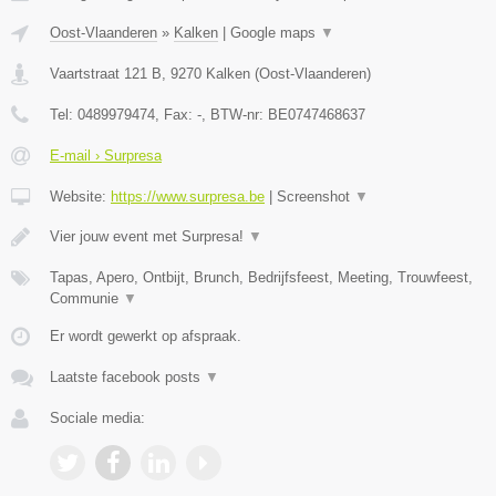
Oost-Vlaanderen
»
Kalken
|
Google maps
▼
Vaartstraat 121 B
,
9270
Kalken
(
Oost-Vlaanderen
)
Tel:
0489979474
, Fax:
-
, BTW-nr:
BE0747468637
E-mail › Surpresa
Website:
https://www.surpresa.be
|
Screenshot
▼
Vier jouw event met Surpresa!
▼
Tapas, Apero, Ontbijt, Brunch, Bedrijfsfeest, Meeting, Trouwfeest,
Communie
▼
Er wordt gewerkt op afspraak.
Laatste facebook posts
▼
Sociale media: