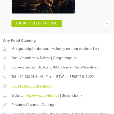
BEKIJK VOLLEDIG PROFIEL
Very Food Catering
Niet gevestigd in de plaats Malmedy en in de provincie Luik.
Oost-Vlaanderen
»
Deinze
|
Google maps
▼
Souverainestraat 56, bus 3
,
9800
Deinze
(
Oost-Vlaanderen
)
Tel:
+32 483 01 51 43
, Fax:
-
, BTW-nr:
BE0892 911 229
E-mail › Very Food Catering
Website:
http://www.veryfood.be
|
Screenshot
▼
Private & Corporate Catering