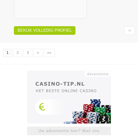
BEKIJK VOLLEDIG PROFIEL
1
2
3
»
»»
Uw advertentie hier? Mail ons