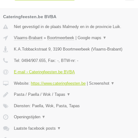
Cateringfeesten.be BVBA
Niet gevestigd in de plaats Malmedy en in de provincie Luik.
Vlaams-Brabant
»
Boortmeerbeek
|
Google maps
▼
K.A.Tobbackstraat 9
,
3190
Boortmeerbeek
(
Vlaams-Brabant
)
Tel:
0494/907.655
, Fax:
-
, BTW-nr:
-
E-mail › Cateringfeesten.be BVBA
Website:
https://www.cateringfeesten.be
|
Screenshot
▼
Pasta / Paella / Wok / Tapas
▼
Diensten: Paella, Wok, Pasta, Tapas
Openingstijden
▼
Laatste facebook posts
▼