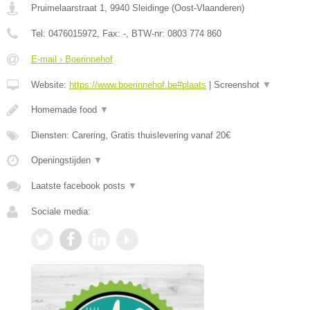
Pruimelaarstraat 1
,
9940
Sleidinge
(
Oost-Vlaanderen
)
Tel:
0476015972
, Fax:
-
, BTW-nr:
0803 774 860
E-mail › Boerinnehof
Website:
https://www.boerinnehof.be#plaats
|
Screenshot
▼
Homemade food
▼
Diensten: Carering, Gratis thuislevering vanaf 20€
Openingstijden
▼
Laatste facebook posts
▼
Sociale media: