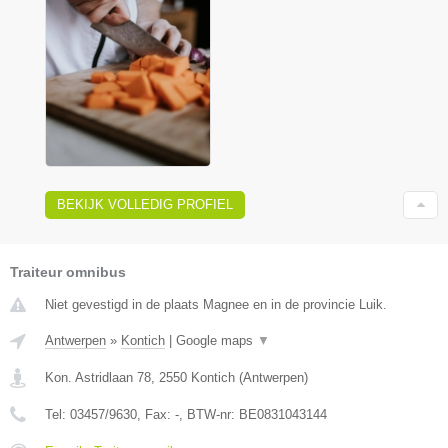
BEKIJK VOLLEDIG PROFIEL
Traiteur omnibus
Niet gevestigd in de plaats Magnee en in de provincie Luik.
Antwerpen
»
Kontich
|
Google maps
▼
Kon. Astridlaan 78
,
2550
Kontich
(
Antwerpen
)
Tel:
03457/9630
, Fax:
-
, BTW-nr:
BE0831043144