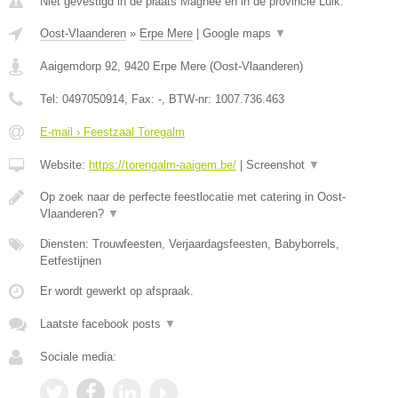
Niet gevestigd in de plaats Magnee en in de provincie Luik.
Oost-Vlaanderen
»
Erpe Mere
|
Google maps
▼
Aaigemdorp 92
,
9420
Erpe Mere
(
Oost-Vlaanderen
)
Tel:
0497050914
, Fax:
-
, BTW-nr:
1007.736.463
E-mail › Feestzaal Toregalm
Website:
https://torengalm-aaigem.be/
|
Screenshot
▼
Op zoek naar de perfecte feestlocatie met catering in Oost-
Vlaanderen?
▼
Diensten: Trouwfeesten, Verjaardagsfeesten, Babyborrels,
Eetfestijnen
Er wordt gewerkt op afspraak.
Laatste facebook posts
▼
Sociale media: