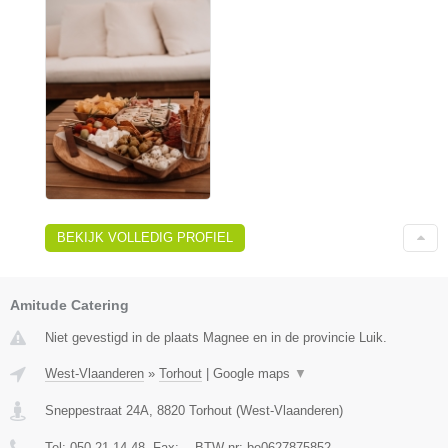
BEKIJK VOLLEDIG PROFIEL
Amitude Catering
Niet gevestigd in de plaats Magnee en in de provincie Luik.
West-Vlaanderen
»
Torhout
|
Google maps
▼
Sneppestraat 24A
,
8820
Torhout
(
West-Vlaanderen
)
Tel:
050 21 14 48
, Fax:
-
, BTW-nr:
be0627875852