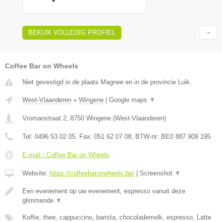
BEKIJK VOLLEDIG PROFIEL
Coffee Bar on Wheels
Niet gevestigd in de plaats Magnee en in de provincie Luik.
West-Vlaanderen
»
Wingene
|
Google maps
▼
Vromanstraat 2
,
8750
Wingene
(
West-Vlaanderen
)
Tel:
0496 53 02 05
, Fax:
051 62 07 08
, BTW-nr:
BE0 887 909 195
E-mail › Coffee Bar on Wheels
Website:
https://coffeebaronwheels.be/
|
Screenshot
▼
Een evenement op uw evenement, espresso vanuit deze
glimmende
▼
Koffie, thee, cappuccino, barista, chocolademelk, espresso, Latte