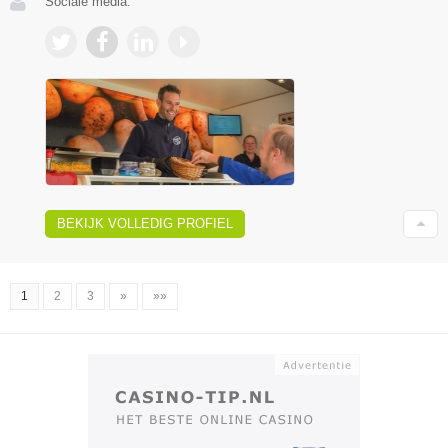
Sociale media:
BEKIJK VOLLEDIG PROFIEL
1
2
3
»
»»