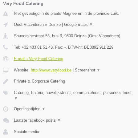
Very Food Catering
Niet gevestigd in de plaats Magnee en in de provincie Luik.
Oost-Vlaanderen
»
Deinze
|
Google maps
▼
Souverainestraat 56, bus 3
,
9800
Deinze
(
Oost-Vlaanderen
)
Tel:
+32 483 01 51 43
, Fax:
-
, BTW-nr:
BE0892 911 229
E-mail › Very Food Catering
Website:
http://www.veryfood.be
|
Screenshot
▼
Private & Corporate Catering
Catering, traiteur, huwelijksfeest, communiefeest, personeelsfeest,
▼
Openingstijden
▼
Laatste facebook posts
▼
Sociale media: