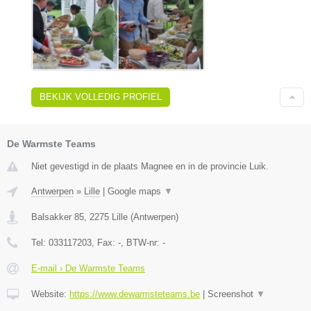
BEKIJK VOLLEDIG PROFIEL
De Warmste Teams
Niet gevestigd in de plaats Magnee en in de provincie Luik.
Antwerpen
»
Lille
|
Google maps
▼
Balsakker 85
,
2275
Lille
(
Antwerpen
)
Tel:
033117203
, Fax:
-
, BTW-nr:
-
E-mail › De Warmste Teams
Website:
https://www.dewarmsteteams.be
|
Screenshot
▼