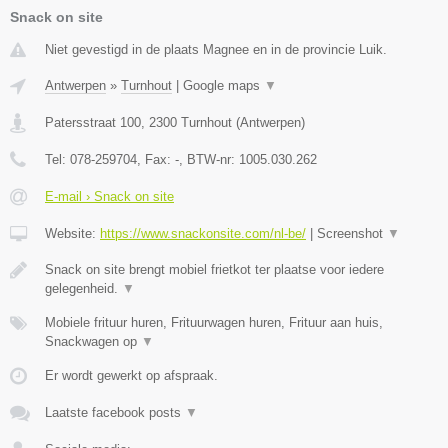
Snack on site
Niet gevestigd in de plaats Magnee en in de provincie Luik.
Antwerpen
»
Turnhout
|
Google maps
▼
Patersstraat 100
,
2300
Turnhout
(
Antwerpen
)
Tel:
078-259704
, Fax:
-
, BTW-nr:
1005.030.262
E-mail › Snack on site
Website:
https://www.snackonsite.com/nl-be/
|
Screenshot
▼
Snack on site brengt mobiel frietkot ter plaatse voor iedere
gelegenheid.
▼
Mobiele frituur huren, Frituurwagen huren, Frituur aan huis,
Snackwagen op
▼
Er wordt gewerkt op afspraak.
Laatste facebook posts
▼