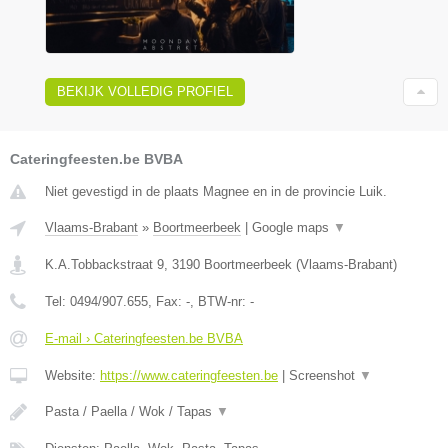
BEKIJK VOLLEDIG PROFIEL
Cateringfeesten.be BVBA
Niet gevestigd in de plaats Magnee en in de provincie Luik.
Vlaams-Brabant
»
Boortmeerbeek
|
Google maps
▼
K.A.Tobbackstraat 9
,
3190
Boortmeerbeek
(
Vlaams-Brabant
)
Tel:
0494/907.655
, Fax:
-
, BTW-nr:
-
E-mail › Cateringfeesten.be BVBA
Website:
https://www.cateringfeesten.be
|
Screenshot
▼
Pasta / Paella / Wok / Tapas
▼