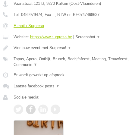
Vaartstraat 121 B
,
9270
Kalken
(
Oost-Vlaanderen
)
Tel:
0489979474
, Fax:
-
, BTW-nr:
BE0747468637
E-mail › Surpresa
Website:
https://www.surpresa.be
|
Screenshot
▼
Vier jouw event met Surpresa!
▼
Tapas, Apero, Ontbijt, Brunch, Bedrijfsfeest, Meeting, Trouwfeest,
Communie
▼
Er wordt gewerkt op afspraak.
Laatste facebook posts
▼
Sociale media: