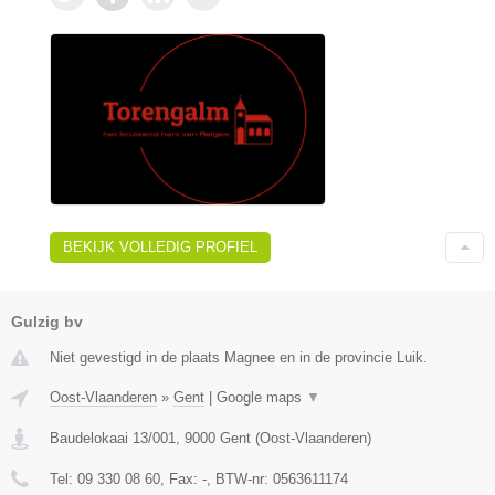
BEKIJK VOLLEDIG PROFIEL
Gulzig bv
Niet gevestigd in de plaats Magnee en in de provincie Luik.
Oost-Vlaanderen
»
Gent
|
Google maps
▼
Baudelokaai 13/001
,
9000
Gent
(
Oost-Vlaanderen
)
Tel:
09 330 08 60
, Fax:
-
, BTW-nr:
0563611174