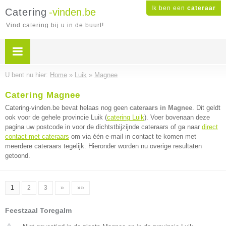
Ik ben een
cateraar
Catering
-vinden.be
Vind catering bij u in de buurt!
U bent nu hier:
Home
»
Luik
»
Magnee
Catering Magnee
Catering-vinden.be bevat helaas nog geen
cateraars in Magnee
. Dit geldt
ook voor de gehele provincie Luik (
catering Luik
). Voer bovenaan deze
pagina uw postcode in voor de dichtstbijzijnde cateraars of ga naar
direct
contact met cateraars
om via één e-mail in contact te komen met
meerdere cateraars tegelijk. Hieronder worden nu overige resultaten
getoond.
1
2
3
»
»»
Feestzaal Toregalm