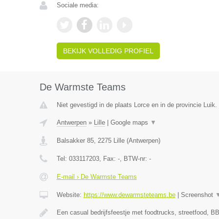
Sociale media:
BEKIJK VOLLEDIG PROFIEL
De Warmste Teams
Niet gevestigd in de plaats Lorce en in de provincie Luik.
Antwerpen
»
Lille
|
Google maps
▼
Balsakker 85
,
2275
Lille
(
Antwerpen
)
Tel:
033117203
, Fax:
-
, BTW-nr:
-
E-mail › De Warmste Teams
Website:
https://www.dewarmsteteams.be
|
Screenshot
Een casual bedrijfsfeestje met foodtrucks, streetfood, BB