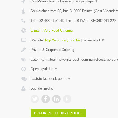
Oost-Vlaanderen
»
Deinze
|
Google maps
▼
Souverainestraat 56, bus 3
,
9800
Deinze
(
Oost-Vlaander
Tel:
+32 483 01 51 43
, Fax:
-
, BTW-nr:
BE0892 911 229
E-mail › Very Food Catering
Website:
http://www.veryfood.be
|
Screenshot
▼
Private & Corporate Catering
Catering, traiteur, huwelijksfeest, communiefeest, person
Openingstijden
▼
Laatste facebook posts
▼
Sociale media:
BEKIJK VOLLEDIG PROFIEL