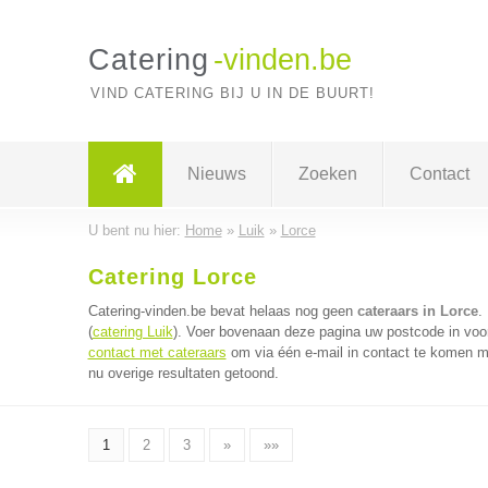
Catering
-vinden.be
VIND CATERING BIJ U IN DE BUURT!
Nieuws
Zoeken
Contact
U bent nu hier:
Home
»
Luik
»
Lorce
Catering Lorce
Catering-vinden.be bevat helaas nog geen
cateraars in Lorce
.
(
catering Luik
). Voer bovenaan deze pagina uw postcode in voor 
contact met cateraars
om via één e-mail in contact te komen me
nu overige resultaten getoond.
1
2
3
»
»»