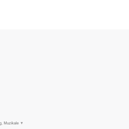
ng, Muzikale
▼