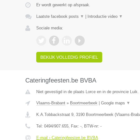
Er wordt gewerkt op afspraak.
Laatste facebook posts
▼
|
Introductie video
▼
Sociale media:
BEKIJK VOLLEDIG PROFIEL
Cateringfeesten.be BVBA
Niet gevestigd in de plaats Lorce en in de provincie Luik.
Vlaams-Brabant
»
Boortmeerbeek
|
Google maps
▼
K.A.Tobbackstraat 9
,
3190
Boortmeerbeek
(
Vlaams-Brab
Tel:
0494/907.655
, Fax:
-
, BTW-nr:
-
E-mail › Cateringfeesten.be BVBA