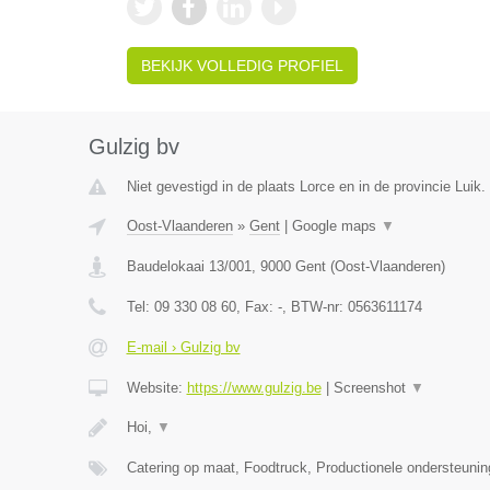
BEKIJK VOLLEDIG PROFIEL
Gulzig bv
Niet gevestigd in de plaats Lorce en in de provincie Luik.
Oost-Vlaanderen
»
Gent
|
Google maps
▼
Baudelokaai 13/001
,
9000
Gent
(
Oost-Vlaanderen
)
Tel:
09 330 08 60
, Fax:
-
, BTW-nr:
0563611174
E-mail › Gulzig bv
Website:
https://www.gulzig.be
|
Screenshot
▼
Hoi,
▼
Catering op maat, Foodtruck, Productionele ondersteuni