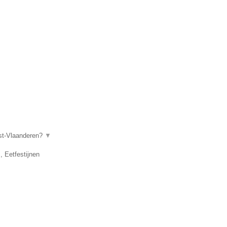
ost-Vlaanderen?
▼
, Eetfestijnen