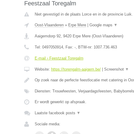
Feestzaal Toregalm
Niet gevestigd in de plaats Lorce en in de provincie Luik.
Oost-Vlaanderen
»
Erpe Mere
|
Google maps
▼
Aaigemdorp 92
,
9420
Erpe Mere
(
Oost-Vlaanderen
)
Tel:
0497050914
, Fax:
-
, BTW-nr:
1007.736.463
E-mail › Feestzaal Toregalm
Website:
https://torengalm-aaigem.be/
|
Screenshot
▼
Op zoek naar de perfecte feestlocatie met catering in O
Diensten: Trouwfeesten, Verjaardagsfeesten, Babyborrels
Er wordt gewerkt op afspraak.
Laatste facebook posts
▼
Sociale media: