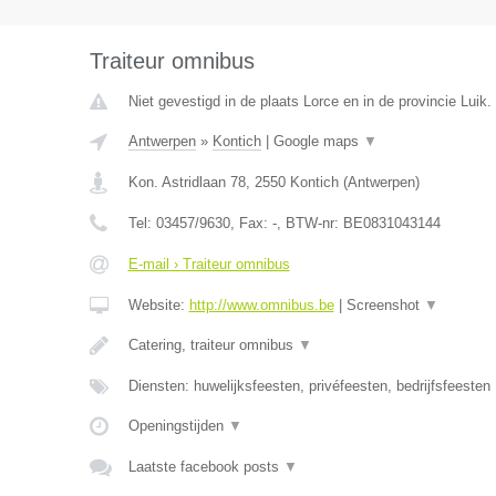
Traiteur omnibus
Niet gevestigd in de plaats Lorce en in de provincie Luik.
Antwerpen
»
Kontich
|
Google maps
▼
Kon. Astridlaan 78
,
2550
Kontich
(
Antwerpen
)
Tel:
03457/9630
, Fax:
-
, BTW-nr:
BE0831043144
E-mail › Traiteur omnibus
Website:
http://www.omnibus.be
|
Screenshot
▼
Catering, traiteur omnibus
▼
Diensten: huwelijksfeesten, privéfeesten, bedrijfsfeesten
Openingstijden
▼
Laatste facebook posts
▼