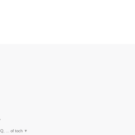
▼
Q, ... of toch
▼