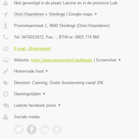
Niet gevestigd in de plaats Lamine en in de provincie Luik.
Oost-Vlaanderen
»
Sleidinge
|
Google maps
▼
Pruimelaarstraat 1
,
9940
Sleidinge
(
Oost-Vlaanderen
)
Tel:
0476015972
, Fax:
-
, BTW-nr:
0803 774 860
E-mail › Boerinnehof
Website:
https://www.boerinnehof.be#plaats
|
Screenshot
▼
Homemade food
▼
Diensten: Carering, Gratis thuislevering vanaf 20€
Openingstijden
▼
Laatste facebook posts
▼
Sociale media: