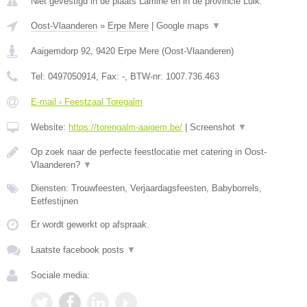
Niet gevestigd in de plaats Lamine en in de provincie Luik.
Oost-Vlaanderen
»
Erpe Mere
|
Google maps
▼
Aaigemdorp 92
,
9420
Erpe Mere
(
Oost-Vlaanderen
)
Tel:
0497050914
, Fax:
-
, BTW-nr:
1007.736.463
E-mail › Feestzaal Toregalm
Website:
https://torengalm-aaigem.be/
|
Screenshot
▼
Op zoek naar de perfecte feestlocatie met catering in Oost-
Vlaanderen?
▼
Diensten: Trouwfeesten, Verjaardagsfeesten, Babyborrels,
Eetfestijnen
Er wordt gewerkt op afspraak.
Laatste facebook posts
▼
Sociale media: