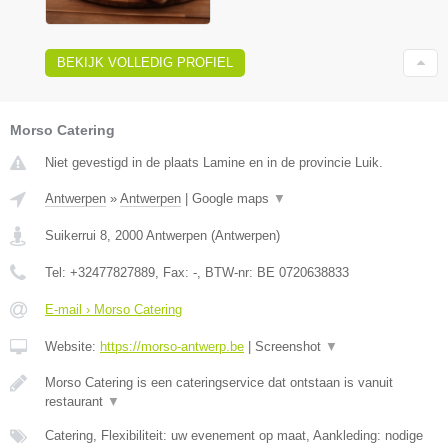
BEKIJK VOLLEDIG PROFIEL
Morso Catering
Niet gevestigd in de plaats Lamine en in de provincie Luik.
Antwerpen
»
Antwerpen
|
Google maps
▼
Suikerrui 8
,
2000
Antwerpen
(
Antwerpen
)
Tel:
+32477827889
, Fax:
-
, BTW-nr:
BE 0720638833
E-mail › Morso Catering
Website:
https://morso-antwerp.be
|
Screenshot
▼
Morso Catering is een cateringservice dat ontstaan is vanuit
restaurant
▼
Catering, Flexibiliteit: uw evenement op maat, Aankleding: nodige