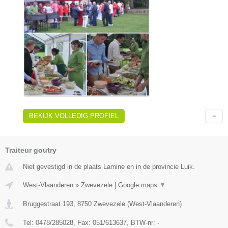
BEKIJK VOLLEDIG PROFIEL
Traiteur goutry
Niet gevestigd in de plaats Lamine en in de provincie Luik.
West-Vlaanderen
»
Zwevezele
|
Google maps
▼
Bruggestraat 193
,
8750
Zwevezele
(
West-Vlaanderen
)
Tel:
0478/285028
, Fax:
051/613637
, BTW-nr:
-