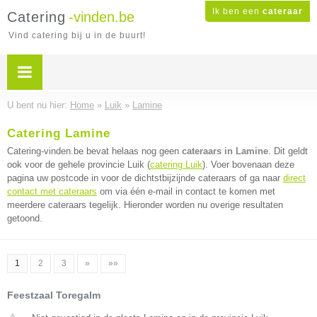
Ik ben een
cateraar
Catering
-vinden.be
Vind catering bij u in de buurt!
U bent nu hier:
Home
»
Luik
»
Lamine
Catering Lamine
Catering-vinden.be bevat helaas nog geen
cateraars in Lamine
. Dit geldt
ook voor de gehele provincie Luik (
catering Luik
). Voer bovenaan deze
pagina uw postcode in voor de dichtstbijzijnde cateraars of ga naar
direct
contact met cateraars
om via één e-mail in contact te komen met
meerdere cateraars tegelijk. Hieronder worden nu overige resultaten
getoond.
1
2
3
»
»»
Feestzaal Toregalm