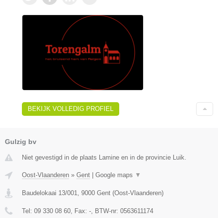
BEKIJK VOLLEDIG PROFIEL
Gulzig bv
Niet gevestigd in de plaats Lamine en in de provincie Luik.
Oost-Vlaanderen
»
Gent
|
Google maps
▼
Baudelokaai 13/001
,
9000
Gent
(
Oost-Vlaanderen
)
Tel:
09 330 08 60
, Fax:
-
, BTW-nr:
0563611174