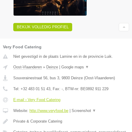
BEKIJK VOLLEDIG PROFIEL
Very Food Catering
Niet gevestigd in de plaats Lamine en in de provincie Luik.
Oost-Vlaanderen
»
Deinze
|
Google maps
▼
Souverainestraat 56, bus 3
,
9800
Deinze
(
Oost-Vlaanderen
)
Tel:
+32 483 01 51 43
, Fax:
-
, BTW-nr:
BE0892 911 229
E-mail › Very Food Catering
Website:
http://www.veryfood.be
|
Screenshot
▼
Private & Corporate Catering