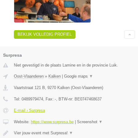
BEKIJK VOLLEDIG PROFIEL
Surpresa
Niet gevestigd in de plaats Lamine en in de provincie Luik.
Oost-Vlaanderen
»
Kalken
|
Google maps
▼
Vaartstraat 121 B
,
9270
Kalken
(
Oost-Vlaanderen
)
Tel:
0489979474
, Fax:
-
, BTW-nr:
BE0747468637
E-mail › Surpresa
Website:
https://www.surpresa.be
|
Screenshot
▼
Vier jouw event met Surpresa!
▼