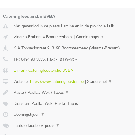
Cateringfeesten.be BVBA
Niet gevestigd in de plaats Lamine en in de provincie Luik.
Vlaams-Brabant
»
Boortmeerbeek
|
Google maps
▼
K.A.Tobbackstraat 9
,
3190
Boortmeerbeek
(
Vlaams-Brabant
)
Tel:
0494/907.655
, Fax:
-
, BTW-nr:
-
E-mail › Cateringfeesten.be BVBA
Website:
https://www.cateringfeesten.be
|
Screenshot
▼
Pasta / Paella / Wok / Tapas
▼
Diensten: Paella, Wok, Pasta, Tapas
Openingstijden
▼
Laatste facebook posts
▼