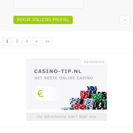
BEKIJK VOLLEDIG PROFIEL
1
2
3
»
»»
Uw advertentie hier? Mail ons