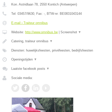
Kon. Astridlaan 78
,
2550
Kontich
(
Antwerpen
)
Tel:
03457/9630
, Fax:
-
, BTW-nr:
BE0831043144
E-mail › Traiteur omnibus
Website:
http://www.omnibus.be
|
Screenshot
▼
Catering, traiteur omnibus
▼
Diensten: huwelijksfeesten, privéfeesten, bedrijfsfeesten
Openingstijden
▼
Laatste facebook posts
▼
Sociale media: