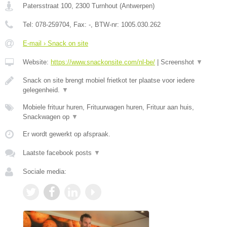
Patersstraat 100
,
2300
Turnhout
(
Antwerpen
)
Tel:
078-259704
, Fax:
-
, BTW-nr:
1005.030.262
E-mail › Snack on site
Website:
https://www.snackonsite.com/nl-be/
|
Screenshot
▼
Snack on site brengt mobiel frietkot ter plaatse voor iedere
gelegenheid.
▼
Mobiele frituur huren, Frituurwagen huren, Frituur aan huis,
Snackwagen op
▼
Er wordt gewerkt op afspraak.
Laatste facebook posts
▼
Sociale media: