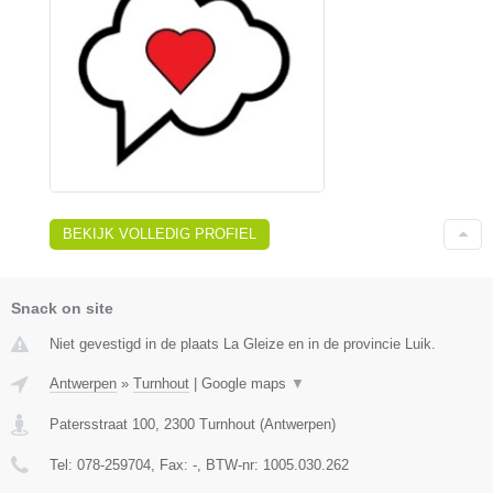
BEKIJK VOLLEDIG PROFIEL
Snack on site
Niet gevestigd in de plaats La Gleize en in de provincie Luik.
Antwerpen
»
Turnhout
|
Google maps
▼
Patersstraat 100
,
2300
Turnhout
(
Antwerpen
)
Tel:
078-259704
, Fax:
-
, BTW-nr:
1005.030.262