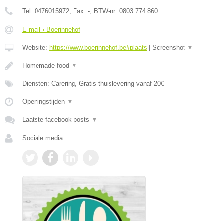
Tel:
0476015972
, Fax:
-
, BTW-nr:
0803 774 860
E-mail › Boerinnehof
Website:
https://www.boerinnehof.be#plaats
|
Screenshot
▼
Homemade food
▼
Diensten: Carering, Gratis thuislevering vanaf 20€
Openingstijden
▼
Laatste facebook posts
▼
Sociale media: