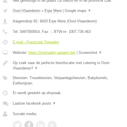
Niet gevestigd in de plaats La Gleize en in de provincie Luik.
Oost-Vlaanderen
»
Erpe Mere
|
Google maps
▼
Aaigemdorp 92
,
9420
Erpe Mere
(
Oost-Vlaanderen
)
Tel:
0497050914
, Fax:
-
, BTW-nr:
1007.736.463
E-mail › Feestzaal Toregalm
Website:
https://torengalm-aaigem.be/
|
Screenshot
▼
Op zoek naar de perfecte feestlocatie met catering in Oost-
Vlaanderen?
▼
Diensten: Trouwfeesten, Verjaardagsfeesten, Babyborrels,
Eetfestijnen
Er wordt gewerkt op afspraak.
Laatste facebook posts
▼
Sociale media: