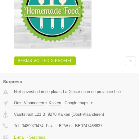
BEKIJK VOLLEDIG PROFIEL
Surpresa
Niet gevestigd in de plaats La Gleize en in de provincie Luik.
Oost-Vlaanderen
»
Kalken
|
Google maps
▼
Vaartstraat 121 B
,
9270
Kalken
(
Oost-Vlaanderen
)
Tel:
0489979474
, Fax:
-
, BTW-nr:
BE0747468637
E-mail › Surpresa