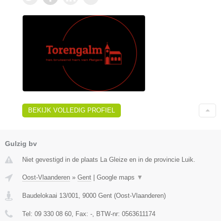
BEKIJK VOLLEDIG PROFIEL
Gulzig bv
Niet gevestigd in de plaats La Gleize en in de provincie Luik.
Oost-Vlaanderen
»
Gent
|
Google maps
▼
Baudelokaai 13/001
,
9000
Gent
(
Oost-Vlaanderen
)
Tel:
09 330 08 60
, Fax:
-
, BTW-nr:
0563611174