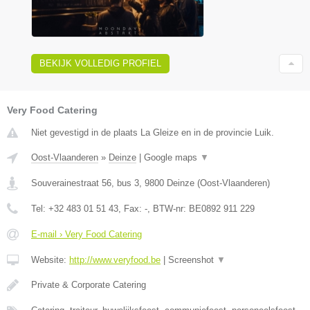
BEKIJK VOLLEDIG PROFIEL
Very Food Catering
Niet gevestigd in de plaats La Gleize en in de provincie Luik.
Oost-Vlaanderen
»
Deinze
|
Google maps
▼
Souverainestraat 56, bus 3
,
9800
Deinze
(
Oost-Vlaanderen
)
Tel:
+32 483 01 51 43
, Fax:
-
, BTW-nr:
BE0892 911 229
E-mail › Very Food Catering
Website:
http://www.veryfood.be
|
Screenshot
▼
Private & Corporate Catering