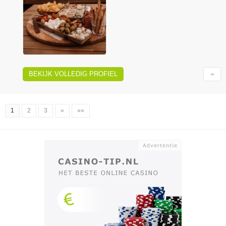
BEKIJK VOLLEDIG PROFIEL
1
2
3
»
»»