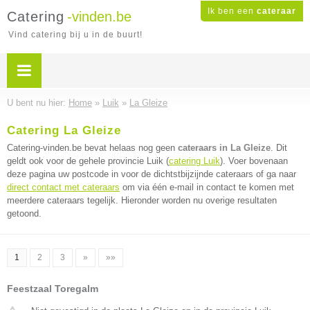
Ik ben een
cateraar
Catering
-vinden.be
Vind catering bij u in de buurt!
U bent nu hier:
Home
»
Luik
»
La Gleize
Catering La Gleize
Catering-vinden.be bevat helaas nog geen
cateraars in La Gleize
. Dit
geldt ook voor de gehele provincie Luik (
catering Luik
). Voer bovenaan
deze pagina uw postcode in voor de dichtstbijzijnde cateraars of ga naar
direct contact met cateraars
om via één e-mail in contact te komen met
meerdere cateraars tegelijk. Hieronder worden nu overige resultaten
getoond.
1
2
3
»
»»
Feestzaal Toregalm