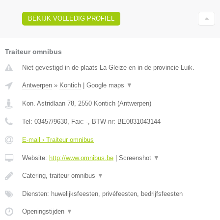
BEKIJK VOLLEDIG PROFIEL
Traiteur omnibus
Niet gevestigd in de plaats La Gleize en in de provincie Luik.
Antwerpen
»
Kontich
|
Google maps
▼
Kon. Astridlaan 78
,
2550
Kontich
(
Antwerpen
)
Tel:
03457/9630
, Fax:
-
, BTW-nr:
BE0831043144
E-mail › Traiteur omnibus
Website:
http://www.omnibus.be
|
Screenshot
▼
Catering, traiteur omnibus
▼
Diensten: huwelijksfeesten, privéfeesten, bedrijfsfeesten
Openingstijden
▼