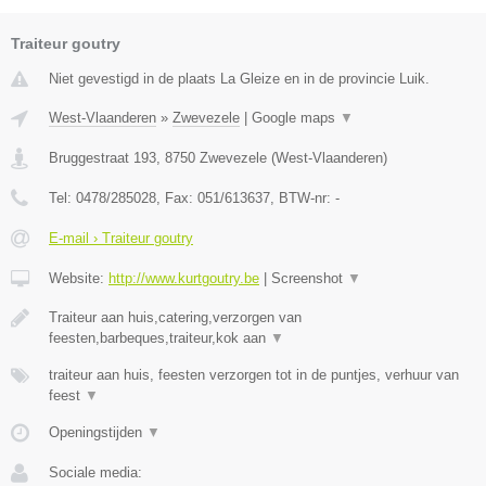
Traiteur goutry
Niet gevestigd in de plaats La Gleize en in de provincie Luik.
West-Vlaanderen
»
Zwevezele
|
Google maps
▼
Bruggestraat 193
,
8750
Zwevezele
(
West-Vlaanderen
)
Tel:
0478/285028
, Fax:
051/613637
, BTW-nr:
-
E-mail › Traiteur goutry
Website:
http://www.kurtgoutry.be
|
Screenshot
▼
Traiteur aan huis,catering,verzorgen van
feesten,barbeques,traiteur,kok aan
▼
traiteur aan huis, feesten verzorgen tot in de puntjes, verhuur van
feest
▼
Openingstijden
▼
Sociale media: