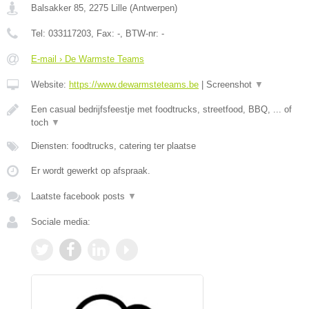
Balsakker 85
,
2275
Lille
(
Antwerpen
)
Tel:
033117203
, Fax:
-
, BTW-nr:
-
E-mail › De Warmste Teams
Website:
https://www.dewarmsteteams.be
|
Screenshot
▼
Een casual bedrijfsfeestje met foodtrucks, streetfood, BBQ, ... of
toch
▼
Diensten: foodtrucks, catering ter plaatse
Er wordt gewerkt op afspraak.
Laatste facebook posts
▼
Sociale media: