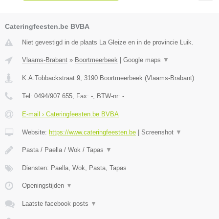
Cateringfeesten.be BVBA
Niet gevestigd in de plaats La Gleize en in de provincie Luik.
Vlaams-Brabant
»
Boortmeerbeek
|
Google maps
▼
K.A.Tobbackstraat 9
,
3190
Boortmeerbeek
(
Vlaams-Brabant
)
Tel:
0494/907.655
, Fax:
-
, BTW-nr:
-
E-mail › Cateringfeesten.be BVBA
Website:
https://www.cateringfeesten.be
|
Screenshot
▼
Pasta / Paella / Wok / Tapas
▼
Diensten: Paella, Wok, Pasta, Tapas
Openingstijden
▼
Laatste facebook posts
▼