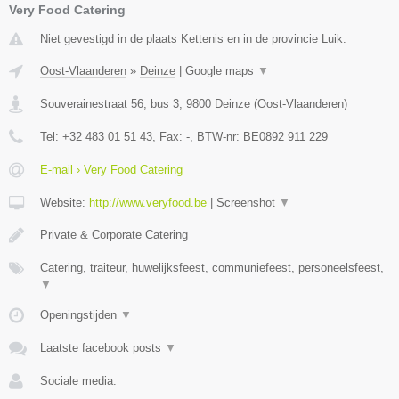
Very Food Catering
Niet gevestigd in de plaats Kettenis en in de provincie Luik.
Oost-Vlaanderen
»
Deinze
|
Google maps
▼
Souverainestraat 56, bus 3
,
9800
Deinze
(
Oost-Vlaanderen
)
Tel:
+32 483 01 51 43
, Fax:
-
, BTW-nr:
BE0892 911 229
E-mail › Very Food Catering
Website:
http://www.veryfood.be
|
Screenshot
▼
Private & Corporate Catering
Catering, traiteur, huwelijksfeest, communiefeest, personeelsfeest,
▼
Openingstijden
▼
Laatste facebook posts
▼
Sociale media: