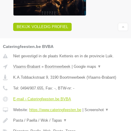
BEKIJK VOLLEDIG PROFIEL
Cateringfeesten.be BVBA
Niet gevestigd in de plaats Kettenis en in de provincie Luik.
Vlaams-Brabant
»
Boortmeerbeek
|
Google maps
▼
K.A.Tobbackstraat 9
,
3190
Boortmeerbeek
(
Vlaams-Brabant
)
Tel:
0494/907.655
, Fax:
-
, BTW-nr:
-
E-mail › Cateringfeesten.be BVBA
Website:
https://www.cateringfeesten.be
|
Screenshot
▼
Pasta / Paella / Wok / Tapas
▼