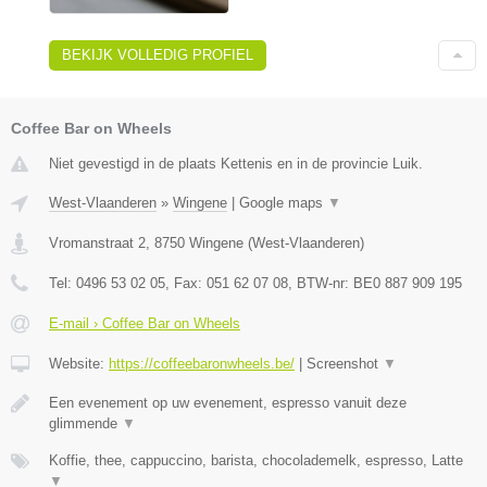
BEKIJK VOLLEDIG PROFIEL
Coffee Bar on Wheels
Niet gevestigd in de plaats Kettenis en in de provincie Luik.
West-Vlaanderen
»
Wingene
|
Google maps
▼
Vromanstraat 2
,
8750
Wingene
(
West-Vlaanderen
)
Tel:
0496 53 02 05
, Fax:
051 62 07 08
, BTW-nr:
BE0 887 909 195
E-mail › Coffee Bar on Wheels
Website:
https://coffeebaronwheels.be/
|
Screenshot
▼
Een evenement op uw evenement, espresso vanuit deze
glimmende
▼
Koffie, thee, cappuccino, barista, chocolademelk, espresso, Latte
▼