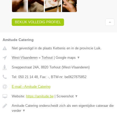
BEKIJK VOLLEDIG PROFIEL
Amitude Catering
Niet gevestigd in de plaats Kettenis en in de provincie Luik.
West-Vlaanderen
»
Torhout
|
Google maps
▼
Sneppestraat 24A
,
8820
Torhout
(
West-Vlaanderen
)
Tel:
050 21 14 48
, Fax:
-
, BTW-nr:
be0627875852
E-mail › Amitude Catering
Website:
https://amitude.be
|
Screenshot
▼
Amitude Catering onderscheidt zich als een eigentijdse cateraar die
verder
▼