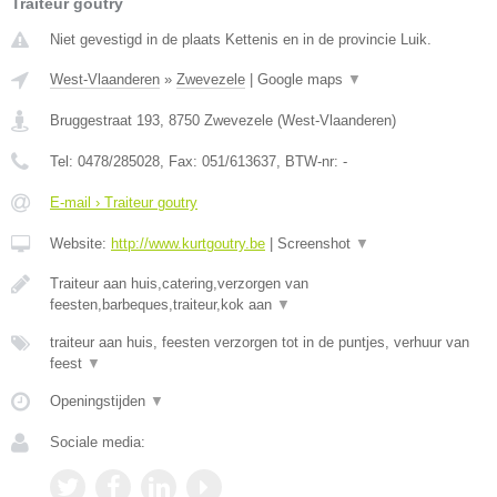
Traiteur goutry
Niet gevestigd in de plaats Kettenis en in de provincie Luik.
West-Vlaanderen
»
Zwevezele
|
Google maps
▼
Bruggestraat 193
,
8750
Zwevezele
(
West-Vlaanderen
)
Tel:
0478/285028
, Fax:
051/613637
, BTW-nr:
-
E-mail › Traiteur goutry
Website:
http://www.kurtgoutry.be
|
Screenshot
▼
Traiteur aan huis,catering,verzorgen van
feesten,barbeques,traiteur,kok aan
▼
traiteur aan huis, feesten verzorgen tot in de puntjes, verhuur van
feest
▼
Openingstijden
▼
Sociale media: