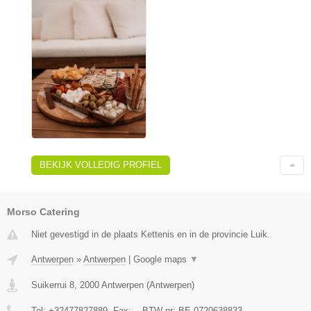
BEKIJK VOLLEDIG PROFIEL
Morso Catering
Niet gevestigd in de plaats Kettenis en in de provincie Luik.
Antwerpen
»
Antwerpen
|
Google maps
▼
Suikerrui 8
,
2000
Antwerpen
(
Antwerpen
)
Tel:
+32477827889
, Fax:
-
, BTW-nr:
BE 0720638833