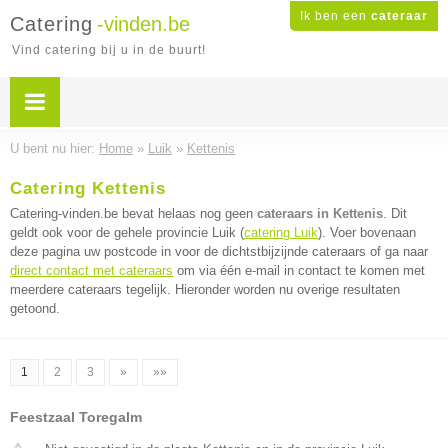
Ik ben een
cateraar
Catering
-vinden.be
Vind catering bij u in de buurt!
U bent nu hier:
Home
»
Luik
»
Kettenis
Catering Kettenis
Catering-vinden.be bevat helaas nog geen
cateraars in Kettenis
. Dit
geldt ook voor de gehele provincie Luik (
catering Luik
). Voer bovenaan
deze pagina uw postcode in voor de dichtstbijzijnde cateraars of ga naar
direct contact met cateraars
om via één e-mail in contact te komen met
meerdere cateraars tegelijk. Hieronder worden nu overige resultaten
getoond.
1
2
3
»
»»
Feestzaal Toregalm