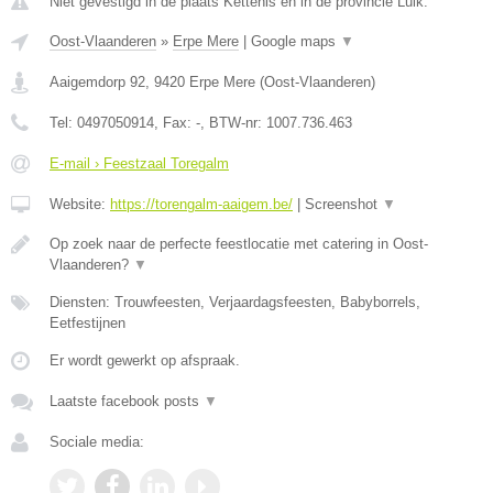
Niet gevestigd in de plaats Kettenis en in de provincie Luik.
Oost-Vlaanderen
»
Erpe Mere
|
Google maps
▼
Aaigemdorp 92
,
9420
Erpe Mere
(
Oost-Vlaanderen
)
Tel:
0497050914
, Fax:
-
, BTW-nr:
1007.736.463
E-mail › Feestzaal Toregalm
Website:
https://torengalm-aaigem.be/
|
Screenshot
▼
Op zoek naar de perfecte feestlocatie met catering in Oost-
Vlaanderen?
▼
Diensten: Trouwfeesten, Verjaardagsfeesten, Babyborrels,
Eetfestijnen
Er wordt gewerkt op afspraak.
Laatste facebook posts
▼
Sociale media: