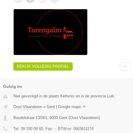
BEKIJK VOLLEDIG PROFIEL
Gulzig bv
Niet gevestigd in de plaats Kettenis en in de provincie Luik.
Oost-Vlaanderen
»
Gent
|
Google maps
▼
Baudelokaai 13/001
,
9000
Gent
(
Oost-Vlaanderen
)
Tel:
09 330 08 60
, Fax:
-
, BTW-nr:
0563611174