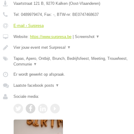
Vaartstraat 121 B
,
9270
Kalken
(
Oost-Vlaanderen
)
Tel:
0489979474
, Fax:
-
, BTW-nr:
BE0747468637
E-mail › Surpresa
Website:
https://www.surpresa.be
|
Screenshot
▼
Vier jouw event met Surpresa!
▼
Tapas, Apero, Ontbijt, Brunch, Bedrijfsfeest, Meeting, Trouwfeest,
Communie
▼
Er wordt gewerkt op afspraak.
Laatste facebook posts
▼
Sociale media: