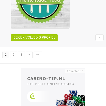
BEKIJK VOLLEDIG PROFIEL
1
2
3
»
»»