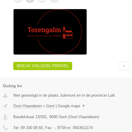
BEKIJK VOLLEDIG PROFIEL
Gulzig bv
Niet gevestigd in de plaats Julemont en in de provincie Luik.
Oost-Vlaanderen
»
Gent
|
Google maps
▼
Baudelokaai 13/001
,
9000
Gent
(
Oost-Vlaanderen
)
Tel:
09 330 08 60
, Fax:
-
, BTW-nr:
0563611174