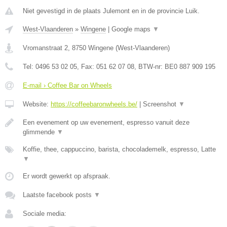
Niet gevestigd in de plaats Julemont en in de provincie Luik.
West-Vlaanderen
»
Wingene
|
Google maps
▼
Vromanstraat 2
,
8750
Wingene
(
West-Vlaanderen
)
Tel:
0496 53 02 05
, Fax:
051 62 07 08
, BTW-nr:
BE0 887 909 195
E-mail › Coffee Bar on Wheels
Website:
https://coffeebaronwheels.be/
|
Screenshot
▼
Een evenement op uw evenement, espresso vanuit deze
glimmende
▼
Koffie, thee, cappuccino, barista, chocolademelk, espresso, Latte
▼
Er wordt gewerkt op afspraak.
Laatste facebook posts
▼
Sociale media: