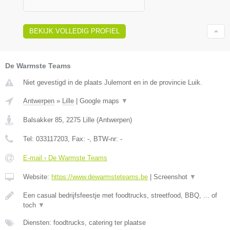
BEKIJK VOLLEDIG PROFIEL
De Warmste Teams
Niet gevestigd in de plaats Julemont en in de provincie Luik.
Antwerpen
»
Lille
|
Google maps
▼
Balsakker 85
,
2275
Lille
(
Antwerpen
)
Tel:
033117203
, Fax:
-
, BTW-nr:
-
E-mail › De Warmste Teams
Website:
https://www.dewarmsteteams.be
|
Screenshot
▼
Een casual bedrijfsfeestje met foodtrucks, streetfood, BBQ, ... of
toch
▼
Diensten: foodtrucks, catering ter plaatse