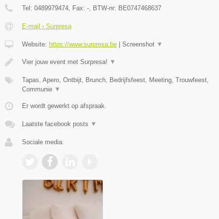
Tel:
0489979474
, Fax:
-
, BTW-nr:
BE0747468637
E-mail › Surpresa
Website:
https://www.surpresa.be
|
Screenshot
▼
Vier jouw event met Surpresa!
▼
Tapas, Apero, Ontbijt, Brunch, Bedrijfsfeest, Meeting, Trouwfeest,
Communie
▼
Er wordt gewerkt op afspraak.
Laatste facebook posts
▼
Sociale media: