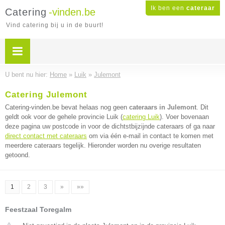
Ik ben een
cateraar
Catering
-vinden.be
Vind catering bij u in de buurt!
U bent nu hier:
Home
»
Luik
»
Julemont
Catering Julemont
Catering-vinden.be bevat helaas nog geen
cateraars in Julemont
. Dit
geldt ook voor de gehele provincie Luik (
catering Luik
). Voer bovenaan
deze pagina uw postcode in voor de dichtstbijzijnde cateraars of ga naar
direct contact met cateraars
om via één e-mail in contact te komen met
meerdere cateraars tegelijk. Hieronder worden nu overige resultaten
getoond.
1
2
3
»
»»
Feestzaal Toregalm