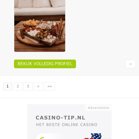
BEKIJK VOLLEDIG PROFIEL
1
2
3
»
»»