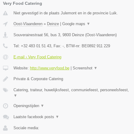
Very Food Catering
Niet gevestigd in de plaats Julemont en in de provincie Luik.
Oost-Vlaanderen
»
Deinze
|
Google maps
▼
Souverainestraat 56, bus 3
,
9800
Deinze
(
Oost-Vlaanderen
)
Tel:
+32 483 01 51 43
, Fax:
-
, BTW-nr:
BE0892 911 229
E-mail › Very Food Catering
Website:
http://www.veryfood.be
|
Screenshot
▼
Private & Corporate Catering
Catering, traiteur, huwelijksfeest, communiefeest, personeelsfeest,
▼
Openingstijden
▼
Laatste facebook posts
▼
Sociale media: