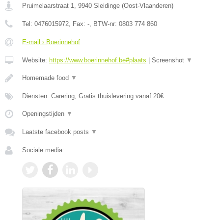
Pruimelaarstraat 1
,
9940
Sleidinge
(
Oost-Vlaanderen
)
Tel:
0476015972
, Fax:
-
, BTW-nr:
0803 774 860
E-mail › Boerinnehof
Website:
https://www.boerinnehof.be#plaats
|
Screenshot
▼
Homemade food
▼
Diensten: Carering, Gratis thuislevering vanaf 20€
Openingstijden
▼
Laatste facebook posts
▼
Sociale media: