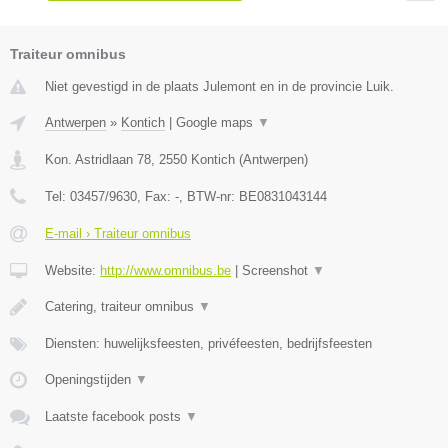
Traiteur omnibus
Niet gevestigd in de plaats Julemont en in de provincie Luik.
Antwerpen
»
Kontich
|
Google maps
▼
Kon. Astridlaan 78
,
2550
Kontich
(
Antwerpen
)
Tel:
03457/9630
, Fax:
-
, BTW-nr:
BE0831043144
E-mail › Traiteur omnibus
Website:
http://www.omnibus.be
|
Screenshot
▼
Catering, traiteur omnibus
▼
Diensten: huwelijksfeesten, privéfeesten, bedrijfsfeesten
Openingstijden
▼
Laatste facebook posts
▼