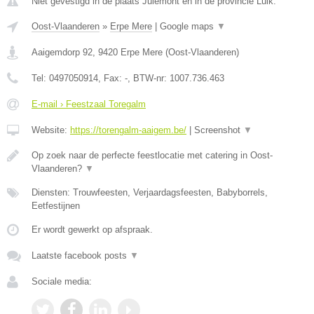
Niet gevestigd in de plaats Julemont en in de provincie Luik.
Oost-Vlaanderen
»
Erpe Mere
|
Google maps
▼
Aaigemdorp 92
,
9420
Erpe Mere
(
Oost-Vlaanderen
)
Tel:
0497050914
, Fax:
-
, BTW-nr:
1007.736.463
E-mail › Feestzaal Toregalm
Website:
https://torengalm-aaigem.be/
|
Screenshot
▼
Op zoek naar de perfecte feestlocatie met catering in Oost-
Vlaanderen?
▼
Diensten: Trouwfeesten, Verjaardagsfeesten, Babyborrels,
Eetfestijnen
Er wordt gewerkt op afspraak.
Laatste facebook posts
▼
Sociale media: