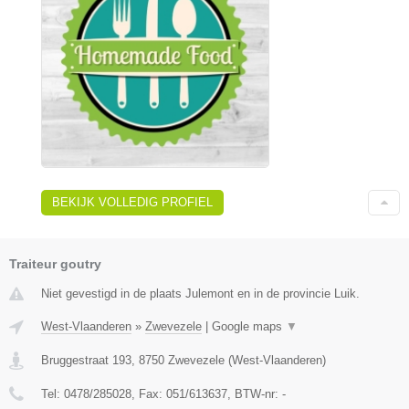
BEKIJK VOLLEDIG PROFIEL
Traiteur goutry
Niet gevestigd in de plaats Julemont en in de provincie Luik.
West-Vlaanderen
»
Zwevezele
|
Google maps
▼
Bruggestraat 193
,
8750
Zwevezele
(
West-Vlaanderen
)
Tel:
0478/285028
, Fax:
051/613637
, BTW-nr:
-