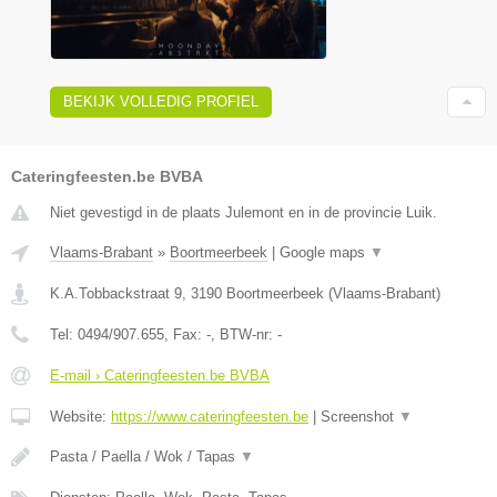
BEKIJK VOLLEDIG PROFIEL
Cateringfeesten.be BVBA
Niet gevestigd in de plaats Julemont en in de provincie Luik.
Vlaams-Brabant
»
Boortmeerbeek
|
Google maps
▼
K.A.Tobbackstraat 9
,
3190
Boortmeerbeek
(
Vlaams-Brabant
)
Tel:
0494/907.655
, Fax:
-
, BTW-nr:
-
E-mail › Cateringfeesten.be BVBA
Website:
https://www.cateringfeesten.be
|
Screenshot
▼
Pasta / Paella / Wok / Tapas
▼