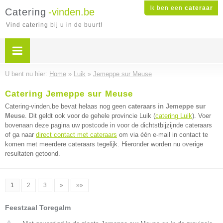
Ik ben een
cateraar
Catering
-vinden.be
Vind catering bij u in de buurt!
U bent nu hier:
Home
»
Luik
»
Jemeppe sur Meuse
Catering Jemeppe sur Meuse
Catering-vinden.be bevat helaas nog geen
cateraars in Jemeppe sur
Meuse
. Dit geldt ook voor de gehele provincie Luik (
catering Luik
). Voer
bovenaan deze pagina uw postcode in voor de dichtstbijzijnde cateraars
of ga naar
direct contact met cateraars
om via één e-mail in contact te
komen met meerdere cateraars tegelijk. Hieronder worden nu overige
resultaten getoond.
1
2
3
»
»»
Feestzaal Toregalm