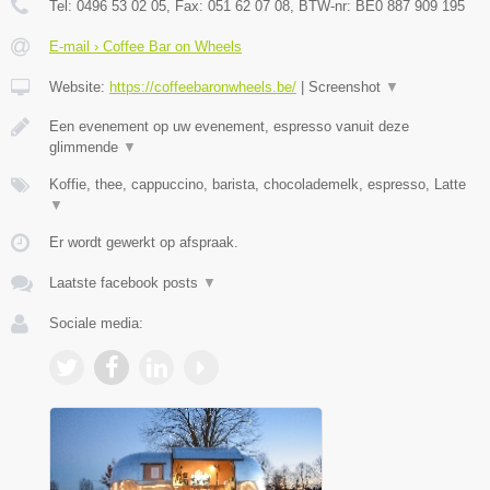
Tel:
0496 53 02 05
, Fax:
051 62 07 08
, BTW-nr:
BE0 887 909 195
E-mail › Coffee Bar on Wheels
Website:
https://coffeebaronwheels.be/
|
Screenshot
▼
Een evenement op uw evenement, espresso vanuit deze
glimmende
▼
Koffie, thee, cappuccino, barista, chocolademelk, espresso, Latte
▼
Er wordt gewerkt op afspraak.
Laatste facebook posts
▼
Sociale media: