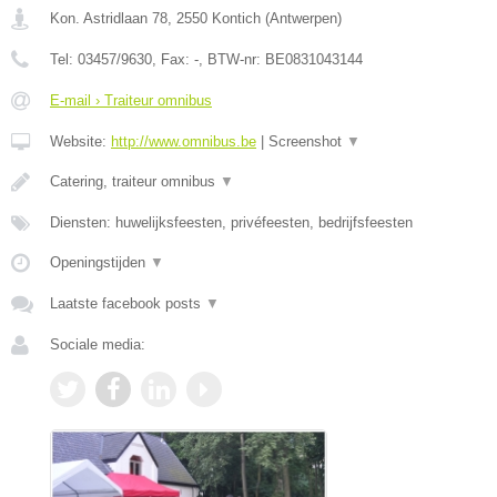
Kon. Astridlaan 78
,
2550
Kontich
(
Antwerpen
)
Tel:
03457/9630
, Fax:
-
, BTW-nr:
BE0831043144
E-mail › Traiteur omnibus
Website:
http://www.omnibus.be
|
Screenshot
▼
Catering, traiteur omnibus
▼
Diensten: huwelijksfeesten, privéfeesten, bedrijfsfeesten
Openingstijden
▼
Laatste facebook posts
▼
Sociale media: