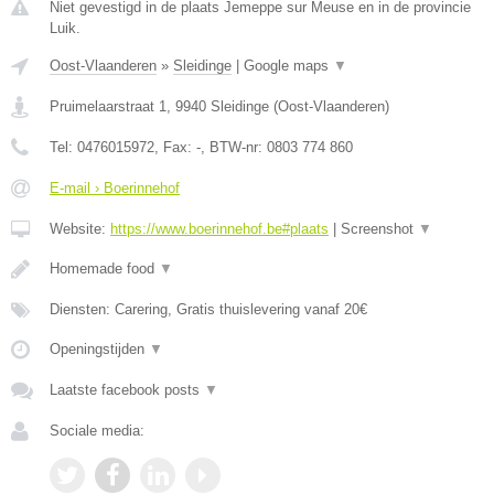
Niet gevestigd in de plaats Jemeppe sur Meuse en in de provincie
Luik.
Oost-Vlaanderen
»
Sleidinge
|
Google maps
▼
Pruimelaarstraat 1
,
9940
Sleidinge
(
Oost-Vlaanderen
)
Tel:
0476015972
, Fax:
-
, BTW-nr:
0803 774 860
E-mail › Boerinnehof
Website:
https://www.boerinnehof.be#plaats
|
Screenshot
▼
Homemade food
▼
Diensten: Carering, Gratis thuislevering vanaf 20€
Openingstijden
▼
Laatste facebook posts
▼
Sociale media: