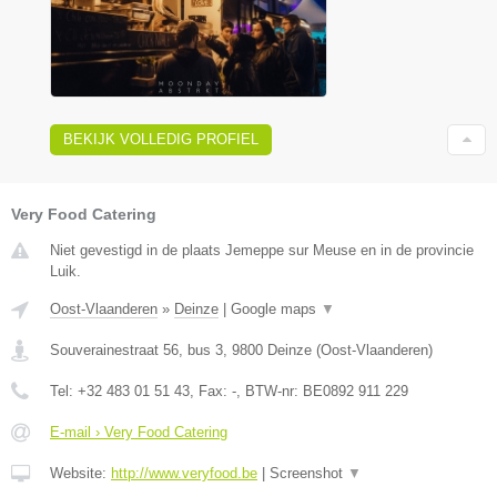
BEKIJK VOLLEDIG PROFIEL
Very Food Catering
Niet gevestigd in de plaats Jemeppe sur Meuse en in de provincie
Luik.
Oost-Vlaanderen
»
Deinze
|
Google maps
▼
Souverainestraat 56, bus 3
,
9800
Deinze
(
Oost-Vlaanderen
)
Tel:
+32 483 01 51 43
, Fax:
-
, BTW-nr:
BE0892 911 229
E-mail › Very Food Catering
Website:
http://www.veryfood.be
|
Screenshot
▼