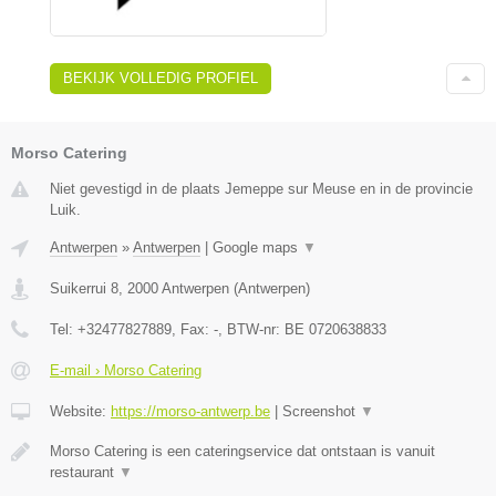
BEKIJK VOLLEDIG PROFIEL
Morso Catering
Niet gevestigd in de plaats Jemeppe sur Meuse en in de provincie
Luik.
Antwerpen
»
Antwerpen
|
Google maps
▼
Suikerrui 8
,
2000
Antwerpen
(
Antwerpen
)
Tel:
+32477827889
, Fax:
-
, BTW-nr:
BE 0720638833
E-mail › Morso Catering
Website:
https://morso-antwerp.be
|
Screenshot
▼
Morso Catering is een cateringservice dat ontstaan is vanuit
restaurant
▼