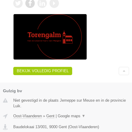
BEKIJK VOLLEDIG PROFIEL
Gulzig bv
Niet gevestigd in de plaats Jemeppe sur Meuse en in de provincie
Luik.
Oost-Vlaanderen
»
Gent
|
Google maps
▼
Baudelokaai 13/001
,
9000
Gent
(
Oost-Vlaanderen
)