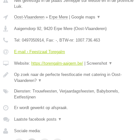
Niet gevestigd in de plaats Jemeppe sur Meuse en in de provincie
Luik.
Oost-Vlaanderen
»
Erpe Mere
|
Google maps
▼
Aaigemdorp 92
,
9420
Erpe Mere
(
Oost-Vlaanderen
)
Tel:
0497050914
, Fax:
-
, BTW-nr:
1007.736.463
E-mail › Feestzaal Toregalm
Website:
https://torengalm-aaigem.be/
|
Screenshot
▼
Op zoek naar de perfecte feestlocatie met catering in Oost-
Vlaanderen?
▼
Diensten: Trouwfeesten, Verjaardagsfeesten, Babyborrels,
Eetfestijnen
Er wordt gewerkt op afspraak.
Laatste facebook posts
▼
Sociale media: