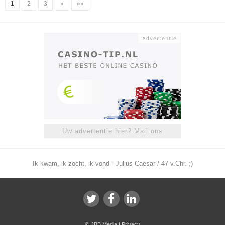
1
2
3
»
»»
Uw advertentie hier? Mail ons
Ik kwam, ik zocht, ik vond - Julius Caesar / 47 v.Chr. ;)
©
JBB Media
|
Privacy