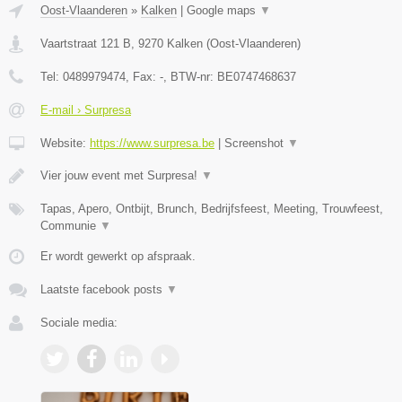
Oost-Vlaanderen
»
Kalken
|
Google maps
▼
Vaartstraat 121 B
,
9270
Kalken
(
Oost-Vlaanderen
)
Tel:
0489979474
, Fax:
-
, BTW-nr:
BE0747468637
E-mail › Surpresa
Website:
https://www.surpresa.be
|
Screenshot
▼
Vier jouw event met Surpresa!
▼
Tapas, Apero, Ontbijt, Brunch, Bedrijfsfeest, Meeting, Trouwfeest,
Communie
▼
Er wordt gewerkt op afspraak.
Laatste facebook posts
▼
Sociale media: