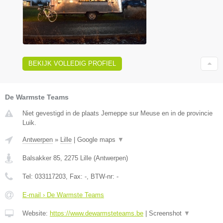
BEKIJK VOLLEDIG PROFIEL
De Warmste Teams
Niet gevestigd in de plaats Jemeppe sur Meuse en in de provincie
Luik.
Antwerpen
»
Lille
|
Google maps
▼
Balsakker 85
,
2275
Lille
(
Antwerpen
)
Tel:
033117203
, Fax:
-
, BTW-nr:
-
E-mail › De Warmste Teams
Website:
https://www.dewarmsteteams.be
|
Screenshot
▼