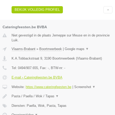
BEKIJK VOLLEDIG PROFIEL
Cateringfeesten.be BVBA
Niet gevestigd in de plaats Jemeppe sur Meuse en in de provincie
Luik.
Vlaams-Brabant
»
Boortmeerbeek
|
Google maps
▼
K.A.Tobbackstraat 9
,
3190
Boortmeerbeek
(
Vlaams-Brabant
)
Tel:
0494/907.655
, Fax:
-
, BTW-nr:
-
E-mail › Cateringfeesten.be BVBA
Website:
https://www.cateringfeesten.be
|
Screenshot
▼
Pasta / Paella / Wok / Tapas
▼
Diensten: Paella, Wok, Pasta, Tapas
Openingstijden
▼