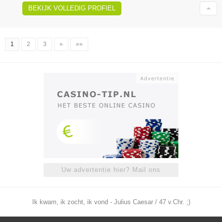
BEKIJK VOLLEDIG PROFIEL
1
2
3
»
»»
Uw advertentie hier? Mail ons
Ik kwam, ik zocht, ik vond - Julius Caesar / 47 v.Chr. ;)