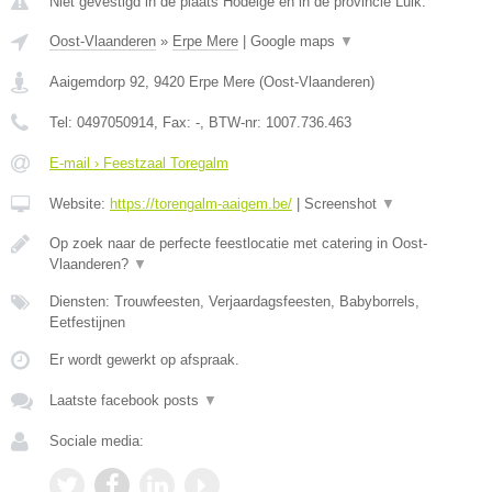
Niet gevestigd in de plaats Hodeige en in de provincie Luik.
Oost-Vlaanderen
»
Erpe Mere
|
Google maps
▼
Aaigemdorp 92
,
9420
Erpe Mere
(
Oost-Vlaanderen
)
Tel:
0497050914
, Fax:
-
, BTW-nr:
1007.736.463
E-mail › Feestzaal Toregalm
Website:
https://torengalm-aaigem.be/
|
Screenshot
▼
Op zoek naar de perfecte feestlocatie met catering in Oost-
Vlaanderen?
▼
Diensten: Trouwfeesten, Verjaardagsfeesten, Babyborrels,
Eetfestijnen
Er wordt gewerkt op afspraak.
Laatste facebook posts
▼
Sociale media: