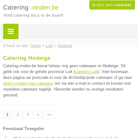
Ik ben een
cateraar
Catering
-vinden.be
Vind catering bij u in de buurt!
U bent nu hier:
Home
»
Luik
»
Hodeige
Catering Hodeige
Catering-vinden.be bevat helaas nog geen
cateraars in Hodeige
. Dit
geldt ook voor de gehele provincie Luik (
catering Luik
). Voer bovenaan
deze pagina uw postcode in voor de dichtstbijzijnde cateraars of ga naar
direct contact met cateraars
om via één e-mail in contact te komen met
meerdere cateraars tegelijk. Hieronder worden nu overige resultaten
getoond.
1
2
3
»
»»
Feestzaal Toregalm