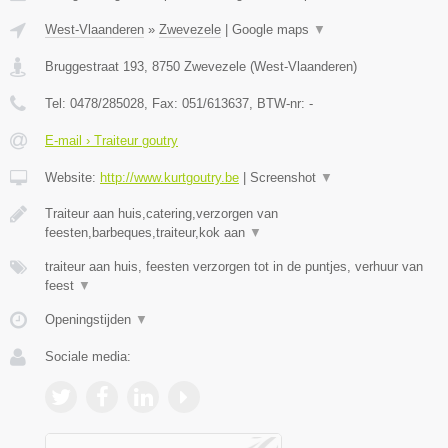
West-Vlaanderen
»
Zwevezele
|
Google maps
▼
Bruggestraat 193
,
8750
Zwevezele
(
West-Vlaanderen
)
Tel:
0478/285028
, Fax:
051/613637
, BTW-nr:
-
E-mail › Traiteur goutry
Website:
http://www.kurtgoutry.be
|
Screenshot
▼
Traiteur aan huis,catering,verzorgen van
feesten,barbeques,traiteur,kok aan
▼
traiteur aan huis, feesten verzorgen tot in de puntjes, verhuur van
feest
▼
Openingstijden
▼
Sociale media: