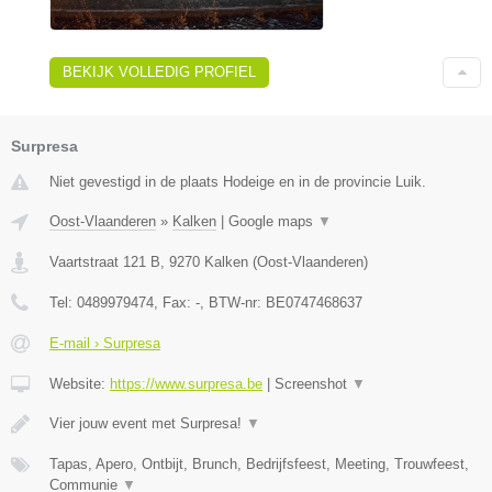
BEKIJK VOLLEDIG PROFIEL
Surpresa
Niet gevestigd in de plaats Hodeige en in de provincie Luik.
Oost-Vlaanderen
»
Kalken
|
Google maps
▼
Vaartstraat 121 B
,
9270
Kalken
(
Oost-Vlaanderen
)
Tel:
0489979474
, Fax:
-
, BTW-nr:
BE0747468637
E-mail › Surpresa
Website:
https://www.surpresa.be
|
Screenshot
▼
Vier jouw event met Surpresa!
▼
Tapas, Apero, Ontbijt, Brunch, Bedrijfsfeest, Meeting, Trouwfeest,
Communie
▼