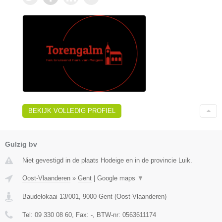
BEKIJK VOLLEDIG PROFIEL
Gulzig bv
Niet gevestigd in de plaats Hodeige en in de provincie Luik.
Oost-Vlaanderen
»
Gent
|
Google maps
▼
Baudelokaai 13/001
,
9000
Gent
(
Oost-Vlaanderen
)
Tel:
09 330 08 60
, Fax:
-
, BTW-nr:
0563611174