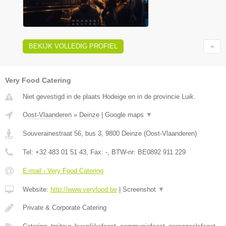
BEKIJK VOLLEDIG PROFIEL
Very Food Catering
Niet gevestigd in de plaats Hodeige en in de provincie Luik.
Oost-Vlaanderen
»
Deinze
|
Google maps
▼
Souverainestraat 56, bus 3
,
9800
Deinze
(
Oost-Vlaanderen
)
Tel:
+32 483 01 51 43
, Fax:
-
, BTW-nr:
BE0892 911 229
E-mail › Very Food Catering
Website:
http://www.veryfood.be
|
Screenshot
▼
Private & Corporate Catering