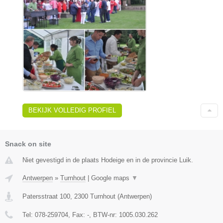
BEKIJK VOLLEDIG PROFIEL
Snack on site
Niet gevestigd in de plaats Hodeige en in de provincie Luik.
Antwerpen
»
Turnhout
|
Google maps
▼
Patersstraat 100
,
2300
Turnhout
(
Antwerpen
)
Tel:
078-259704
, Fax:
-
, BTW-nr:
1005.030.262