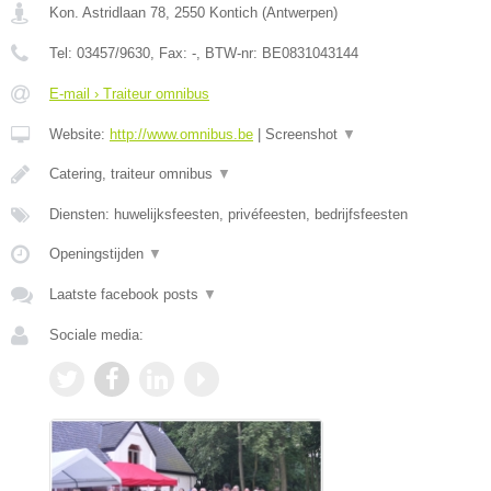
Kon. Astridlaan 78
,
2550
Kontich
(
Antwerpen
)
Tel:
03457/9630
, Fax:
-
, BTW-nr:
BE0831043144
E-mail › Traiteur omnibus
Website:
http://www.omnibus.be
|
Screenshot
▼
Catering, traiteur omnibus
▼
Diensten: huwelijksfeesten, privéfeesten, bedrijfsfeesten
Openingstijden
▼
Laatste facebook posts
▼
Sociale media: