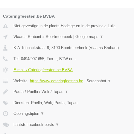
Cateringfeesten.be BVBA
Niet gevestigd in de plaats Hodeige en in de provincie Luik.
Vlaams-Brabant
»
Boortmeerbeek
|
Google maps
▼
K.A.Tobbackstraat 9
,
3190
Boortmeerbeek
(
Vlaams-Brabant
)
Tel:
0494/907.655
, Fax:
-
, BTW-nr:
-
E-mail › Cateringfeesten.be BVBA
Website:
https://www.cateringfeesten.be
|
Screenshot
▼
Pasta / Paella / Wok / Tapas
▼
Diensten: Paella, Wok, Pasta, Tapas
Openingstijden
▼
Laatste facebook posts
▼