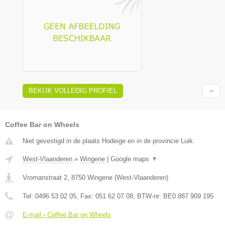
BEKIJK VOLLEDIG PROFIEL
Coffee Bar on Wheels
Niet gevestigd in de plaats Hodeige en in de provincie Luik.
West-Vlaanderen
»
Wingene
|
Google maps
▼
Vromanstraat 2
,
8750
Wingene
(
West-Vlaanderen
)
Tel:
0496 53 02 05
, Fax:
051 62 07 08
, BTW-nr:
BE0 887 909 195
E-mail › Coffee Bar on Wheels