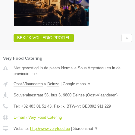
BEKIJK VOLLEDIG PROFIEL
Very Food Catering
Niet gevestigd in de plaats Hermalle Sous Argenteau en in de
provincie Luik.
Oost-Vlaanderen
»
Deinze
|
Google maps
▼
Souverainestraat 56, bus 3
,
9800
Deinze
(
Oost-Vlaanderen
)
Tel:
+32 483 01 51 43
, Fax:
-
, BTW-nr:
BE0892 911 229
E-mail › Very Food Catering
Website:
http://www.veryfood.be
|
Screenshot
▼