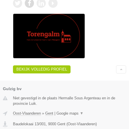
BEKIJK VOLLEDIG PROFIEL
Gulzig bv
Niet gevestigd in de plaats Hermalle Sous Argenteau en in de
provincie Luik.
Oost-Vlaanderen
»
Gent
|
Google maps
▼
Baudelokaai 13/001
,
9000
Gent
(
Oost-Vlaanderen
)