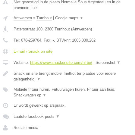
Niet gevestigd in de plaats Hermalle Sous Argenteau en in de
provincie Luik.
Antwerpen
»
Turnhout
|
Google maps
▼
Patersstraat 100
,
2300
Turnhout
(
Antwerpen
)
Tel:
078-259704
, Fax:
-
, BTW-nr:
1005.030.262
E-mail › Snack on site
Website:
https://www.snackonsite.com/nl-be/
|
Screenshot
▼
Snack on site brengt mobiel frietkot ter plaatse voor iedere
gelegenheid.
▼
Mobiele frituur huren, Frituurwagen huren, Frituur aan huis,
Snackwagen op
▼
Er wordt gewerkt op afspraak.
Laatste facebook posts
▼
Sociale media: