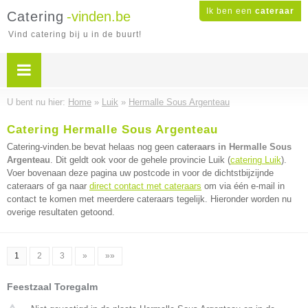
Ik ben een
cateraar
Catering
-vinden.be
Vind catering bij u in de buurt!
U bent nu hier:
Home
»
Luik
»
Hermalle Sous Argenteau
Catering Hermalle Sous Argenteau
Catering-vinden.be bevat helaas nog geen
cateraars in Hermalle Sous
Argenteau
. Dit geldt ook voor de gehele provincie Luik (
catering Luik
).
Voer bovenaan deze pagina uw postcode in voor de dichtstbijzijnde
cateraars of ga naar
direct contact met cateraars
om via één e-mail in
contact te komen met meerdere cateraars tegelijk. Hieronder worden nu
overige resultaten getoond.
1
2
3
»
»»
Feestzaal Toregalm