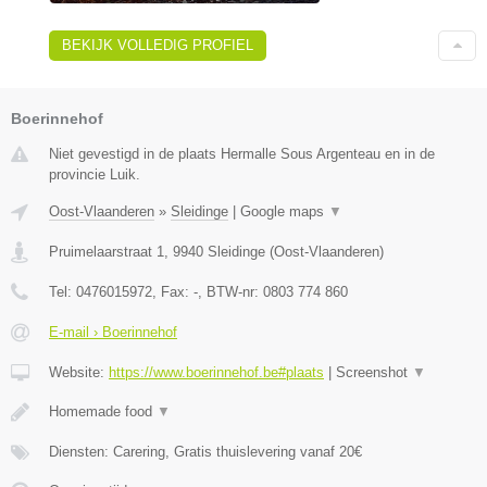
BEKIJK VOLLEDIG PROFIEL
Boerinnehof
Niet gevestigd in de plaats Hermalle Sous Argenteau en in de
provincie Luik.
Oost-Vlaanderen
»
Sleidinge
|
Google maps
▼
Pruimelaarstraat 1
,
9940
Sleidinge
(
Oost-Vlaanderen
)
Tel:
0476015972
, Fax:
-
, BTW-nr:
0803 774 860
E-mail › Boerinnehof
Website:
https://www.boerinnehof.be#plaats
|
Screenshot
▼
Homemade food
▼
Diensten: Carering, Gratis thuislevering vanaf 20€