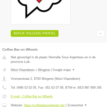
BEKIJK VOLLEDIG PROFIEL
Coffee Bar on Wheels
Niet gevestigd in de plaats Hermalle Sous Argenteau en in de
provincie Luik.
West-Vlaanderen
»
Wingene
|
Google maps
▼
Vromanstraat 2
,
8750
Wingene
(
West-Vlaanderen
)
Tel:
0496 53 02 05
, Fax:
051 62 07 08
, BTW-nr:
BE0 887 909 195
E-mail › Coffee Bar on Wheels
Website:
https://coffeebaronwheels.be/
|
Screenshot
▼