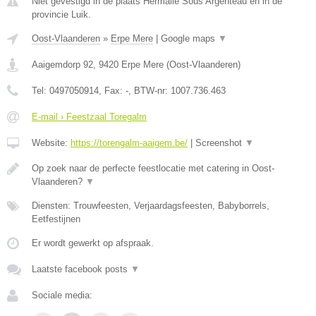
Niet gevestigd in de plaats Hermalle Sous Argenteau en in de
provincie Luik.
Oost-Vlaanderen
»
Erpe Mere
|
Google maps
▼
Aaigemdorp 92
,
9420
Erpe Mere
(
Oost-Vlaanderen
)
Tel:
0497050914
, Fax:
-
, BTW-nr:
1007.736.463
E-mail › Feestzaal Toregalm
Website:
https://torengalm-aaigem.be/
|
Screenshot
▼
Op zoek naar de perfecte feestlocatie met catering in Oost-
Vlaanderen?
▼
Diensten: Trouwfeesten, Verjaardagsfeesten, Babyborrels,
Eetfestijnen
Er wordt gewerkt op afspraak.
Laatste facebook posts
▼
Sociale media: