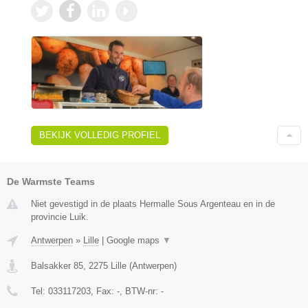
BEKIJK VOLLEDIG PROFIEL
De Warmste Teams
Niet gevestigd in de plaats Hermalle Sous Argenteau en in de
provincie Luik.
Antwerpen
»
Lille
|
Google maps
▼
Balsakker 85
,
2275
Lille
(
Antwerpen
)
Tel:
033117203
, Fax:
-
, BTW-nr:
-