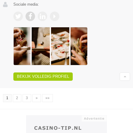
Sociale media:
BEKIJK VOLLEDIG PROFIEL
1
2
3
»
»»