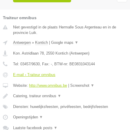
Traiteur omnibus
Niet gevestigd in de plaats Hermalle Sous Argenteau en in de
provincie Luik.
Antwerpen
»
Kontich
|
Google maps
▼
Kon. Astridlaan 78
,
2550
Kontich
(
Antwerpen
)
Tel:
03457/9630
, Fax:
-
, BTW-nr:
BE0831043144
E-mail › Traiteur omnibus
Website:
http://www.omnibus.be
|
Screenshot
▼
Catering, traiteur omnibus
▼
Diensten: huwelijksfeesten, privéfeesten, bedrijfsfeesten
Openingstijden
▼
Laatste facebook posts
▼