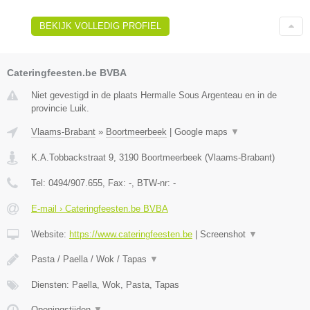
BEKIJK VOLLEDIG PROFIEL
Cateringfeesten.be BVBA
Niet gevestigd in de plaats Hermalle Sous Argenteau en in de
provincie Luik.
Vlaams-Brabant
»
Boortmeerbeek
|
Google maps
▼
K.A.Tobbackstraat 9
,
3190
Boortmeerbeek
(
Vlaams-Brabant
)
Tel:
0494/907.655
, Fax:
-
, BTW-nr:
-
E-mail › Cateringfeesten.be BVBA
Website:
https://www.cateringfeesten.be
|
Screenshot
▼
Pasta / Paella / Wok / Tapas
▼
Diensten: Paella, Wok, Pasta, Tapas
Openingstijden
▼