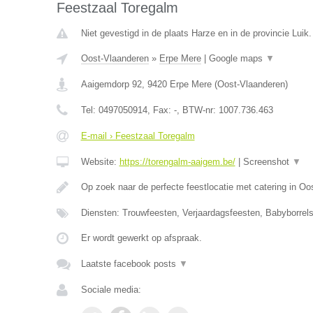
Feestzaal Toregalm
Niet gevestigd in de plaats Harze en in de provincie Luik.
Oost-Vlaanderen
»
Erpe Mere
|
Google maps
▼
Aaigemdorp 92
,
9420
Erpe Mere
(
Oost-Vlaanderen
)
Tel:
0497050914
, Fax:
-
, BTW-nr:
1007.736.463
E-mail › Feestzaal Toregalm
Website:
https://torengalm-aaigem.be/
|
Screenshot
▼
Op zoek naar de perfecte feestlocatie met catering in O
Diensten: Trouwfeesten, Verjaardagsfeesten, Babyborrels
Er wordt gewerkt op afspraak.
Laatste facebook posts
▼
Sociale media: