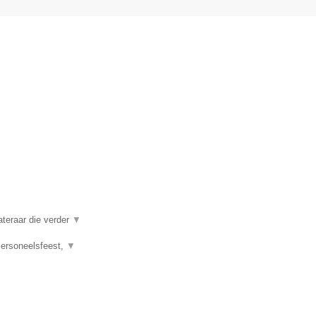
ateraar die verder
▼
 Personeelsfeest,
▼