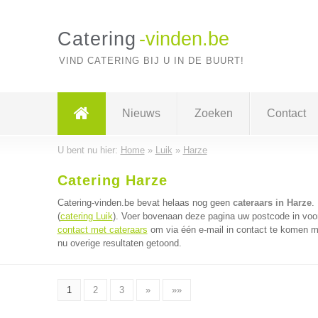
Catering
-vinden.be
VIND CATERING BIJ U IN DE BUURT!
Nieuws
Zoeken
Contact
U bent nu hier:
Home
»
Luik
»
Harze
Catering Harze
Catering-vinden.be bevat helaas nog geen
cateraars in Harze
.
(
catering Luik
). Voer bovenaan deze pagina uw postcode in voor 
contact met cateraars
om via één e-mail in contact te komen me
nu overige resultaten getoond.
1
2
3
»
»»