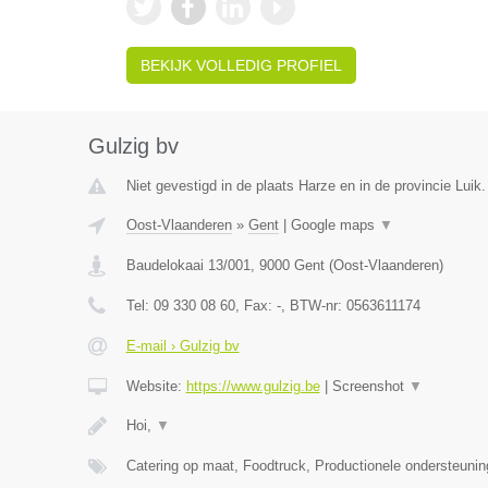
BEKIJK VOLLEDIG PROFIEL
Gulzig bv
Niet gevestigd in de plaats Harze en in de provincie Luik.
Oost-Vlaanderen
»
Gent
|
Google maps
▼
Baudelokaai 13/001
,
9000
Gent
(
Oost-Vlaanderen
)
Tel:
09 330 08 60
, Fax:
-
, BTW-nr:
0563611174
E-mail › Gulzig bv
Website:
https://www.gulzig.be
|
Screenshot
▼
Hoi,
▼
Catering op maat, Foodtruck, Productionele ondersteuni