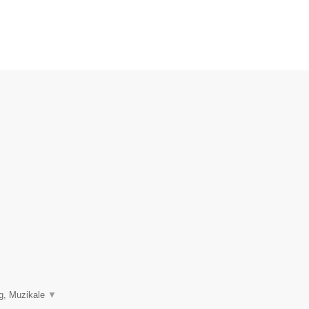
ng, Muzikale
▼