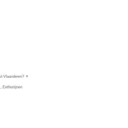
ost-Vlaanderen?
▼
, Eetfestijnen