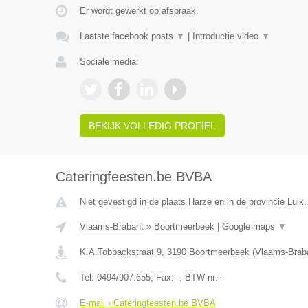
Er wordt gewerkt op afspraak.
Laatste facebook posts
▼
|
Introductie video
▼
Sociale media:
BEKIJK VOLLEDIG PROFIEL
Cateringfeesten.be BVBA
Niet gevestigd in de plaats Harze en in de provincie Luik.
Vlaams-Brabant
»
Boortmeerbeek
|
Google maps
▼
K.A.Tobbackstraat 9
,
3190
Boortmeerbeek
(
Vlaams-Brab
Tel:
0494/907.655
, Fax:
-
, BTW-nr:
-
E-mail › Cateringfeesten.be BVBA