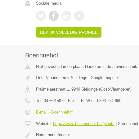
Sociale media:
BEKIJK VOLLEDIG PROFIEL
Boerinnehof
Niet gevestigd in de plaats Harze en in de provincie Luik.
Oost-Vlaanderen
»
Sleidinge
|
Google maps
▼
Pruimelaarstraat 1
,
9940
Sleidinge
(
Oost-Vlaanderen
)
Tel:
0476015972
, Fax:
-
, BTW-nr:
0803 774 860
E-mail › Boerinnehof
Website:
https://www.boerinnehof.be#plaats
|
Screensho
Homemade food
▼