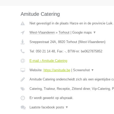
Amitude Catering
Niet gevestigd in de plaats Harze en in de provincie Luik.
West-Vlaanderen
»
Torhout
|
Google maps
▼
Sneppestraat 24A
,
8820
Torhout
(
West-Vlaanderen
)
Tel:
050 21 14 48
, Fax:
-
, BTW-nr:
be0627875852
E-mail › Amitude Catering
Website:
https://amitude.be
|
Screenshot
▼
Amitude Catering onderscheidt zich als een eigentijdse c
Catering, Traiteur, Receptie, Zittend diner, Vip-Catering,
Er wordt gewerkt op afspraak.
Laatste facebook posts
▼