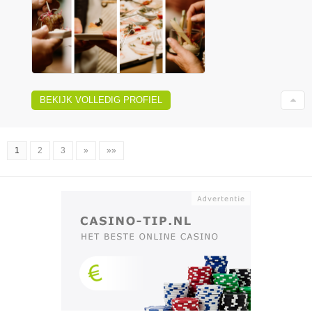
BEKIJK VOLLEDIG PROFIEL
1
2
3
»
»»