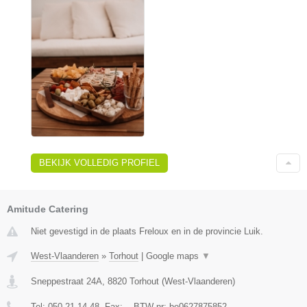
BEKIJK VOLLEDIG PROFIEL
Amitude Catering
Niet gevestigd in de plaats Freloux en in de provincie Luik.
West-Vlaanderen
»
Torhout
|
Google maps
▼
Sneppestraat 24A
,
8820
Torhout
(
West-Vlaanderen
)
Tel:
050 21 14 48
, Fax:
-
, BTW-nr:
be0627875852