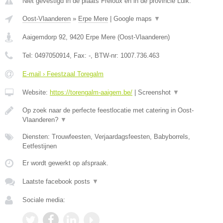
Niet gevestigd in de plaats Freloux en in de provincie Luik.
Oost-Vlaanderen
»
Erpe Mere
|
Google maps
▼
Aaigemdorp 92
,
9420
Erpe Mere
(
Oost-Vlaanderen
)
Tel:
0497050914
, Fax:
-
, BTW-nr:
1007.736.463
E-mail › Feestzaal Toregalm
Website:
https://torengalm-aaigem.be/
|
Screenshot
▼
Op zoek naar de perfecte feestlocatie met catering in Oost-
Vlaanderen?
▼
Diensten: Trouwfeesten, Verjaardagsfeesten, Babyborrels,
Eetfestijnen
Er wordt gewerkt op afspraak.
Laatste facebook posts
▼
Sociale media: