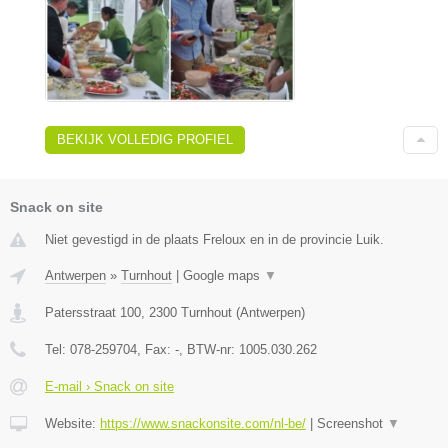
BEKIJK VOLLEDIG PROFIEL
Snack on site
Niet gevestigd in de plaats Freloux en in de provincie Luik.
Antwerpen
»
Turnhout
|
Google maps
▼
Patersstraat 100
,
2300
Turnhout
(
Antwerpen
)
Tel:
078-259704
, Fax:
-
, BTW-nr:
1005.030.262
E-mail › Snack on site
Website:
https://www.snackonsite.com/nl-be/
|
Screenshot
▼