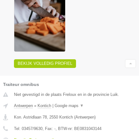
BEKIJK VOLLEDIG PROFIEL
Traiteur omnibus
Niet gevestigd in de plaats Freloux en in de provincie Luik.
Antwerpen
»
Kontich
|
Google maps
▼
Kon. Astridlaan 78
,
2550
Kontich
(
Antwerpen
)
Tel:
03457/9630
, Fax:
-
, BTW-nr:
BE0831043144