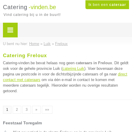
Ik ben een
cateraar
Catering
-vinden.be
Vind catering bij u in de buurt!
U bent nu hier:
Home
»
Luik
»
Freloux
Catering Freloux
Catering-vinden.be bevat helaas nog geen
cateraars in Freloux
. Dit geldt
ook voor de gehele provincie Luik (
catering Luik
). Voer bovenaan deze
pagina uw postcode in voor de dichtstbijzijnde cateraars of ga naar
direct
contact met cateraars
om via één e-mail in contact te komen met
meerdere cateraars tegelijk. Hieronder worden nu overige resultaten
getoond.
1
2
3
»
»»
Feestzaal Toregalm