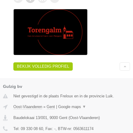
BEKIJK VOLLEDIG PROFIEL
Gulzig bv
Niet gevestigd in de plaats Freloux en in de provincie Luik.
Oost-Vlaanderen
»
Gent
|
Google maps
▼
Baudelokaai 13/001
,
9000
Gent
(
Oost-Vlaanderen
)
Tel:
09 330 08 60
, Fax:
-
, BTW-nr:
0563611174