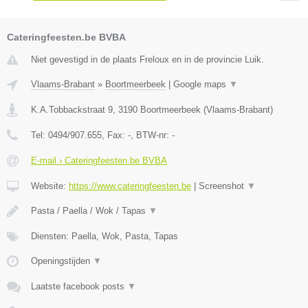
Cateringfeesten.be BVBA
Niet gevestigd in de plaats Freloux en in de provincie Luik.
Vlaams-Brabant
»
Boortmeerbeek
|
Google maps
▼
K.A.Tobbackstraat 9
,
3190
Boortmeerbeek
(
Vlaams-Brabant
)
Tel:
0494/907.655
, Fax:
-
, BTW-nr:
-
E-mail › Cateringfeesten.be BVBA
Website:
https://www.cateringfeesten.be
|
Screenshot
▼
Pasta / Paella / Wok / Tapas
▼
Diensten: Paella, Wok, Pasta, Tapas
Openingstijden
▼
Laatste facebook posts
▼