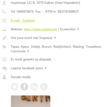
Vaartstraat 121 B
,
9270
Kalken
(
Oost-Vlaanderen
)
Tel:
0489979474
, Fax:
-
, BTW-nr:
BE0747468637
E-mail › Surpresa
Website:
https://www.surpresa.be
|
Screenshot
▼
Vier jouw event met Surpresa!
▼
Tapas, Apero, Ontbijt, Brunch, Bedrijfsfeest, Meeting, Trouwfeest,
Communie
▼
Er wordt gewerkt op afspraak.
Laatste facebook posts
▼
Sociale media: