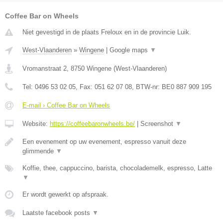
Coffee Bar on Wheels
Niet gevestigd in de plaats Freloux en in de provincie Luik.
West-Vlaanderen
»
Wingene
|
Google maps
▼
Vromanstraat 2
,
8750
Wingene
(
West-Vlaanderen
)
Tel:
0496 53 02 05
, Fax:
051 62 07 08
, BTW-nr:
BE0 887 909 195
E-mail › Coffee Bar on Wheels
Website:
https://coffeebaronwheels.be/
|
Screenshot
▼
Een evenement op uw evenement, espresso vanuit deze
glimmende
▼
Koffie, thee, cappuccino, barista, chocolademelk, espresso, Latte
▼
Er wordt gewerkt op afspraak.
Laatste facebook posts
▼