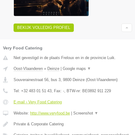
BEKIJK VOLLEDIG PROFIEL
Very Food Catering
Niet gevestigd in de plaats Freloux en in de provincie Luik.
Oost-Vlaanderen
»
Deinze
|
Google maps
▼
Souverainestraat 56, bus 3
,
9800
Deinze
(
Oost-Vlaanderen
)
Tel:
+32 483 01 51 43
, Fax:
-
, BTW-nr:
BE0892 911 229
E-mail › Very Food Catering
Website:
http://www.veryfood.be
|
Screenshot
▼
Private & Corporate Catering