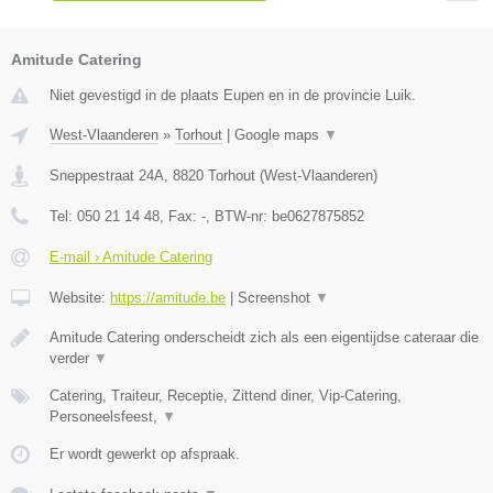
Amitude Catering
Niet gevestigd in de plaats Eupen en in de provincie Luik.
West-Vlaanderen
»
Torhout
|
Google maps
▼
Sneppestraat 24A
,
8820
Torhout
(
West-Vlaanderen
)
Tel:
050 21 14 48
, Fax:
-
, BTW-nr:
be0627875852
E-mail › Amitude Catering
Website:
https://amitude.be
|
Screenshot
▼
Amitude Catering onderscheidt zich als een eigentijdse cateraar die
verder
▼
Catering, Traiteur, Receptie, Zittend diner, Vip-Catering,
Personeelsfeest,
▼
Er wordt gewerkt op afspraak.