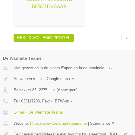
BEKIJK VOLLEDIG PROFIEL
De Warmste Teams
Niet gevestigd in de plaats Eupen en in de provincie Luik.
Antwerpen
»
Lille
|
Google maps
▼
Balsakker 85
,
2275
Lille
(
Antwerpen
)
Tel:
033117203
, Fax:
-
, BTW-nr:
-
E-mail › De Warmste Teams
Website:
https://www.dewarmsteteams.be
|
Screenshot
▼
Een casual bedrijfsfeestje met foodtrucks, streetfood, BBQ, ... of