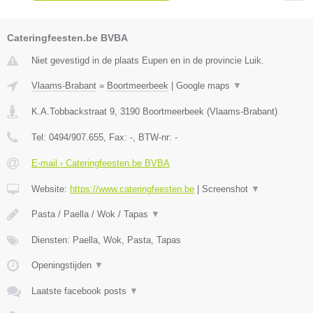
Cateringfeesten.be BVBA
Niet gevestigd in de plaats Eupen en in de provincie Luik.
Vlaams-Brabant
»
Boortmeerbeek
|
Google maps
▼
K.A.Tobbackstraat 9
,
3190
Boortmeerbeek
(
Vlaams-Brabant
)
Tel:
0494/907.655
, Fax:
-
, BTW-nr:
-
E-mail › Cateringfeesten.be BVBA
Website:
https://www.cateringfeesten.be
|
Screenshot
▼
Pasta / Paella / Wok / Tapas
▼
Diensten: Paella, Wok, Pasta, Tapas
Openingstijden
▼
Laatste facebook posts
▼