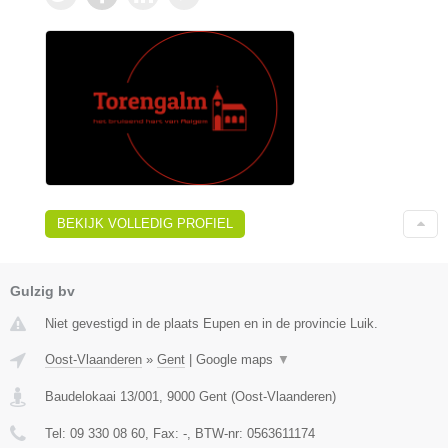
BEKIJK VOLLEDIG PROFIEL
Gulzig bv
Niet gevestigd in de plaats Eupen en in de provincie Luik.
Oost-Vlaanderen
»
Gent
|
Google maps
▼
Baudelokaai 13/001
,
9000
Gent
(
Oost-Vlaanderen
)
Tel:
09 330 08 60
, Fax:
-
, BTW-nr:
0563611174