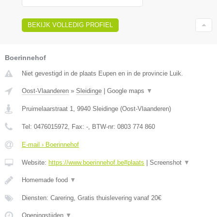
BEKIJK VOLLEDIG PROFIEL
Boerinnehof
Niet gevestigd in de plaats Eupen en in de provincie Luik.
Oost-Vlaanderen
»
Sleidinge
|
Google maps
▼
Pruimelaarstraat 1
,
9940
Sleidinge
(
Oost-Vlaanderen
)
Tel:
0476015972
, Fax:
-
, BTW-nr:
0803 774 860
E-mail › Boerinnehof
Website:
https://www.boerinnehof.be#plaats
|
Screenshot
▼
Homemade food
▼
Diensten: Carering, Gratis thuislevering vanaf 20€
Openingstijden
▼