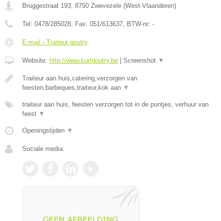
Bruggestraat 193
,
8750
Zwevezele
(
West-Vlaanderen
)
Tel:
0478/285028
, Fax:
051/613637
, BTW-nr:
-
E-mail › Traiteur goutry
Website:
http://www.kurtgoutry.be
|
Screenshot
▼
Traiteur aan huis,catering,verzorgen van
feesten,barbeques,traiteur,kok aan
▼
traiteur aan huis, feesten verzorgen tot in de puntjes, verhuur van
feest
▼
Openingstijden
▼
Sociale media: