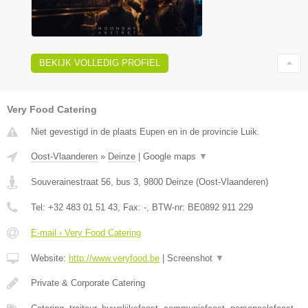
BEKIJK VOLLEDIG PROFIEL
Very Food Catering
Niet gevestigd in de plaats Eupen en in de provincie Luik.
Oost-Vlaanderen
»
Deinze
|
Google maps
▼
Souverainestraat 56, bus 3
,
9800
Deinze
(
Oost-Vlaanderen
)
Tel:
+32 483 01 51 43
, Fax:
-
, BTW-nr:
BE0892 911 229
E-mail › Very Food Catering
Website:
http://www.veryfood.be
|
Screenshot
▼
Private & Corporate Catering