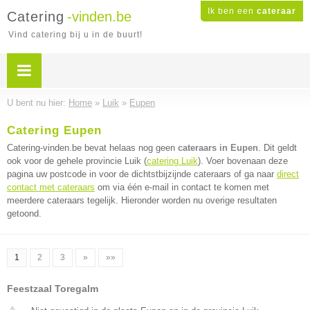
Ik ben een
cateraar
Catering
-vinden.be
Vind catering bij u in de buurt!
U bent nu hier:
Home
»
Luik
»
Eupen
Catering Eupen
Catering-vinden.be bevat helaas nog geen
cateraars in Eupen
. Dit geldt
ook voor de gehele provincie Luik (
catering Luik
). Voer bovenaan deze
pagina uw postcode in voor de dichtstbijzijnde cateraars of ga naar
direct
contact met cateraars
om via één e-mail in contact te komen met
meerdere cateraars tegelijk. Hieronder worden nu overige resultaten
getoond.
1
2
3
»
»»
Feestzaal Toregalm