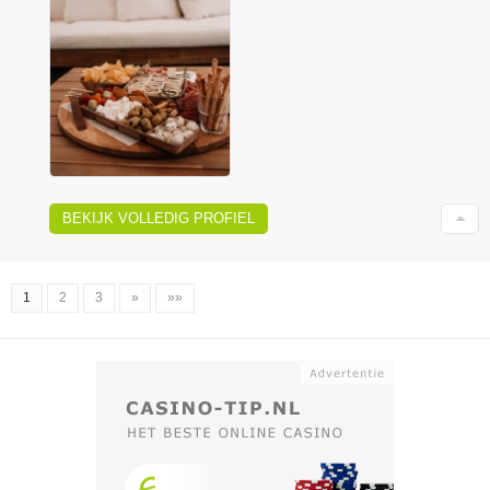
BEKIJK VOLLEDIG PROFIEL
1
2
3
»
»»