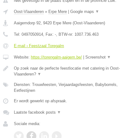
Niet gevestigd in de plaats Eupen en in de provincie Luik.
Oost-Vlaanderen
»
Erpe Mere
|
Google maps
▼
Aaigemdorp 92
,
9420
Erpe Mere
(
Oost-Vlaanderen
)
Tel:
0497050914
, Fax:
-
, BTW-nr:
1007.736.463
E-mail › Feestzaal Toregalm
Website:
https://torengalm-aaigem.be/
|
Screenshot
▼
Op zoek naar de perfecte feestlocatie met catering in Oost-
Vlaanderen?
▼
Diensten: Trouwfeesten, Verjaardagsfeesten, Babyborrels,
Eetfestijnen
Er wordt gewerkt op afspraak.
Laatste facebook posts
▼
Sociale media: