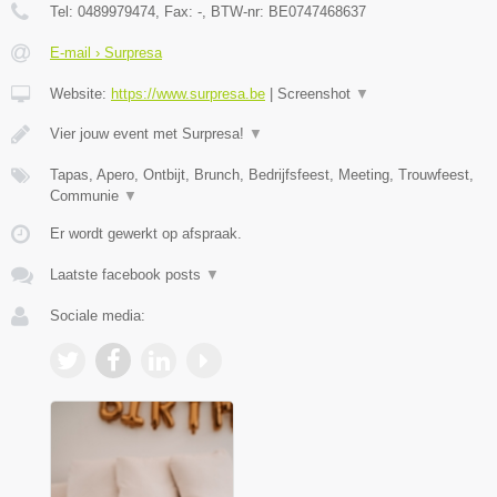
Tel:
0489979474
, Fax:
-
, BTW-nr:
BE0747468637
E-mail › Surpresa
Website:
https://www.surpresa.be
|
Screenshot
▼
Vier jouw event met Surpresa!
▼
Tapas, Apero, Ontbijt, Brunch, Bedrijfsfeest, Meeting, Trouwfeest,
Communie
▼
Er wordt gewerkt op afspraak.
Laatste facebook posts
▼
Sociale media: