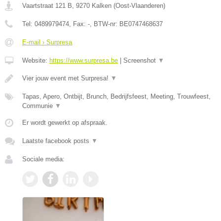
Vaartstraat 121 B
,
9270
Kalken
(
Oost-Vlaanderen
)
Tel:
0489979474
, Fax:
-
, BTW-nr:
BE0747468637
E-mail › Surpresa
Website:
https://www.surpresa.be
|
Screenshot
▼
Vier jouw event met Surpresa!
▼
Tapas, Apero, Ontbijt, Brunch, Bedrijfsfeest, Meeting, Trouwfeest,
Communie
▼
Er wordt gewerkt op afspraak.
Laatste facebook posts
▼
Sociale media: