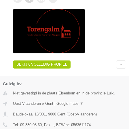
BEKIJK VOLLEDIG PROFIEL
Gulzig bv
Niet gevestigd in de plaats Elsenborn en in de provincie Luik.
Oost-Vlaanderen
»
Gent
|
Google maps
▼
Baudelokaai 13/001
,
9000
Gent
(
Oost-Vlaanderen
)
Tel:
09 330 08 60
, Fax:
-
, BTW-nr:
0563611174