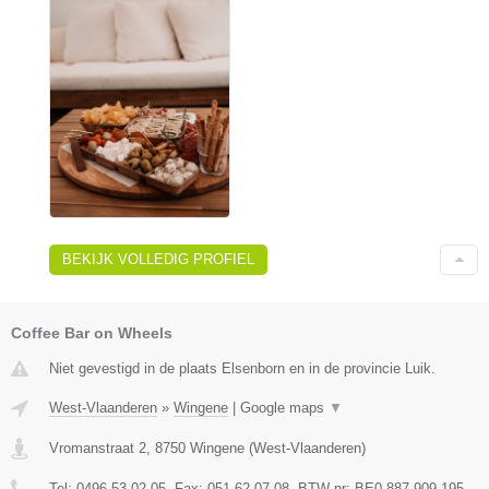
BEKIJK VOLLEDIG PROFIEL
Coffee Bar on Wheels
Niet gevestigd in de plaats Elsenborn en in de provincie Luik.
West-Vlaanderen
»
Wingene
|
Google maps
▼
Vromanstraat 2
,
8750
Wingene
(
West-Vlaanderen
)
Tel:
0496 53 02 05
, Fax:
051 62 07 08
, BTW-nr:
BE0 887 909 195