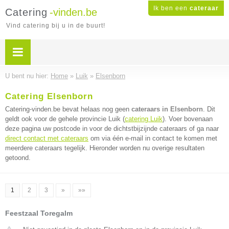
Ik ben een
cateraar
Catering
-vinden.be
Vind catering bij u in de buurt!
U bent nu hier:
Home
»
Luik
»
Elsenborn
Catering Elsenborn
Catering-vinden.be bevat helaas nog geen
cateraars in Elsenborn
. Dit
geldt ook voor de gehele provincie Luik (
catering Luik
). Voer bovenaan
deze pagina uw postcode in voor de dichtstbijzijnde cateraars of ga naar
direct contact met cateraars
om via één e-mail in contact te komen met
meerdere cateraars tegelijk. Hieronder worden nu overige resultaten
getoond.
1
2
3
»
»»
Feestzaal Toregalm