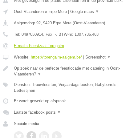
Niet gevestigd in de plaats Elsenborn en in de provincie Luik.
Oost-Vlaanderen
»
Erpe Mere
|
Google maps
▼
Aaigemdorp 92
,
9420
Erpe Mere
(
Oost-Vlaanderen
)
Tel:
0497050914
, Fax:
-
, BTW-nr:
1007.736.463
E-mail › Feestzaal Toregalm
Website:
https://torengalm-aaigem.be/
|
Screenshot
▼
Op zoek naar de perfecte feestlocatie met catering in Oost-
Vlaanderen?
▼
Diensten: Trouwfeesten, Verjaardagsfeesten, Babyborrels,
Eetfestijnen
Er wordt gewerkt op afspraak.
Laatste facebook posts
▼
Sociale media: