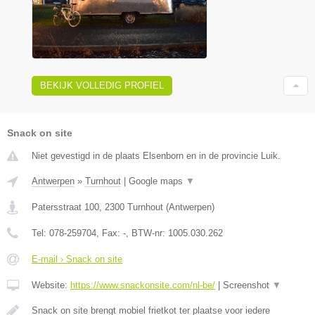
BEKIJK VOLLEDIG PROFIEL
Snack on site
Niet gevestigd in de plaats Elsenborn en in de provincie Luik.
Antwerpen
»
Turnhout
|
Google maps
▼
Patersstraat 100
,
2300
Turnhout
(
Antwerpen
)
Tel:
078-259704
, Fax:
-
, BTW-nr:
1005.030.262
E-mail › Snack on site
Website:
https://www.snackonsite.com/nl-be/
|
Screenshot
▼
Snack on site brengt mobiel frietkot ter plaatse voor iedere