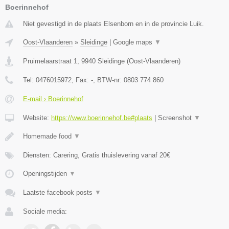
Boerinnehof
Niet gevestigd in de plaats Elsenborn en in de provincie Luik.
Oost-Vlaanderen
»
Sleidinge
|
Google maps
▼
Pruimelaarstraat 1
,
9940
Sleidinge
(
Oost-Vlaanderen
)
Tel:
0476015972
, Fax:
-
, BTW-nr:
0803 774 860
E-mail › Boerinnehof
Website:
https://www.boerinnehof.be#plaats
|
Screenshot
▼
Homemade food
▼
Diensten: Carering, Gratis thuislevering vanaf 20€
Openingstijden
▼
Laatste facebook posts
▼
Sociale media: