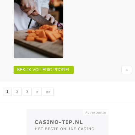
BEKIJK VOLLEDIG PROFIEL
1
2
3
»
»»