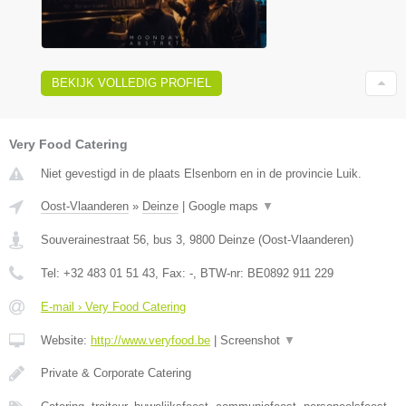
BEKIJK VOLLEDIG PROFIEL
Very Food Catering
Niet gevestigd in de plaats Elsenborn en in de provincie Luik.
Oost-Vlaanderen
»
Deinze
|
Google maps
▼
Souverainestraat 56, bus 3
,
9800
Deinze
(
Oost-Vlaanderen
)
Tel:
+32 483 01 51 43
, Fax:
-
, BTW-nr:
BE0892 911 229
E-mail › Very Food Catering
Website:
http://www.veryfood.be
|
Screenshot
▼
Private & Corporate Catering