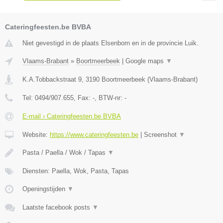
Cateringfeesten.be BVBA
Niet gevestigd in de plaats Elsenborn en in de provincie Luik.
Vlaams-Brabant
»
Boortmeerbeek
|
Google maps
▼
K.A.Tobbackstraat 9
,
3190
Boortmeerbeek
(
Vlaams-Brabant
)
Tel:
0494/907.655
, Fax:
-
, BTW-nr:
-
E-mail › Cateringfeesten.be BVBA
Website:
https://www.cateringfeesten.be
|
Screenshot
▼
Pasta / Paella / Wok / Tapas
▼
Diensten: Paella, Wok, Pasta, Tapas
Openingstijden
▼
Laatste facebook posts
▼