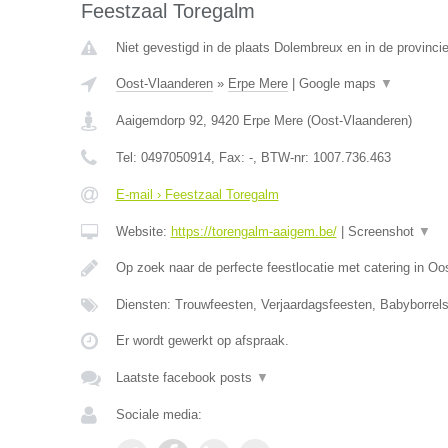
Feestzaal Toregalm
Niet gevestigd in de plaats Dolembreux en in de provincie
Oost-Vlaanderen
»
Erpe Mere
|
Google maps
▼
Aaigemdorp 92
,
9420
Erpe Mere
(
Oost-Vlaanderen
)
Tel:
0497050914
, Fax:
-
, BTW-nr:
1007.736.463
E-mail › Feestzaal Toregalm
Website:
https://torengalm-aaigem.be/
|
Screenshot
▼
Op zoek naar de perfecte feestlocatie met catering in O
Diensten: Trouwfeesten, Verjaardagsfeesten, Babyborrels
Er wordt gewerkt op afspraak.
Laatste facebook posts
▼
Sociale media: