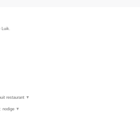
 Luik.
uit restaurant
▼
g: nodige
▼