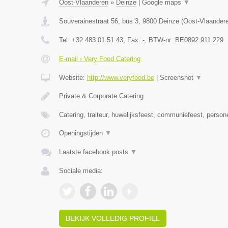
Oost-Vlaanderen
»
Deinze
|
Google maps
▼
Souverainestraat 56, bus 3
,
9800
Deinze
(
Oost-Vlaander
Tel:
+32 483 01 51 43
, Fax:
-
, BTW-nr:
BE0892 911 229
E-mail › Very Food Catering
Website:
http://www.veryfood.be
|
Screenshot
▼
Private & Corporate Catering
Catering, traiteur, huwelijksfeest, communiefeest, person
Openingstijden
▼
Laatste facebook posts
▼
Sociale media:
BEKIJK VOLLEDIG PROFIEL