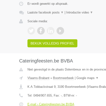
Er wordt gewerkt op afspraak.
Laatste facebook posts
▼
|
Introductie video
▼
Sociale media:
BEKIJK VOLLEDIG PROFIEL
Cateringfeesten.be BVBA
Niet gevestigd in de plaats Dolembreux en in de provincie
Vlaams-Brabant
»
Boortmeerbeek
|
Google maps
▼
K.A.Tobbackstraat 9
,
3190
Boortmeerbeek
(
Vlaams-Brab
Tel:
0494/907.655
, Fax:
-
, BTW-nr:
-
E-mail › Cateringfeesten.be BVBA