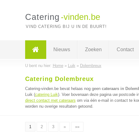
Catering
-vinden.be
VIND CATERING BIJ U IN DE BUURT!
Nieuws
Zoeken
Contact
U bent nu hier:
Home
»
Luik
»
Dolembreux
Catering Dolembreux
Catering-vinden.be bevat helaas nog geen
cateraars in Dolem
Luik (
catering Luik
). Voer bovenaan deze pagina uw postcode in 
direct contact met cateraars
om via één e-mail in contact te ko
worden nu overige resultaten getoond.
1
2
3
»
»»