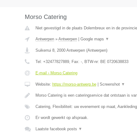
Morso Catering
Niet gevestigd in de plaats Dolembreux en in de provincie
Antwerpen
»
Antwerpen
|
Google maps
▼
Suikerrui 8
,
2000
Antwerpen
(
Antwerpen
)
Tel:
+32477827889
, Fax:
-
, BTW-nr:
BE 0720638833
E-mail › Morso Catering
Website:
https://morso-antwerp.be
|
Screenshot
▼
Morso Catering is een cateringservice dat ontstaan is van
Catering, Flexibiliteit: uw evenement op maat, Aankledin
Er wordt gewerkt op afspraak.
Laatste facebook posts
▼