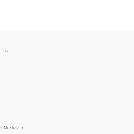
 Luik.
ng, Muzikale
▼