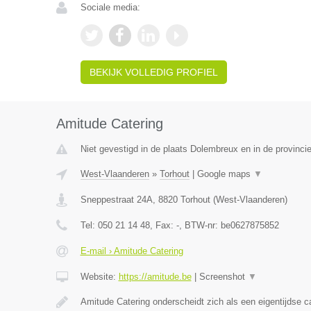
Sociale media:
BEKIJK VOLLEDIG PROFIEL
Amitude Catering
Niet gevestigd in de plaats Dolembreux en in de provincie
West-Vlaanderen
»
Torhout
|
Google maps
▼
Sneppestraat 24A
,
8820
Torhout
(
West-Vlaanderen
)
Tel:
050 21 14 48
, Fax:
-
, BTW-nr:
be0627875852
E-mail › Amitude Catering
Website:
https://amitude.be
|
Screenshot
▼
Amitude Catering onderscheidt zich als een eigentijdse c