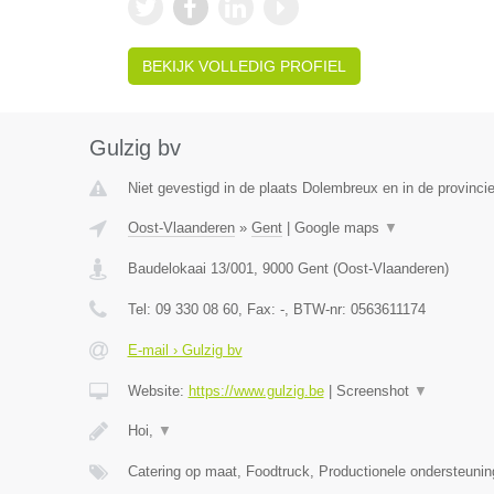
BEKIJK VOLLEDIG PROFIEL
Gulzig bv
Niet gevestigd in de plaats Dolembreux en in de provincie
Oost-Vlaanderen
»
Gent
|
Google maps
▼
Baudelokaai 13/001
,
9000
Gent
(
Oost-Vlaanderen
)
Tel:
09 330 08 60
, Fax:
-
, BTW-nr:
0563611174
E-mail › Gulzig bv
Website:
https://www.gulzig.be
|
Screenshot
▼
Hoi,
▼
Catering op maat, Foodtruck, Productionele ondersteuni