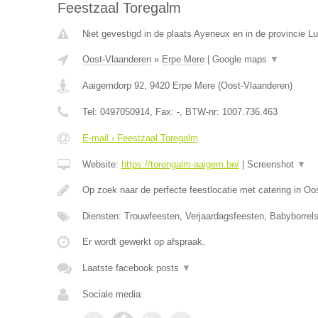
Feestzaal Toregalm
Niet gevestigd in de plaats Ayeneux en in de provincie Lu
Oost-Vlaanderen
»
Erpe Mere
|
Google maps
▼
Aaigemdorp 92
,
9420
Erpe Mere
(
Oost-Vlaanderen
)
Tel:
0497050914
, Fax:
-
, BTW-nr:
1007.736.463
E-mail › Feestzaal Toregalm
Website:
https://torengalm-aaigem.be/
|
Screenshot
▼
Op zoek naar de perfecte feestlocatie met catering in O
Diensten: Trouwfeesten, Verjaardagsfeesten, Babyborrels
Er wordt gewerkt op afspraak.
Laatste facebook posts
▼
Sociale media: