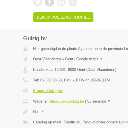
BEKIJK VOLLEDIG PROFIEL
Gulzig bv
Niet gevestigd in de plaats Ayeneux en in de provincie Lu
Oost-Vlaanderen
»
Gent
|
Google maps
▼
Baudelokaai 13/001
,
9000
Gent
(
Oost-Vlaanderen
)
Tel:
09 330 08 60
, Fax:
-
, BTW-nr:
0563611174
E-mail › Gulzig bv
Website:
https://www.gulzig.be
|
Screenshot
▼
Hoi,
▼
Catering op maat, Foodtruck, Productionele ondersteuni