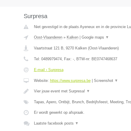
Surpresa
Niet gevestigd in de plaats Ayeneux en in de provincie Lu
Oost-Vlaanderen
»
Kalken
|
Google maps
▼
Vaartstraat 121 B
,
9270
Kalken
(
Oost-Vlaanderen
)
Tel:
0489979474
, Fax:
-
, BTW-nr:
BE0747468637
E-mail › Surpresa
Website:
https://www.surpresa.be
|
Screenshot
▼
Vier jouw event met Surpresa!
▼
Tapas, Apero, Ontbijt, Brunch, Bedrijfsfeest, Meeting, 
Er wordt gewerkt op afspraak.
Laatste facebook posts
▼