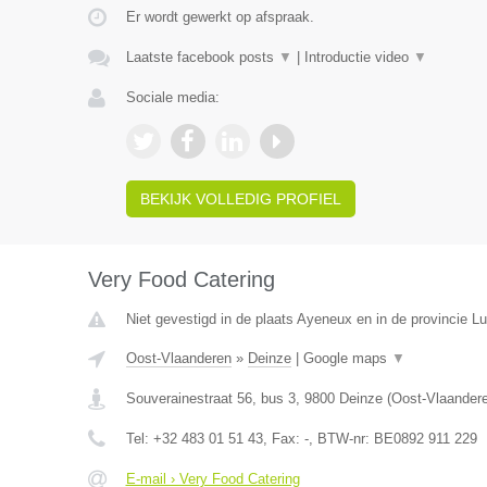
Er wordt gewerkt op afspraak.
Laatste facebook posts
▼
|
Introductie video
▼
Sociale media:
BEKIJK VOLLEDIG PROFIEL
Very Food Catering
Niet gevestigd in de plaats Ayeneux en in de provincie Lu
Oost-Vlaanderen
»
Deinze
|
Google maps
▼
Souverainestraat 56, bus 3
,
9800
Deinze
(
Oost-Vlaander
Tel:
+32 483 01 51 43
, Fax:
-
, BTW-nr:
BE0892 911 229
E-mail › Very Food Catering