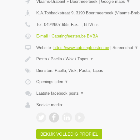
Vlaams-Brabant
»
Boortmeerbeek
|
Google maps
▼
K.A.Tobbackstraat 9
,
3190
Boortmeerbeek
(
Vlaams-Brab
Tel:
0494/907.655
, Fax:
-
, BTW-nr:
-
E-mail › Cateringfeesten.be BVBA
Website:
https://www.cateringfeesten.be
|
Screenshot
▼
Pasta / Paella / Wok / Tapas
▼
Diensten: Paella, Wok, Pasta, Tapas
Openingstijden
▼
Laatste facebook posts
▼
Sociale media:
BEKIJK VOLLEDIG PROFIEL