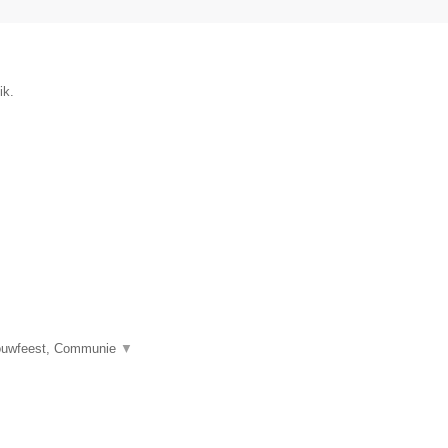
ik.
Trouwfeest, Communie
▼