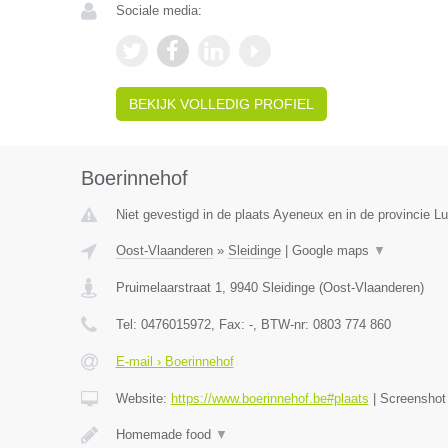
Sociale media:
BEKIJK VOLLEDIG PROFIEL
Boerinnehof
Niet gevestigd in de plaats Ayeneux en in de provincie Lu
Oost-Vlaanderen
»
Sleidinge
|
Google maps
▼
Pruimelaarstraat 1
,
9940
Sleidinge
(
Oost-Vlaanderen
)
Tel:
0476015972
, Fax:
-
, BTW-nr:
0803 774 860
E-mail › Boerinnehof
Website:
https://www.boerinnehof.be#plaats
|
Screensho
Homemade food
▼