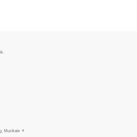
ik.
ng, Muzikale
▼