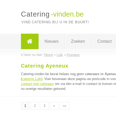
Catering
-vinden.be
VIND CATERING BIJ U IN DE BUURT!
Nieuws
Zoeken
Contact
U bent nu hier:
Home
»
Luik
»
Ayeneux
Catering Ayeneux
Catering-vinden.be bevat helaas nog geen
cateraars in Ayene
(
catering Luik
). Voer bovenaan deze pagina uw postcode in voor 
contact met cateraars
om via één e-mail in contact te komen me
nu overige resultaten getoond.
1
2
3
»
»»