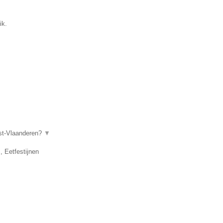
ik.
ost-Vlaanderen?
▼
, Eetfestijnen