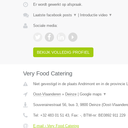
Er wordt gewerkt op afspraak.
Laatste facebook posts
▼
|
Introductie video
▼
Sociale media:
BEKIJK VOLLEDIG PROFIEL
Very Food Catering
Niet gevestigd in de plaats Andrimont en in de provincie L
Oost-Vlaanderen
»
Deinze
|
Google maps
▼
Souverainestraat 56, bus 3
,
9800
Deinze
(
Oost-Vlaander
Tel:
+32 483 01 51 43
, Fax:
-
, BTW-nr:
BE0892 911 229
E-mail › Very Food Catering