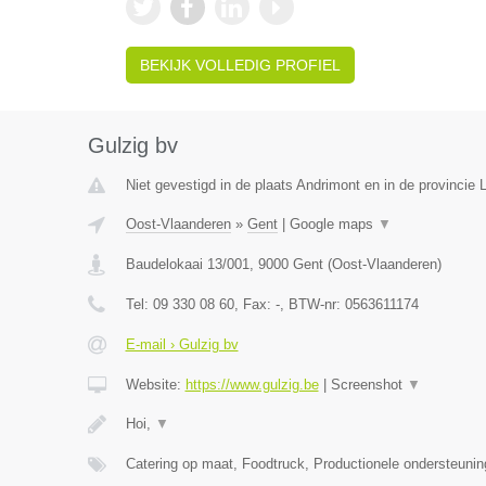
BEKIJK VOLLEDIG PROFIEL
Gulzig bv
Niet gevestigd in de plaats Andrimont en in de provincie L
Oost-Vlaanderen
»
Gent
|
Google maps
▼
Baudelokaai 13/001
,
9000
Gent
(
Oost-Vlaanderen
)
Tel:
09 330 08 60
, Fax:
-
, BTW-nr:
0563611174
E-mail › Gulzig bv
Website:
https://www.gulzig.be
|
Screenshot
▼
Hoi,
▼
Catering op maat, Foodtruck, Productionele ondersteuni