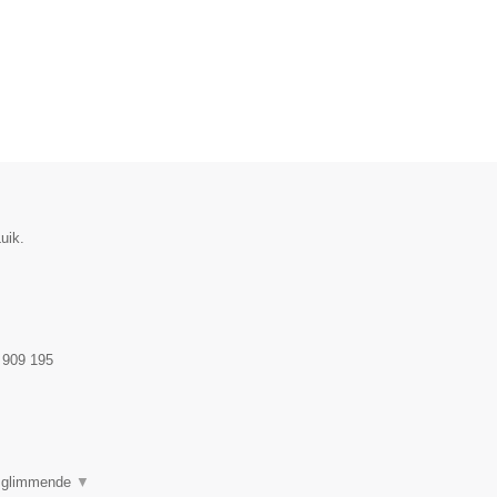
uik.
 909 195
e glimmende
▼