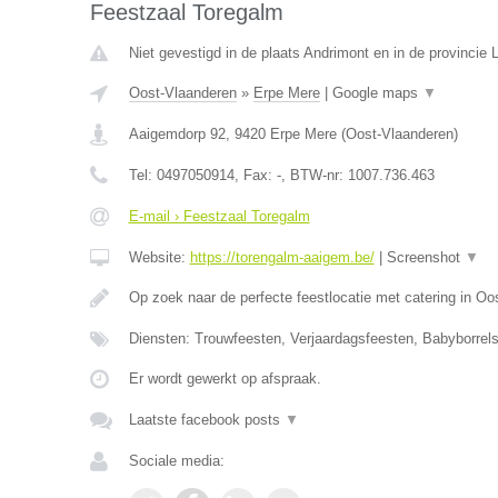
Feestzaal Toregalm
Niet gevestigd in de plaats Andrimont en in de provincie L
Oost-Vlaanderen
»
Erpe Mere
|
Google maps
▼
Aaigemdorp 92
,
9420
Erpe Mere
(
Oost-Vlaanderen
)
Tel:
0497050914
, Fax:
-
, BTW-nr:
1007.736.463
E-mail › Feestzaal Toregalm
Website:
https://torengalm-aaigem.be/
|
Screenshot
▼
Op zoek naar de perfecte feestlocatie met catering in O
Diensten: Trouwfeesten, Verjaardagsfeesten, Babyborrels
Er wordt gewerkt op afspraak.
Laatste facebook posts
▼
Sociale media: