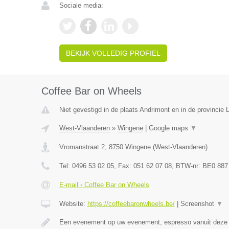
Sociale media:
BEKIJK VOLLEDIG PROFIEL
Coffee Bar on Wheels
Niet gevestigd in de plaats Andrimont en in de provincie L
West-Vlaanderen
»
Wingene
|
Google maps
▼
Vromanstraat 2
,
8750
Wingene
(
West-Vlaanderen
)
Tel:
0496 53 02 05
, Fax:
051 62 07 08
, BTW-nr:
BE0 887
E-mail › Coffee Bar on Wheels
Website:
https://coffeebaronwheels.be/
|
Screenshot
▼
Een evenement op uw evenement, espresso vanuit dez