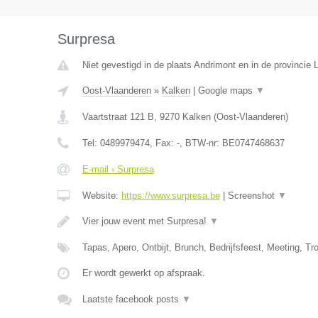
Surpresa
Niet gevestigd in de plaats Andrimont en in de provincie L
Oost-Vlaanderen
»
Kalken
|
Google maps
▼
Vaartstraat 121 B
,
9270
Kalken
(
Oost-Vlaanderen
)
Tel:
0489979474
, Fax:
-
, BTW-nr:
BE0747468637
E-mail › Surpresa
Website:
https://www.surpresa.be
|
Screenshot
▼
Vier jouw event met Surpresa!
▼
Tapas, Apero, Ontbijt, Brunch, Bedrijfsfeest, Meeting, 
Er wordt gewerkt op afspraak.
Laatste facebook posts
▼