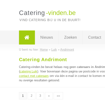
Catering
-vinden.be
VIND CATERING BIJ U IN DE BUURT!
Nieuws
Zoeken
Contact
U bent nu hier:
Home
»
Luik
»
Andrimont
Catering Andrimont
Catering-vinden.be bevat helaas nog geen
cateraars in Andri
(
catering Luik
). Voer bovenaan deze pagina uw postcode in voor 
contact met cateraars
om via één e-mail in contact te komen me
nu overige resultaten getoond.
1
2
3
»
»»