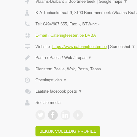
Vlaams-Brabant
»
Boortmeerbeek
|
Google maps
▼
K.A.Tobbackstraat 9
,
3190
Boortmeerbeek
(
Vlaams-Brab
Tel:
0494/907.655
, Fax:
-
, BTW-nr:
-
E-mail › Cateringfeesten.be BVBA
Website:
https://www.cateringfeesten.be
|
Screenshot
▼
Pasta / Paella / Wok / Tapas
▼
Diensten: Paella, Wok, Pasta, Tapas
Openingstijden
▼
Laatste facebook posts
▼
Sociale media:
BEKIJK VOLLEDIG PROFIEL