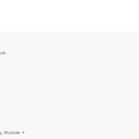
uik.
ng, Muzikale
▼