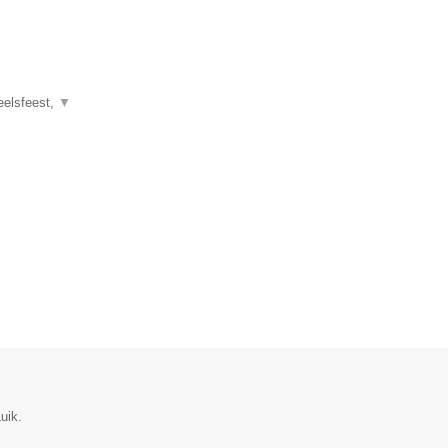
eelsfeest,
▼
uik.