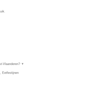
uik.
ost-Vlaanderen?
▼
, Eetfestijnen