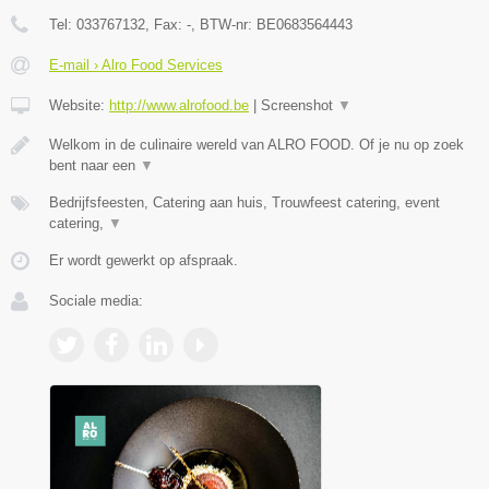
Tel:
033767132
, Fax:
-
, BTW-nr:
BE0683564443
E-mail › Alro Food Services
Website:
http://www.alrofood.be
|
Screenshot
▼
Welkom in de culinaire wereld van ALRO FOOD. Of je nu op zoek
bent naar een
▼
Bedrijfsfeesten, Catering aan huis, Trouwfeest catering, event
catering,
▼
Er wordt gewerkt op afspraak.
Sociale media: