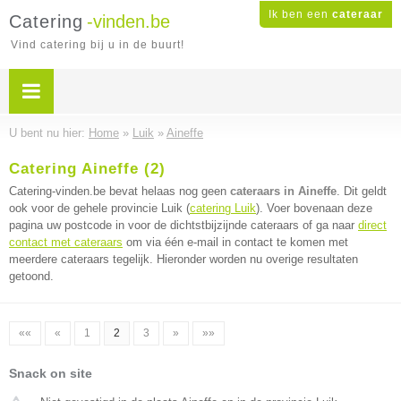
Ik ben een
cateraar
Catering
-vinden.be
Vind catering bij u in de buurt!
U bent nu hier:
Home
»
Luik
»
Aineffe
Catering Aineffe (2)
Catering-vinden.be bevat helaas nog geen
cateraars in Aineffe
. Dit geldt
ook voor de gehele provincie Luik (
catering Luik
). Voer bovenaan deze
pagina uw postcode in voor de dichtstbijzijnde cateraars of ga naar
direct
contact met cateraars
om via één e-mail in contact te komen met
meerdere cateraars tegelijk. Hieronder worden nu overige resultaten
getoond.
««
«
1
2
3
»
»»
Snack on site