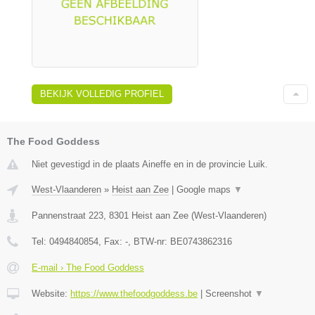
BEKIJK VOLLEDIG PROFIEL
The Food Goddess
Niet gevestigd in de plaats Aineffe en in de provincie Luik.
West-Vlaanderen
»
Heist aan Zee
|
Google maps
▼
Pannenstraat 223
,
8301
Heist aan Zee
(
West-Vlaanderen
)
Tel:
0494840854
, Fax:
-
, BTW-nr:
BE0743862316
E-mail › The Food Goddess
Website:
https://www.thefoodgoddess.be
|
Screenshot
▼