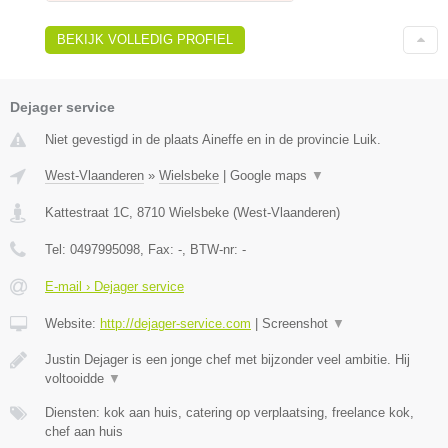
BEKIJK VOLLEDIG PROFIEL
Dejager service
Niet gevestigd in de plaats Aineffe en in de provincie Luik.
West-Vlaanderen
»
Wielsbeke
|
Google maps
▼
Kattestraat 1C
,
8710
Wielsbeke
(
West-Vlaanderen
)
Tel:
0497995098
, Fax:
-
, BTW-nr:
-
E-mail › Dejager service
Website:
http://dejager-service.com
|
Screenshot
▼
Justin Dejager is een jonge chef met bijzonder veel ambitie. Hij
voltooidde
▼
Diensten: kok aan huis, catering op verplaatsing, freelance kok,
chef aan huis