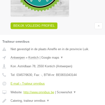
BEKIJK VOLLEDIG PROFIEL
Traiteur omnibus
Niet gevestigd in de plaats Aineffe en in de provincie Luik.
Antwerpen
»
Kontich
|
Google maps
▼
Kon. Astridlaan 78
,
2550
Kontich
(
Antwerpen
)
Tel:
03457/9630
, Fax:
-
, BTW-nr:
BE0831043144
E-mail › Traiteur omnibus
Website:
http://www.omnibus.be
|
Screenshot
▼
Catering, traiteur omnibus
▼