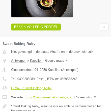
BEKIJK VOLLEDIG PROFIEL
Sweet Baking Ruby
Niet gevestigd in de plaats Aineffe en in de provincie Luik.
Antwerpen
»
Kapellen
|
Google maps
▼
Claessensdreef 94
,
2950
Kapellen
(
Antwerpen
)
Tel:
0499205989
, Fax:
-
, BTW-nr:
0669538243
E-mail › Sweet Baking Ruby
Website:
https://www.sweetbakingruby.com
|
Screenshot
▼
Sweet Baking Ruby, waar passie en ambitie samensmelten tot
kraakverse en
▼