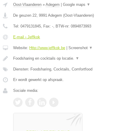
Oost-Vlaanderen
»
Adegem
|
Google maps
▼
De geuzen 22
,
9991
Adegem
(
Oost-Vlaanderen
)
Tel:
0479131845
, Fax:
-
, BTW-nr:
0894873993
E-mail › Jeffkok
Website:
Http://www.jeffkok.be
|
Screenshot
▼
Foodsharing en cocktails op locatie.
▼
Diensten: Foodsharing, Cocktails, Comfortfood
Er wordt gewerkt op afspraak.
Sociale media: