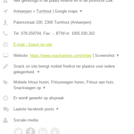
Niet gevestigd in de plaats Aineffe en in de provincie Luik.
Antwerpen
»
Turnhout
|
Google maps
▼
Patersstraat 100
,
2300
Turnhout
(
Antwerpen
)
Tel:
078-259704
, Fax:
-
, BTW-nr:
1005.030.262
E-mail › Snack on site
Website:
https://www.snackonsite.com/nl-be/
|
Screenshot
▼
Snack on site brengt mobiel frietkot ter plaatse voor iedere
gelegenheid.
▼
Mobiele frituur huren, Frituurwagen huren, Frituur aan huis,
Snackwagen op
▼
Er wordt gewerkt op afspraak.
Laatste facebook posts
▼
Sociale media: