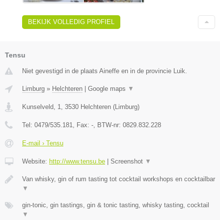
BEKIJK VOLLEDIG PROFIEL
Tensu
Niet gevestigd in de plaats Aineffe en in de provincie Luik.
Limburg
»
Helchteren
|
Google maps
▼
Kunselveld, 1
,
3530
Helchteren
(
Limburg
)
Tel:
0479/535.181
, Fax:
-
, BTW-nr:
0829.832.228
E-mail › Tensu
Website:
http://www.tensu.be
|
Screenshot
▼
Van whisky, gin of rum tasting tot cocktail workshops en cocktailbar
▼
gin-tonic, gin tastings, gin & tonic tasting, whisky tasting, cocktail
▼