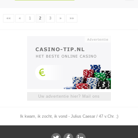
««
«
1
2
3
»
»»
Uw advertentie hier? Mail ons
Ik kwam, ik zocht, ik vond - Julius Caesar / 47 v.Chr. ;)