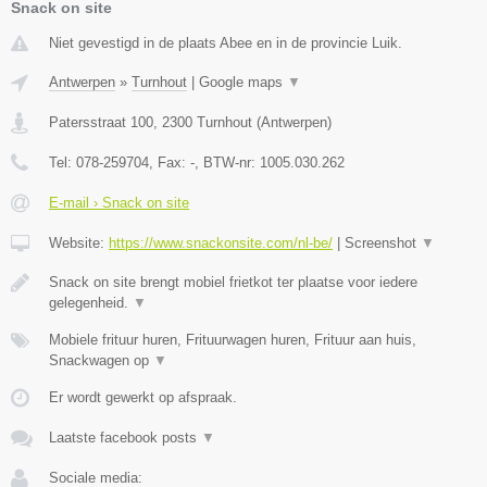
Snack on site
Niet gevestigd in de plaats Abee en in de provincie Luik.
Antwerpen
»
Turnhout
|
Google maps
▼
Patersstraat 100
,
2300
Turnhout
(
Antwerpen
)
Tel:
078-259704
, Fax:
-
, BTW-nr:
1005.030.262
E-mail › Snack on site
Website:
https://www.snackonsite.com/nl-be/
|
Screenshot
▼
Snack on site brengt mobiel frietkot ter plaatse voor iedere
gelegenheid.
▼
Mobiele frituur huren, Frituurwagen huren, Frituur aan huis,
Snackwagen op
▼
Er wordt gewerkt op afspraak.
Laatste facebook posts
▼
Sociale media: