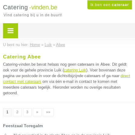
Ik ben een
cateraar
Catering
-vinden.be
Vind catering bij u in de buurt!
U bent nu hier:
Home
»
Luik
»
Abee
Catering Abee
Catering-vinden.be bevat helaas nog geen
cateraars in Abee
. Dit geldt
ook voor de gehele provincie Luik (
catering Luik
). Voer bovenaan deze
pagina uw postcode in voor de dichtstbijzijnde cateraars of ga naar
direct
contact met cateraars
om via één e-mail in contact te komen met
meerdere cateraars tegelijk. Hieronder worden nu overige resultaten
getoond.
1
2
3
»
»»
Feestzaal Toregalm