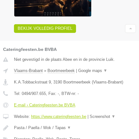
BEKIJK VOLLEDIG PROFIEL
Cateringfeesten.be BVBA
Niet gevestigd in de plaats Abee en in de provincie Luik.
Vlaams-Brabant
»
Boortmeerbeek
|
Google maps
▼
K.A.Tobbackstraat 9
,
3190
Boortmeerbeek
(
Vlaams-Brabant
)
Tel:
0494/907.655
, Fax:
-
, BTW-nr:
-
E-mail › Cateringfeesten.be BVBA
Website:
https://www.cateringfeesten.be
|
Screenshot
▼
Pasta / Paella / Wok / Tapas
▼