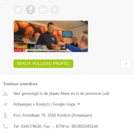
BEKIJK VOLLEDIG PROFIEL
Traiteur omnibus
Niet gevestigd in de plaats Abee en in de provincie Luik.
Antwerpen
»
Kontich
|
Google maps
▼
Kon. Astridlaan 78
,
2550
Kontich
(
Antwerpen
)
Tel:
03457/9630
, Fax:
-
, BTW-nr:
BE0831043144