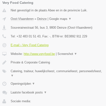
Very Food Catering
Niet gevestigd in de plaats Abee en in de provincie Luik.
Oost-Vlaanderen
»
Deinze
|
Google maps
▼
Souverainestraat 56, bus 3
,
9800
Deinze
(
Oost-Vlaanderen
)
Tel:
+32 483 01 51 43
, Fax:
-
, BTW-nr:
BE0892 911 229
E-mail › Very Food Catering
Website:
http://www.veryfood.be
|
Screenshot
▼
Private & Corporate Catering
Catering, traiteur, huwelijksfeest, communiefeest, personeelsfeest,
▼
Openingstijden
▼
Laatste facebook posts
▼
Sociale media: