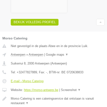
BEKIJK VOLLEDIG PROFIEL
Morso Catering
Niet gevestigd in de plaats Abee en in de provincie Luik.
Antwerpen
»
Antwerpen
|
Google maps
▼
Suikerrui 8
,
2000
Antwerpen
(
Antwerpen
)
Tel:
+32477827889
, Fax:
-
, BTW-nr:
BE 0720638833
E-mail › Morso Catering
Website:
https://morso-antwerp.be
|
Screenshot
▼
Morso Catering is een cateringservice dat ontstaan is vanuit
restaurant
▼