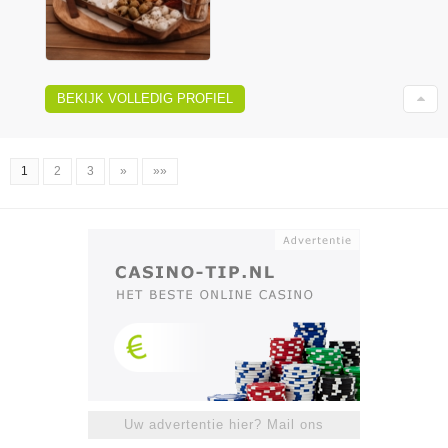
BEKIJK VOLLEDIG PROFIEL
1
2
3
»
»»
Uw advertentie hier? Mail ons