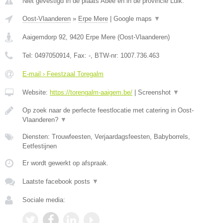
Niet gevestigd in de plaats Abee en in de provincie Luik.
Oost-Vlaanderen
»
Erpe Mere
|
Google maps
▼
Aaigemdorp 92
,
9420
Erpe Mere
(
Oost-Vlaanderen
)
Tel:
0497050914
, Fax:
-
, BTW-nr:
1007.736.463
E-mail › Feestzaal Toregalm
Website:
https://torengalm-aaigem.be/
|
Screenshot
▼
Op zoek naar de perfecte feestlocatie met catering in Oost-
Vlaanderen?
▼
Diensten: Trouwfeesten, Verjaardagsfeesten, Babyborrels,
Eetfestijnen
Er wordt gewerkt op afspraak.
Laatste facebook posts
▼
Sociale media: