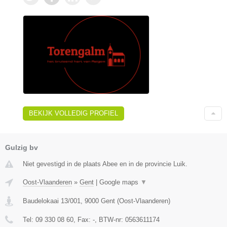
BEKIJK VOLLEDIG PROFIEL
Gulzig bv
Niet gevestigd in de plaats Abee en in de provincie Luik.
Oost-Vlaanderen
»
Gent
|
Google maps
▼
Baudelokaai 13/001
,
9000
Gent
(
Oost-Vlaanderen
)
Tel:
09 330 08 60
, Fax:
-
, BTW-nr:
0563611174