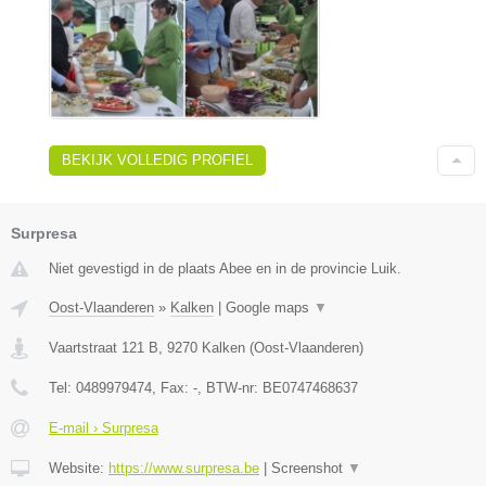
BEKIJK VOLLEDIG PROFIEL
Surpresa
Niet gevestigd in de plaats Abee en in de provincie Luik.
Oost-Vlaanderen
»
Kalken
|
Google maps
▼
Vaartstraat 121 B
,
9270
Kalken
(
Oost-Vlaanderen
)
Tel:
0489979474
, Fax:
-
, BTW-nr:
BE0747468637
E-mail › Surpresa
Website:
https://www.surpresa.be
|
Screenshot
▼