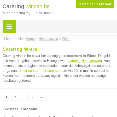
Ik ben een
cateraar
Catering
-vinden.be
Vind catering bij u in de buurt!
U bent nu hier:
Home
»
Henegouwen
»
Wiers
Catering Wiers
Catering-vinden.be bevat helaas nog geen
cateraars in Wiers
. Dit geldt
ook voor de gehele provincie Henegouwen (
catering Henegouwen
). Voer
bovenaan deze pagina uw postcode in voor de dichtstbijzijnde cateraars
of ga naar
direct contact met cateraars
om via één e-mail in contact te
komen met meerdere cateraars tegelijk. Hieronder worden nu overige
resultaten getoond.
1
2
3
»
»»
Feestzaal Toregalm