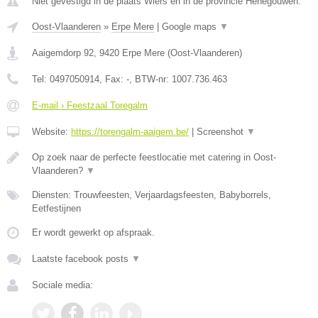
Niet gevestigd in de plaats Wiers en in de provincie Henegouwen.
Oost-Vlaanderen
»
Erpe Mere
|
Google maps
▼
Aaigemdorp 92
,
9420
Erpe Mere
(
Oost-Vlaanderen
)
Tel:
0497050914
, Fax:
-
, BTW-nr:
1007.736.463
E-mail › Feestzaal Toregalm
Website:
https://torengalm-aaigem.be/
|
Screenshot
▼
Op zoek naar de perfecte feestlocatie met catering in Oost-
Vlaanderen?
▼
Diensten: Trouwfeesten, Verjaardagsfeesten, Babyborrels,
Eetfestijnen
Er wordt gewerkt op afspraak.
Laatste facebook posts
▼
Sociale media: