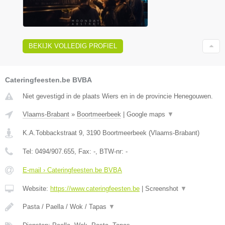
BEKIJK VOLLEDIG PROFIEL
Cateringfeesten.be BVBA
Niet gevestigd in de plaats Wiers en in de provincie Henegouwen.
Vlaams-Brabant
»
Boortmeerbeek
|
Google maps
▼
K.A.Tobbackstraat 9
,
3190
Boortmeerbeek
(
Vlaams-Brabant
)
Tel:
0494/907.655
, Fax:
-
, BTW-nr:
-
E-mail › Cateringfeesten.be BVBA
Website:
https://www.cateringfeesten.be
|
Screenshot
▼
Pasta / Paella / Wok / Tapas
▼