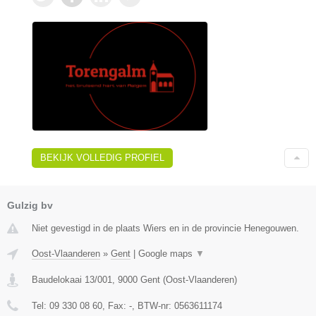
BEKIJK VOLLEDIG PROFIEL
Gulzig bv
Niet gevestigd in de plaats Wiers en in de provincie Henegouwen.
Oost-Vlaanderen
»
Gent
|
Google maps
▼
Baudelokaai 13/001
,
9000
Gent
(
Oost-Vlaanderen
)
Tel:
09 330 08 60
, Fax:
-
, BTW-nr:
0563611174