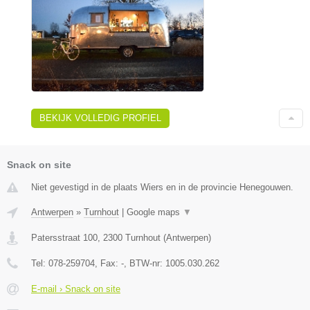
BEKIJK VOLLEDIG PROFIEL
Snack on site
Niet gevestigd in de plaats Wiers en in de provincie Henegouwen.
Antwerpen
»
Turnhout
|
Google maps
▼
Patersstraat 100
,
2300
Turnhout
(
Antwerpen
)
Tel:
078-259704
, Fax:
-
, BTW-nr:
1005.030.262
E-mail › Snack on site