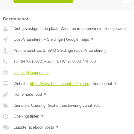
Boerinnehof
Niet gevestigd in de plaats Wiers en in de provincie Henegouwen.
Oost-Vlaanderen
»
Sleidinge
|
Google maps
▼
Pruimelaarstraat 1
,
9940
Sleidinge
(
Oost-Vlaanderen
)
Tel:
0476015972
, Fax:
-
, BTW-nr:
0803 774 860
E-mail › Boerinnehof
Website:
https://www.boerinnehof.be#plaats
|
Screenshot
▼
Homemade food
▼
Diensten: Carering, Gratis thuislevering vanaf 20€
Openingstijden
▼
Laatste facebook posts
▼