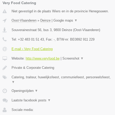
Very Food Catering
Niet gevestigd in de plaats Wiers en in de provincie Henegouwen.
Oost-Vlaanderen
»
Deinze
|
Google maps
▼
Souverainestraat 56, bus 3
,
9800
Deinze
(
Oost-Vlaanderen
)
Tel:
+32 483 01 51 43
, Fax:
-
, BTW-nr:
BE0892 911 229
E-mail › Very Food Catering
Website:
http://www.veryfood.be
|
Screenshot
▼
Private & Corporate Catering
Catering, traiteur, huwelijksfeest, communiefeest, personeelsfeest,
▼
Openingstijden
▼
Laatste facebook posts
▼
Sociale media: