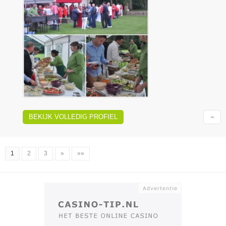
BEKIJK VOLLEDIG PROFIEL
1
2
3
»
»»