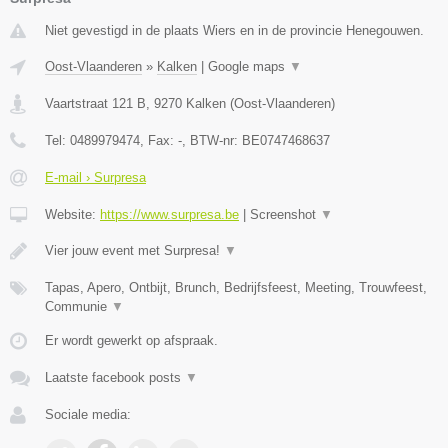
Niet gevestigd in de plaats Wiers en in de provincie Henegouwen.
Oost-Vlaanderen
»
Kalken
|
Google maps
▼
Vaartstraat 121 B
,
9270
Kalken
(
Oost-Vlaanderen
)
Tel:
0489979474
, Fax:
-
, BTW-nr:
BE0747468637
E-mail › Surpresa
Website:
https://www.surpresa.be
|
Screenshot
▼
Vier jouw event met Surpresa!
▼
Tapas, Apero, Ontbijt, Brunch, Bedrijfsfeest, Meeting, Trouwfeest,
Communie
▼
Er wordt gewerkt op afspraak.
Laatste facebook posts
▼
Sociale media: