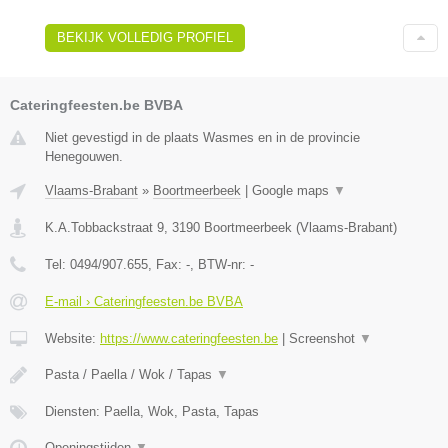
BEKIJK VOLLEDIG PROFIEL
Cateringfeesten.be BVBA
Niet gevestigd in de plaats Wasmes en in de provincie
Henegouwen.
Vlaams-Brabant
»
Boortmeerbeek
|
Google maps
▼
K.A.Tobbackstraat 9
,
3190
Boortmeerbeek
(
Vlaams-Brabant
)
Tel:
0494/907.655
, Fax:
-
, BTW-nr:
-
E-mail › Cateringfeesten.be BVBA
Website:
https://www.cateringfeesten.be
|
Screenshot
▼
Pasta / Paella / Wok / Tapas
▼
Diensten: Paella, Wok, Pasta, Tapas
Openingstijden
▼