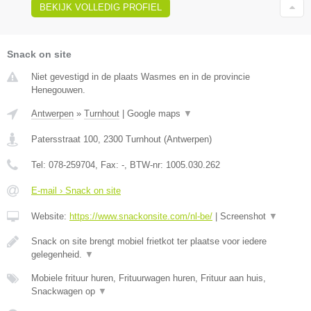
BEKIJK VOLLEDIG PROFIEL
Snack on site
Niet gevestigd in de plaats Wasmes en in de provincie
Henegouwen.
Antwerpen
»
Turnhout
|
Google maps
▼
Patersstraat 100
,
2300
Turnhout
(
Antwerpen
)
Tel:
078-259704
, Fax:
-
, BTW-nr:
1005.030.262
E-mail › Snack on site
Website:
https://www.snackonsite.com/nl-be/
|
Screenshot
▼
Snack on site brengt mobiel frietkot ter plaatse voor iedere
gelegenheid.
▼
Mobiele frituur huren, Frituurwagen huren, Frituur aan huis,
Snackwagen op
▼