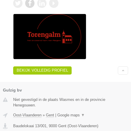
BEKIJK VOLLEDIG PROFIEL
Gulzig bv
Niet gevestigd in de plaats Wasmes en in de provincie
Henegouwen.
Oost-Vlaanderen
»
Gent
|
Google maps
▼
Baudelokaai 13/001
,
9000
Gent
(
Oost-Vlaanderen
)