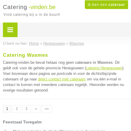
Ik ben een
cateraar
Catering
-vinden.be
Vind catering bij u in de buurt!
U bent nu hier:
Home
»
Henegouwen
»
Wasmes
Catering Wasmes
Catering-vinden.be bevat helaas nog geen
cateraars in Wasmes
. Dit
geldt ook voor de gehele provincie Henegouwen (
catering Henegouwen
).
Voer bovenaan deze pagina uw postcode in voor de dichtstbijzijnde
cateraars of ga naar
direct contact met cateraars
om via één e-mail in
contact te komen met meerdere cateraars tegelijk. Hieronder worden nu
overige resultaten getoond.
1
2
3
»
»»
Feestzaal Toregalm