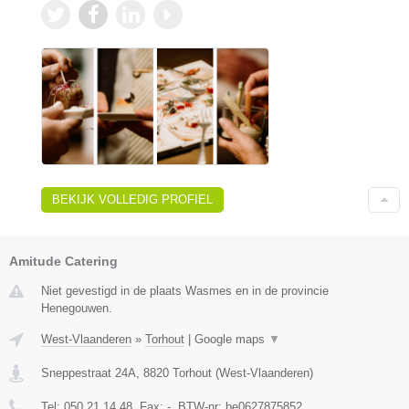
BEKIJK VOLLEDIG PROFIEL
Amitude Catering
Niet gevestigd in de plaats Wasmes en in de provincie
Henegouwen.
West-Vlaanderen
»
Torhout
|
Google maps
▼
Sneppestraat 24A
,
8820
Torhout
(
West-Vlaanderen
)
Tel:
050 21 14 48
, Fax:
-
, BTW-nr:
be0627875852