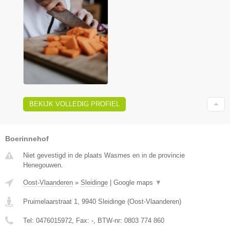
BEKIJK VOLLEDIG PROFIEL
Boerinnehof
Niet gevestigd in de plaats Wasmes en in de provincie
Henegouwen.
Oost-Vlaanderen
»
Sleidinge
|
Google maps
▼
Pruimelaarstraat 1
,
9940
Sleidinge
(
Oost-Vlaanderen
)
Tel:
0476015972
, Fax:
-
, BTW-nr:
0803 774 860