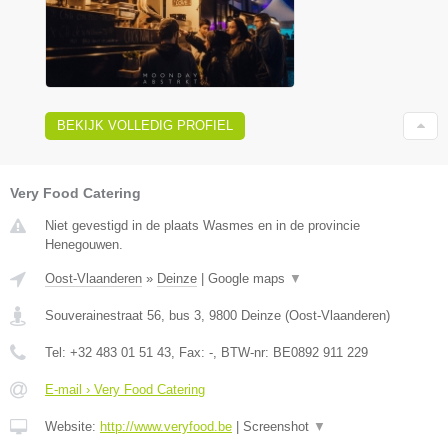
BEKIJK VOLLEDIG PROFIEL
Very Food Catering
Niet gevestigd in de plaats Wasmes en in de provincie
Henegouwen.
Oost-Vlaanderen
»
Deinze
|
Google maps
▼
Souverainestraat 56, bus 3
,
9800
Deinze
(
Oost-Vlaanderen
)
Tel:
+32 483 01 51 43
, Fax:
-
, BTW-nr:
BE0892 911 229
E-mail › Very Food Catering
Website:
http://www.veryfood.be
|
Screenshot
▼