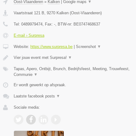
Oost-Vlaanderen
»
Kalken
|
Google maps
▼
Vaartstraat 121 B
,
9270
Kalken
(
Oost-Vlaanderen
)
Tel:
0489979474
, Fax:
-
, BTW-nr:
BE0747468637
E-mail › Surpresa
Website:
https://www.surpresa.be
|
Screenshot
▼
Vier jouw event met Surpresa!
▼
Tapas, Apero, Ontbijt, Brunch, Bedrijfsfeest, Meeting, Trouwfeest,
Communie
▼
Er wordt gewerkt op afspraak.
Laatste facebook posts
▼
Sociale media: