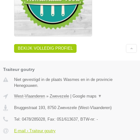
BEKIJK VOLLEDIG PROFIEL
Traiteur goutry
Niet gevestigd in de plaats Wasmes en in de provincie
Henegouwen.
West-Vlaanderen
»
Zwevezele
|
Google maps
▼
Bruggestraat 193
,
8750
Zwevezele
(
West-Vlaanderen
)
Tel:
0478/285028
, Fax:
051/613637
, BTW-nr:
-
E-mail › Traiteur goutry