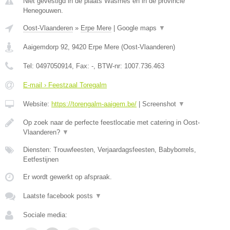
Niet gevestigd in de plaats Wasmes en in de provincie
Henegouwen.
Oost-Vlaanderen
»
Erpe Mere
|
Google maps
▼
Aaigemdorp 92
,
9420
Erpe Mere
(
Oost-Vlaanderen
)
Tel:
0497050914
, Fax:
-
, BTW-nr:
1007.736.463
E-mail › Feestzaal Toregalm
Website:
https://torengalm-aaigem.be/
|
Screenshot
▼
Op zoek naar de perfecte feestlocatie met catering in Oost-
Vlaanderen?
▼
Diensten: Trouwfeesten, Verjaardagsfeesten, Babyborrels,
Eetfestijnen
Er wordt gewerkt op afspraak.
Laatste facebook posts
▼
Sociale media: