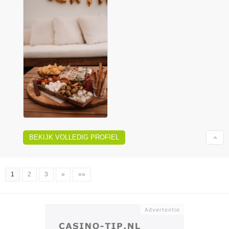
BEKIJK VOLLEDIG PROFIEL
1
2
3
»
»»