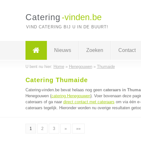
Catering
-vinden.be
VIND CATERING BIJ U IN DE BUURT!
Nieuws
Zoeken
Contact
U bent nu hier:
Home
»
Henegouwen
»
Thumaide
Catering Thumaide
Catering-vinden.be bevat helaas nog geen
cateraars in Thuma
Henegouwen (
catering Henegouwen
). Voer bovenaan deze pagin
cateraars of ga naar
direct contact met cateraars
om via één e-
cateraars tegelijk. Hieronder worden nu overige resultaten geto
1
2
3
»
»»