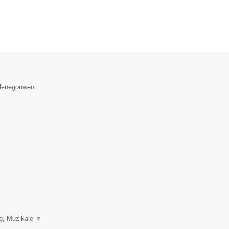
 Henegouwen.
ng, Muzikale
▼