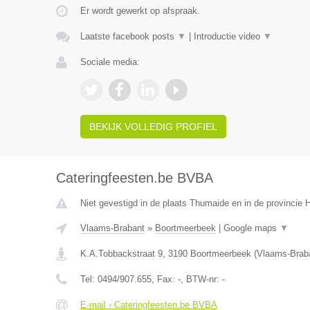
Er wordt gewerkt op afspraak.
Laatste facebook posts
▼
|
Introductie video
▼
Sociale media:
BEKIJK VOLLEDIG PROFIEL
Cateringfeesten.be BVBA
Niet gevestigd in de plaats Thumaide en in de provincie
Vlaams-Brabant
»
Boortmeerbeek
|
Google maps
▼
K.A.Tobbackstraat 9
,
3190
Boortmeerbeek
(
Vlaams-Brab
Tel:
0494/907.655
, Fax:
-
, BTW-nr:
-
E-mail › Cateringfeesten.be BVBA