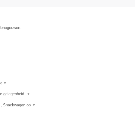
 Henegouwen.
ot
▼
ere gelegenheid.
▼
uis, Snackwagen op
▼