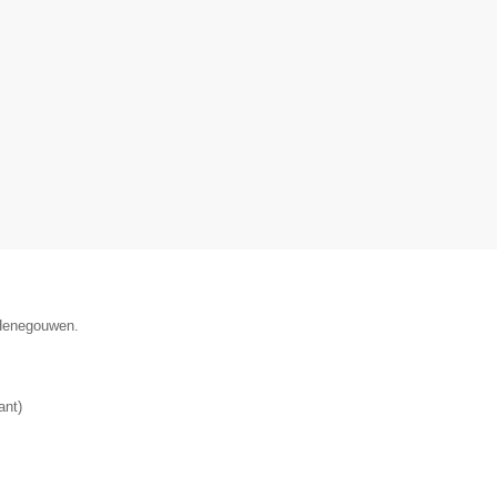
 Henegouwen.
ant
)