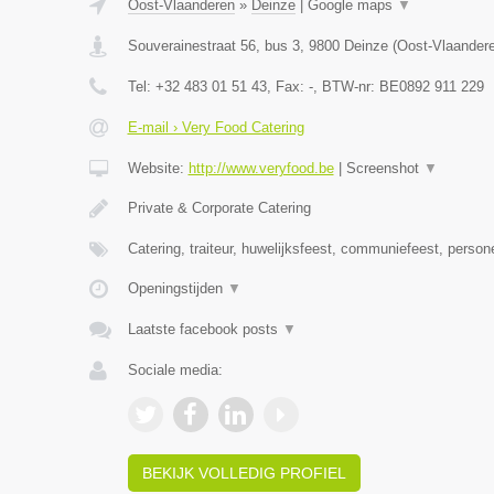
Oost-Vlaanderen
»
Deinze
|
Google maps
▼
Souverainestraat 56, bus 3
,
9800
Deinze
(
Oost-Vlaander
Tel:
+32 483 01 51 43
, Fax:
-
, BTW-nr:
BE0892 911 229
E-mail › Very Food Catering
Website:
http://www.veryfood.be
|
Screenshot
▼
Private & Corporate Catering
Catering, traiteur, huwelijksfeest, communiefeest, person
Openingstijden
▼
Laatste facebook posts
▼
Sociale media:
BEKIJK VOLLEDIG PROFIEL