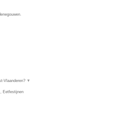
 Henegouwen.
ost-Vlaanderen?
▼
, Eetfestijnen