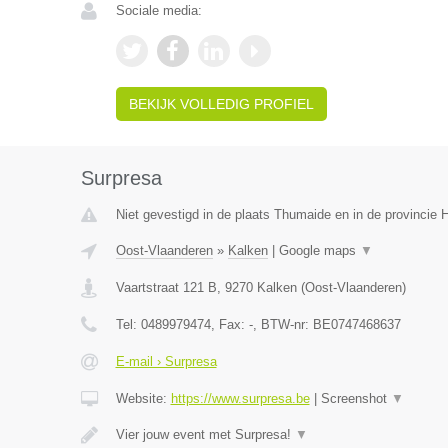
Sociale media:
BEKIJK VOLLEDIG PROFIEL
Surpresa
Niet gevestigd in de plaats Thumaide en in de provincie
Oost-Vlaanderen
»
Kalken
|
Google maps
▼
Vaartstraat 121 B
,
9270
Kalken
(
Oost-Vlaanderen
)
Tel:
0489979474
, Fax:
-
, BTW-nr:
BE0747468637
E-mail › Surpresa
Website:
https://www.surpresa.be
|
Screenshot
▼
Vier jouw event met Surpresa!
▼