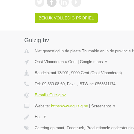
BEKIJK VOLLEDIG PROFIEL
Gulzig bv
Niet gevestigd in de plaats Thumaide en in de provincie
Oost-Vlaanderen
»
Gent
|
Google maps
▼
Baudelokaai 13/001
,
9000
Gent
(
Oost-Vlaanderen
)
Tel:
09 330 08 60
, Fax:
-
, BTW-nr:
0563611174
E-mail › Gulzig bv
Website:
https://www.gulzig.be
|
Screenshot
▼
Hoi,
▼
Catering op maat, Foodtruck, Productionele ondersteuni