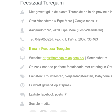
Feestzaal Toregalm
Niet gevestigd in de plaats Thumaide en in de provincie
Oost-Vlaanderen
»
Erpe Mere
|
Google maps
▼
Aaigemdorp 92
,
9420
Erpe Mere
(
Oost-Vlaanderen
)
Tel:
0497050914
, Fax:
-
, BTW-nr:
1007.736.463
E-mail › Feestzaal Toregalm
Website:
https://torengalm-aaigem.be/
|
Screenshot
▼
Op zoek naar de perfecte feestlocatie met catering in O
Diensten: Trouwfeesten, Verjaardagsfeesten, Babyborrels
Er wordt gewerkt op afspraak.
Laatste facebook posts
▼
Sociale media: