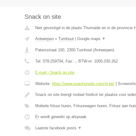
Snack on site
Niet gevestigd in de plaats Thumaide en in de provincie
Antwerpen
»
Turnhout
|
Google maps
▼
Patersstraat 100
,
2300
Turnhout
(
Antwerpen
)
Tel:
078-259704
, Fax:
-
, BTW-nr:
1005.030.262
E-mail › Snack on site
Website:
https://www.snackonsite.com/nl-be/
|
Screensh
Snack on site brengt mobiel frietkot ter plaatse voor ied
Mobiele frituur huren, Frituurwagen huren, Frituur aan h
Er wordt gewerkt op afspraak.
Laatste facebook posts
▼