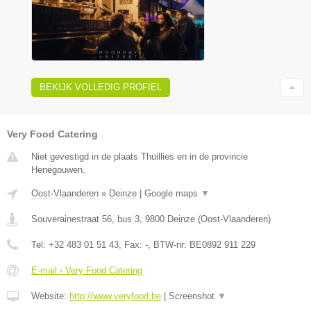
BEKIJK VOLLEDIG PROFIEL
Very Food Catering
Niet gevestigd in de plaats Thuillies en in de provincie
Henegouwen.
Oost-Vlaanderen
»
Deinze
|
Google maps
▼
Souverainestraat 56, bus 3
,
9800
Deinze
(
Oost-Vlaanderen
)
Tel:
+32 483 01 51 43
, Fax:
-
, BTW-nr:
BE0892 911 229
E-mail › Very Food Catering
Website:
http://www.veryfood.be
|
Screenshot
▼