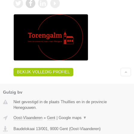
BEKIJK VOLLEDIG PROFIEL
Gulzig bv
Niet gevestigd in de plaats Thuillies en in de provincie
Henegouwen.
Oost-Vlaanderen
»
Gent
|
Google maps
▼
Baudelokaai 13/001
,
9000
Gent
(
Oost-Vlaanderen
)