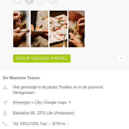
BEKIJK VOLLEDIG PROFIEL
De Warmste Teams
Niet gevestigd in de plaats Thuillies en in de provincie
Henegouwen.
Antwerpen
»
Lille
|
Google maps
▼
Balsakker 85
,
2275
Lille
(
Antwerpen
)
Tel:
033117203
, Fax:
-
, BTW-nr:
-