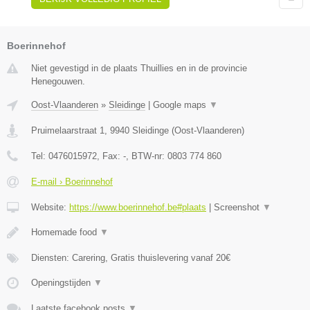
Boerinnehof
Niet gevestigd in de plaats Thuillies en in de provincie
Henegouwen.
Oost-Vlaanderen
»
Sleidinge
|
Google maps
▼
Pruimelaarstraat 1
,
9940
Sleidinge
(
Oost-Vlaanderen
)
Tel:
0476015972
, Fax:
-
, BTW-nr:
0803 774 860
E-mail › Boerinnehof
Website:
https://www.boerinnehof.be#plaats
|
Screenshot
▼
Homemade food
▼
Diensten: Carering, Gratis thuislevering vanaf 20€
Openingstijden
▼
Laatste facebook posts
▼