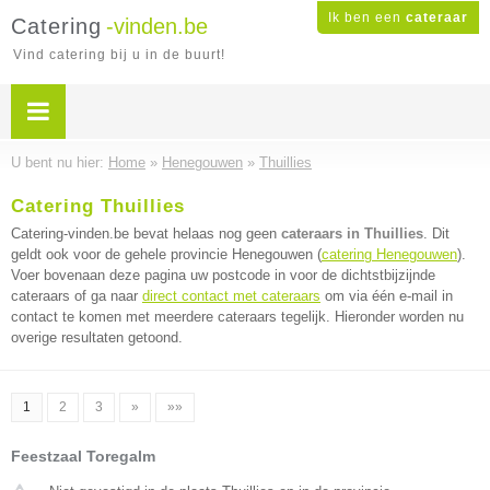
Ik ben een
cateraar
Catering
-vinden.be
Vind catering bij u in de buurt!
U bent nu hier:
Home
»
Henegouwen
»
Thuillies
Catering Thuillies
Catering-vinden.be bevat helaas nog geen
cateraars in Thuillies
. Dit
geldt ook voor de gehele provincie Henegouwen (
catering Henegouwen
).
Voer bovenaan deze pagina uw postcode in voor de dichtstbijzijnde
cateraars of ga naar
direct contact met cateraars
om via één e-mail in
contact te komen met meerdere cateraars tegelijk. Hieronder worden nu
overige resultaten getoond.
1
2
3
»
»»
Feestzaal Toregalm