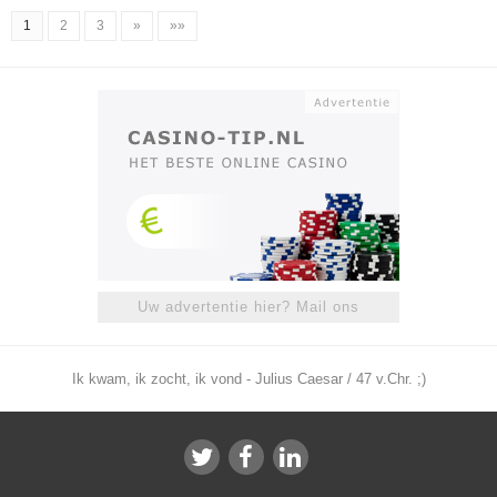
1
2
3
»
»»
Uw advertentie hier? Mail ons
Ik kwam, ik zocht, ik vond - Julius Caesar / 47 v.Chr. ;)