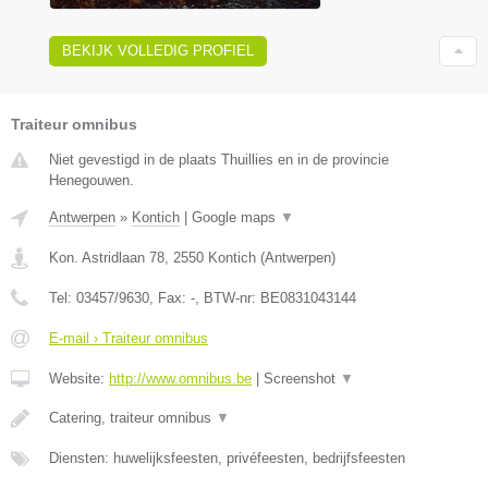
BEKIJK VOLLEDIG PROFIEL
Traiteur omnibus
Niet gevestigd in de plaats Thuillies en in de provincie
Henegouwen.
Antwerpen
»
Kontich
|
Google maps
▼
Kon. Astridlaan 78
,
2550
Kontich
(
Antwerpen
)
Tel:
03457/9630
, Fax:
-
, BTW-nr:
BE0831043144
E-mail › Traiteur omnibus
Website:
http://www.omnibus.be
|
Screenshot
▼
Catering, traiteur omnibus
▼
Diensten: huwelijksfeesten, privéfeesten, bedrijfsfeesten