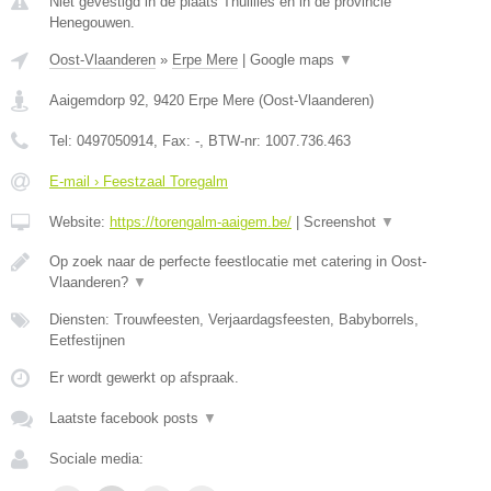
Niet gevestigd in de plaats Thuillies en in de provincie
Henegouwen.
Oost-Vlaanderen
»
Erpe Mere
|
Google maps
▼
Aaigemdorp 92
,
9420
Erpe Mere
(
Oost-Vlaanderen
)
Tel:
0497050914
, Fax:
-
, BTW-nr:
1007.736.463
E-mail › Feestzaal Toregalm
Website:
https://torengalm-aaigem.be/
|
Screenshot
▼
Op zoek naar de perfecte feestlocatie met catering in Oost-
Vlaanderen?
▼
Diensten: Trouwfeesten, Verjaardagsfeesten, Babyborrels,
Eetfestijnen
Er wordt gewerkt op afspraak.
Laatste facebook posts
▼
Sociale media: