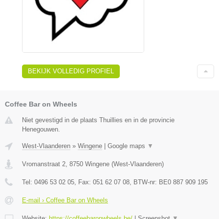
BEKIJK VOLLEDIG PROFIEL
Coffee Bar on Wheels
Niet gevestigd in de plaats Thuillies en in de provincie
Henegouwen.
West-Vlaanderen
»
Wingene
|
Google maps
▼
Vromanstraat 2
,
8750
Wingene
(
West-Vlaanderen
)
Tel:
0496 53 02 05
, Fax:
051 62 07 08
, BTW-nr:
BE0 887 909 195
E-mail › Coffee Bar on Wheels
Website:
https://coffeebaronwheels.be/
|
Screenshot
▼