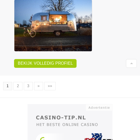
BEKIJK VOLLEDIG PROFIEL
1
2
3
»
»»