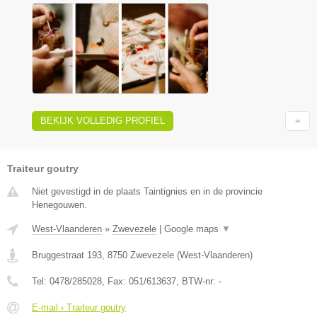
BEKIJK VOLLEDIG PROFIEL
Traiteur goutry
Niet gevestigd in de plaats Taintignies en in de provincie
Henegouwen.
West-Vlaanderen
»
Zwevezele
|
Google maps
▼
Bruggestraat 193
,
8750
Zwevezele
(
West-Vlaanderen
)
Tel:
0478/285028
, Fax:
051/613637
, BTW-nr:
-
E-mail › Traiteur goutry