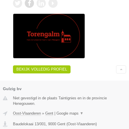
BEKIJK VOLLEDIG PROFIEL
Gulzig bv
Niet gevestigd in de plaats Taintignies en in de provincie
Henegouwen.
Oost-Vlaanderen
»
Gent
|
Google maps
▼
Baudelokaai 13/001
,
9000
Gent
(
Oost-Vlaanderen
)