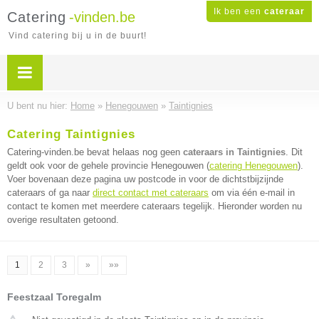
Ik ben een
cateraar
Catering
-vinden.be
Vind catering bij u in de buurt!
U bent nu hier:
Home
»
Henegouwen
»
Taintignies
Catering Taintignies
Catering-vinden.be bevat helaas nog geen
cateraars in Taintignies
. Dit
geldt ook voor de gehele provincie Henegouwen (
catering Henegouwen
).
Voer bovenaan deze pagina uw postcode in voor de dichtstbijzijnde
cateraars of ga naar
direct contact met cateraars
om via één e-mail in
contact te komen met meerdere cateraars tegelijk. Hieronder worden nu
overige resultaten getoond.
1
2
3
»
»»
Feestzaal Toregalm