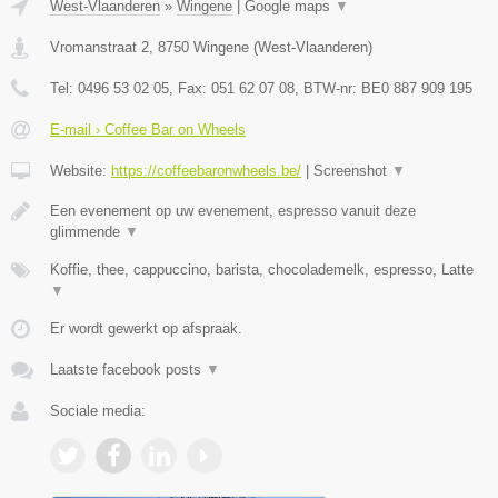
West-Vlaanderen
»
Wingene
|
Google maps
▼
Vromanstraat 2
,
8750
Wingene
(
West-Vlaanderen
)
Tel:
0496 53 02 05
, Fax:
051 62 07 08
, BTW-nr:
BE0 887 909 195
E-mail › Coffee Bar on Wheels
Website:
https://coffeebaronwheels.be/
|
Screenshot
▼
Een evenement op uw evenement, espresso vanuit deze
glimmende
▼
Koffie, thee, cappuccino, barista, chocolademelk, espresso, Latte
▼
Er wordt gewerkt op afspraak.
Laatste facebook posts
▼
Sociale media: