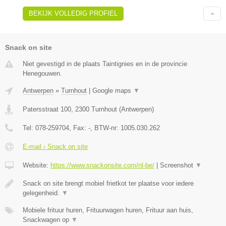
BEKIJK VOLLEDIG PROFIEL
Snack on site
Niet gevestigd in de plaats Taintignies en in de provincie
Henegouwen.
Antwerpen
»
Turnhout
|
Google maps
▼
Patersstraat 100
,
2300
Turnhout
(
Antwerpen
)
Tel:
078-259704
, Fax:
-
, BTW-nr:
1005.030.262
E-mail › Snack on site
Website:
https://www.snackonsite.com/nl-be/
|
Screenshot
▼
Snack on site brengt mobiel frietkot ter plaatse voor iedere
gelegenheid.
▼
Mobiele frituur huren, Frituurwagen huren, Frituur aan huis,
Snackwagen op
▼