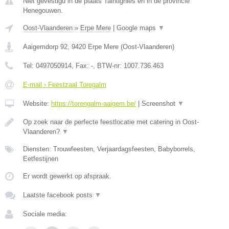
Niet gevestigd in de plaats Taintignies en in de provincie
Henegouwen.
Oost-Vlaanderen
»
Erpe Mere
|
Google maps
▼
Aaigemdorp 92
,
9420
Erpe Mere
(
Oost-Vlaanderen
)
Tel:
0497050914
, Fax:
-
, BTW-nr:
1007.736.463
E-mail › Feestzaal Toregalm
Website:
https://torengalm-aaigem.be/
|
Screenshot
▼
Op zoek naar de perfecte feestlocatie met catering in Oost-
Vlaanderen?
▼
Diensten: Trouwfeesten, Verjaardagsfeesten, Babyborrels,
Eetfestijnen
Er wordt gewerkt op afspraak.
Laatste facebook posts
▼
Sociale media: