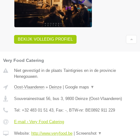
BEKIJK VOLLEDIG PROFIEL
Very Food Catering
Niet gevestigd in de plaats Taintignies en in de provincie
Henegouwen.
Oost-Vlaanderen
»
Deinze
|
Google maps
▼
Souverainestraat 56, bus 3
,
9800
Deinze
(
Oost-Vlaanderen
)
Tel:
+32 483 01 51 43
, Fax:
-
, BTW-nr:
BE0892 911 229
E-mail › Very Food Catering
Website:
http://www.veryfood.be
|
Screenshot
▼