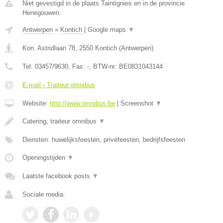
Niet gevestigd in de plaats Taintignies en in de provincie
Henegouwen.
Antwerpen
»
Kontich
|
Google maps
▼
Kon. Astridlaan 78
,
2550
Kontich
(
Antwerpen
)
Tel:
03457/9630
, Fax:
-
, BTW-nr:
BE0831043144
E-mail › Traiteur omnibus
Website:
http://www.omnibus.be
|
Screenshot
▼
Catering, traiteur omnibus
▼
Diensten: huwelijksfeesten, privéfeesten, bedrijfsfeesten
Openingstijden
▼
Laatste facebook posts
▼
Sociale media: