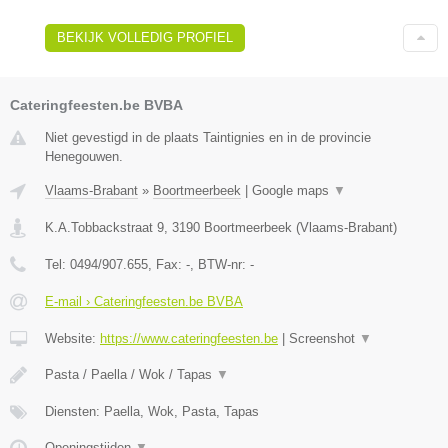
BEKIJK VOLLEDIG PROFIEL
Cateringfeesten.be BVBA
Niet gevestigd in de plaats Taintignies en in de provincie
Henegouwen.
Vlaams-Brabant
»
Boortmeerbeek
|
Google maps
▼
K.A.Tobbackstraat 9
,
3190
Boortmeerbeek
(
Vlaams-Brabant
)
Tel:
0494/907.655
, Fax:
-
, BTW-nr:
-
E-mail › Cateringfeesten.be BVBA
Website:
https://www.cateringfeesten.be
|
Screenshot
▼
Pasta / Paella / Wok / Tapas
▼
Diensten: Paella, Wok, Pasta, Tapas
Openingstijden
▼