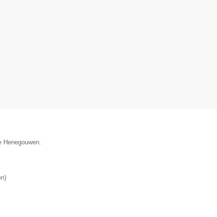
cie Henegouwen.
en
)