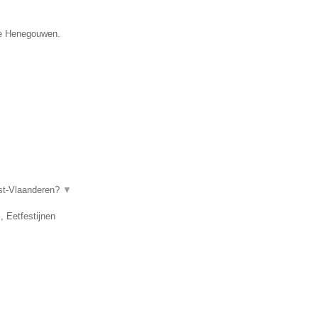
cie Henegouwen.
ost-Vlaanderen?
▼
, Eetfestijnen