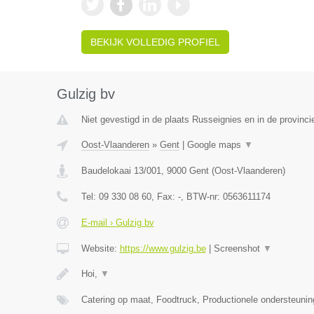
BEKIJK VOLLEDIG PROFIEL
Gulzig bv
Niet gevestigd in de plaats Russeignies en in de provin
Oost-Vlaanderen
»
Gent
|
Google maps
▼
Baudelokaai 13/001
,
9000
Gent
(
Oost-Vlaanderen
)
Tel:
09 330 08 60
, Fax:
-
, BTW-nr:
0563611174
E-mail › Gulzig bv
Website:
https://www.gulzig.be
|
Screenshot
▼
Hoi,
▼
Catering op maat, Foodtruck, Productionele ondersteuni