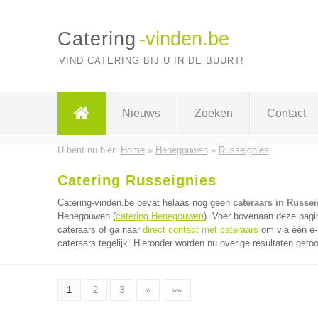
Catering
-vinden.be
VIND CATERING BIJ U IN DE BUURT!
Nieuws
Zoeken
Contact
U bent nu hier:
Home
»
Henegouwen
»
Russeignies
Catering Russeignies
Catering-vinden.be bevat helaas nog geen
cateraars in Russei
Henegouwen (
catering Henegouwen
). Voer bovenaan deze pagin
cateraars of ga naar
direct contact met cateraars
om via één e-
cateraars tegelijk. Hieronder worden nu overige resultaten geto
1
2
3
»
»»