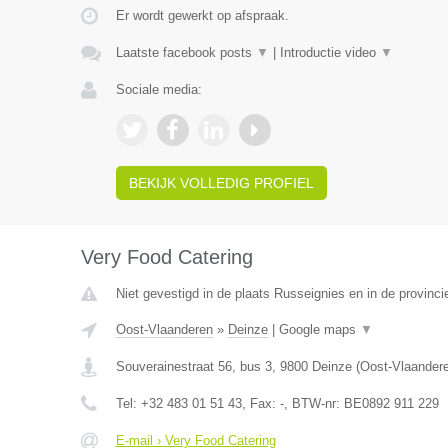
Er wordt gewerkt op afspraak.
Laatste facebook posts
▼
|
Introductie video
▼
Sociale media:
BEKIJK VOLLEDIG PROFIEL
Very Food Catering
Niet gevestigd in de plaats Russeignies en in de provin
Oost-Vlaanderen
»
Deinze
|
Google maps
▼
Souverainestraat 56, bus 3
,
9800
Deinze
(
Oost-Vlaander
Tel:
+32 483 01 51 43
, Fax:
-
, BTW-nr:
BE0892 911 229
E-mail › Very Food Catering