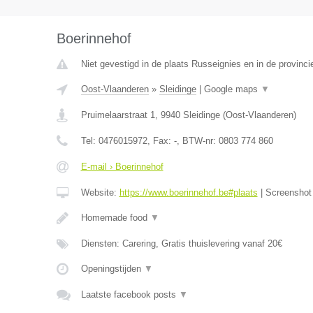
Boerinnehof
Niet gevestigd in de plaats Russeignies en in de provin
Oost-Vlaanderen
»
Sleidinge
|
Google maps
▼
Pruimelaarstraat 1
,
9940
Sleidinge
(
Oost-Vlaanderen
)
Tel:
0476015972
, Fax:
-
, BTW-nr:
0803 774 860
E-mail › Boerinnehof
Website:
https://www.boerinnehof.be#plaats
|
Screensho
Homemade food
▼
Diensten: Carering, Gratis thuislevering vanaf 20€
Openingstijden
▼
Laatste facebook posts
▼