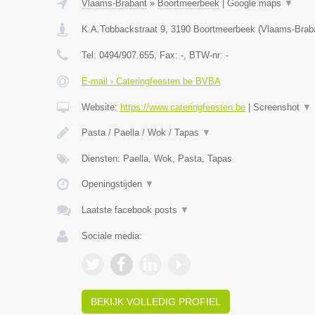
Vlaams-Brabant
»
Boortmeerbeek
|
Google maps
▼
K.A.Tobbackstraat 9
,
3190
Boortmeerbeek
(
Vlaams-Brab
Tel:
0494/907.655
, Fax:
-
, BTW-nr:
-
E-mail › Cateringfeesten.be BVBA
Website:
https://www.cateringfeesten.be
|
Screenshot
▼
Pasta / Paella / Wok / Tapas
▼
Diensten: Paella, Wok, Pasta, Tapas
Openingstijden
▼
Laatste facebook posts
▼
Sociale media:
BEKIJK VOLLEDIG PROFIEL