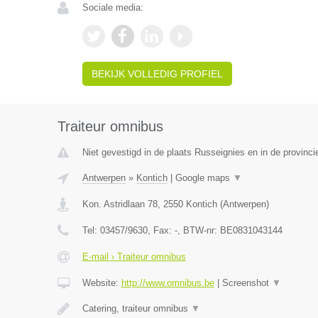
Sociale media:
BEKIJK VOLLEDIG PROFIEL
Traiteur omnibus
Niet gevestigd in de plaats Russeignies en in de provin
Antwerpen
»
Kontich
|
Google maps
▼
Kon. Astridlaan 78
,
2550
Kontich
(
Antwerpen
)
Tel:
03457/9630
, Fax:
-
, BTW-nr:
BE0831043144
E-mail › Traiteur omnibus
Website:
http://www.omnibus.be
|
Screenshot
▼
Catering, traiteur omnibus
▼