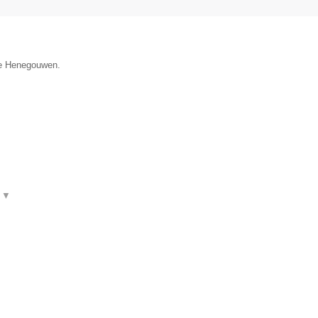
cie Henegouwen.
t
▼