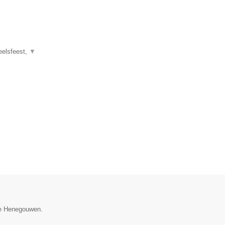
eelsfeest,
▼
cie Henegouwen.