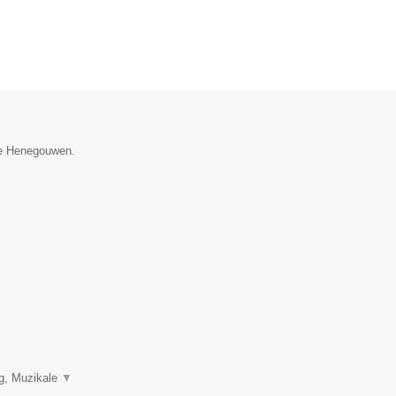
cie Henegouwen.
ng, Muzikale
▼