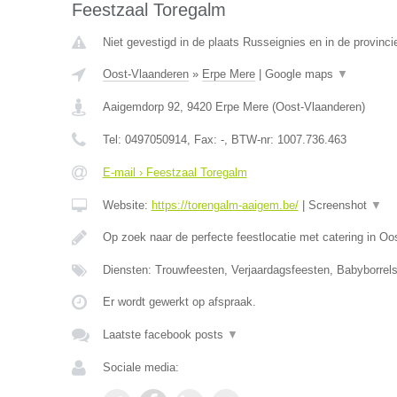
Feestzaal Toregalm
Niet gevestigd in de plaats Russeignies en in de provin
Oost-Vlaanderen
»
Erpe Mere
|
Google maps
▼
Aaigemdorp 92
,
9420
Erpe Mere
(
Oost-Vlaanderen
)
Tel:
0497050914
, Fax:
-
, BTW-nr:
1007.736.463
E-mail › Feestzaal Toregalm
Website:
https://torengalm-aaigem.be/
|
Screenshot
▼
Op zoek naar de perfecte feestlocatie met catering in O
Diensten: Trouwfeesten, Verjaardagsfeesten, Babyborrels
Er wordt gewerkt op afspraak.
Laatste facebook posts
▼
Sociale media: