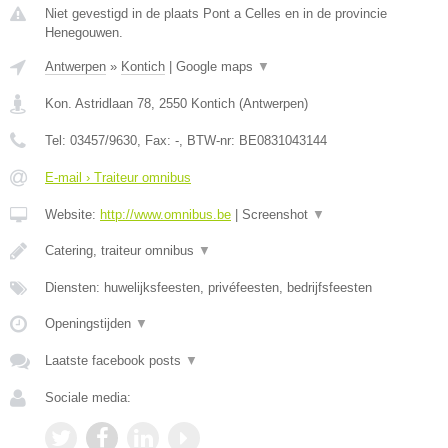
Niet gevestigd in de plaats Pont a Celles en in de provincie
Henegouwen.
Antwerpen
»
Kontich
|
Google maps
▼
Kon. Astridlaan 78
,
2550
Kontich
(
Antwerpen
)
Tel:
03457/9630
, Fax:
-
, BTW-nr:
BE0831043144
E-mail › Traiteur omnibus
Website:
http://www.omnibus.be
|
Screenshot
▼
Catering, traiteur omnibus
▼
Diensten: huwelijksfeesten, privéfeesten, bedrijfsfeesten
Openingstijden
▼
Laatste facebook posts
▼
Sociale media: