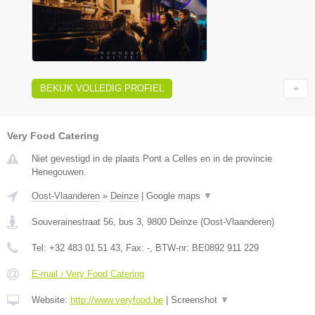
BEKIJK VOLLEDIG PROFIEL
Very Food Catering
Niet gevestigd in de plaats Pont a Celles en in de provincie
Henegouwen.
Oost-Vlaanderen
»
Deinze
|
Google maps
▼
Souverainestraat 56, bus 3
,
9800
Deinze
(
Oost-Vlaanderen
)
Tel:
+32 483 01 51 43
, Fax:
-
, BTW-nr:
BE0892 911 229
E-mail › Very Food Catering
Website:
http://www.veryfood.be
|
Screenshot
▼