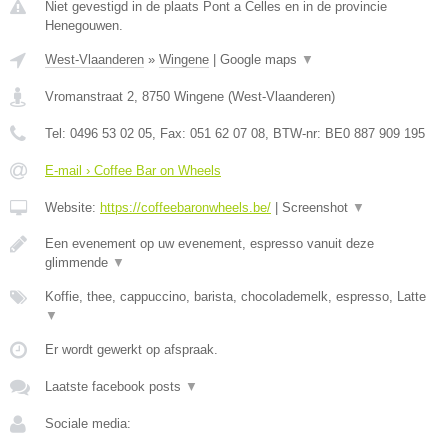
Niet gevestigd in de plaats Pont a Celles en in de provincie
Henegouwen.
West-Vlaanderen
»
Wingene
|
Google maps
▼
Vromanstraat 2
,
8750
Wingene
(
West-Vlaanderen
)
Tel:
0496 53 02 05
, Fax:
051 62 07 08
, BTW-nr:
BE0 887 909 195
E-mail › Coffee Bar on Wheels
Website:
https://coffeebaronwheels.be/
|
Screenshot
▼
Een evenement op uw evenement, espresso vanuit deze
glimmende
▼
Koffie, thee, cappuccino, barista, chocolademelk, espresso, Latte
▼
Er wordt gewerkt op afspraak.
Laatste facebook posts
▼
Sociale media: