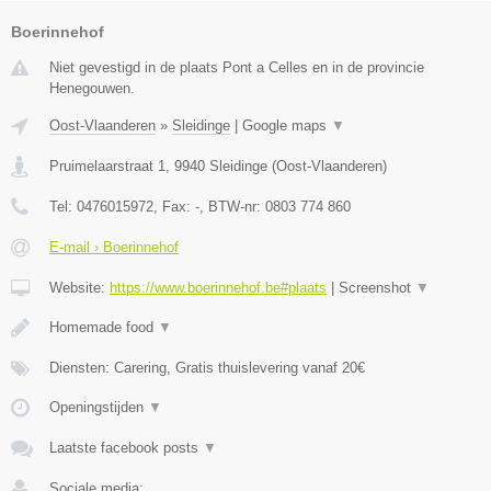
Boerinnehof
Niet gevestigd in de plaats Pont a Celles en in de provincie
Henegouwen.
Oost-Vlaanderen
»
Sleidinge
|
Google maps
▼
Pruimelaarstraat 1
,
9940
Sleidinge
(
Oost-Vlaanderen
)
Tel:
0476015972
, Fax:
-
, BTW-nr:
0803 774 860
E-mail › Boerinnehof
Website:
https://www.boerinnehof.be#plaats
|
Screenshot
▼
Homemade food
▼
Diensten: Carering, Gratis thuislevering vanaf 20€
Openingstijden
▼
Laatste facebook posts
▼
Sociale media: