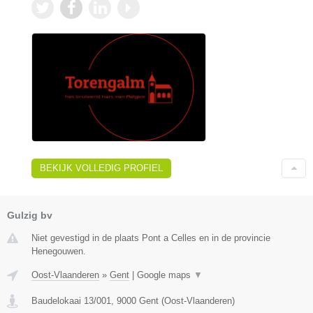
BEKIJK VOLLEDIG PROFIEL
Gulzig bv
Niet gevestigd in de plaats Pont a Celles en in de provincie
Henegouwen.
Oost-Vlaanderen
»
Gent
|
Google maps
▼
Baudelokaai 13/001
,
9000
Gent
(
Oost-Vlaanderen
)