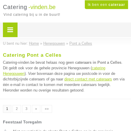
Ik ben een
cateraar
Catering
-vinden.be
Vind catering bij u in de buurt!
U bent nu hier:
Home
»
Henegouwen
»
Pont a Celles
Catering Pont a Celles
Catering-vinden.be bevat helaas nog geen
cateraars in Pont a Celles
.
Dit geldt ook voor de gehele provincie Henegouwen (
catering
Henegouwen
). Voer bovenaan deze pagina uw postcode in voor de
dichtstbijzijnde cateraars of ga naar
direct contact met cateraars
om via
één e-mail in contact te komen met meerdere cateraars tegelijk.
Hieronder worden nu overige resultaten getoond.
1
2
3
»
»»
Feestzaal Toregalm