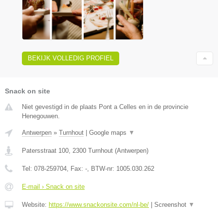
BEKIJK VOLLEDIG PROFIEL
Snack on site
Niet gevestigd in de plaats Pont a Celles en in de provincie
Henegouwen.
Antwerpen
»
Turnhout
|
Google maps
▼
Patersstraat 100
,
2300
Turnhout
(
Antwerpen
)
Tel:
078-259704
, Fax:
-
, BTW-nr:
1005.030.262
E-mail › Snack on site
Website:
https://www.snackonsite.com/nl-be/
|
Screenshot
▼