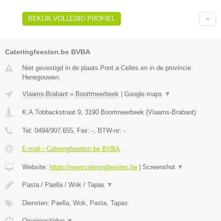
BEKIJK VOLLEDIG PROFIEL
Cateringfeesten.be BVBA
Niet gevestigd in de plaats Pont a Celles en in de provincie
Henegouwen.
Vlaams-Brabant
»
Boortmeerbeek
|
Google maps
▼
K.A.Tobbackstraat 9
,
3190
Boortmeerbeek
(
Vlaams-Brabant
)
Tel:
0494/907.655
, Fax:
-
, BTW-nr:
-
E-mail › Cateringfeesten.be BVBA
Website:
https://www.cateringfeesten.be
|
Screenshot
▼
Pasta / Paella / Wok / Tapas
▼
Diensten: Paella, Wok, Pasta, Tapas
Openingstijden
▼