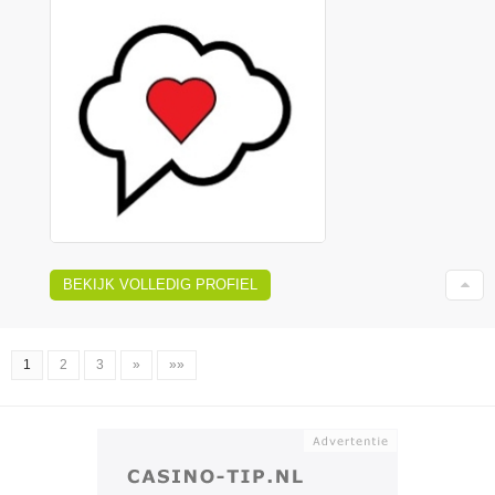
BEKIJK VOLLEDIG PROFIEL
1
2
3
»
»»