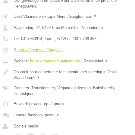
Niet gevestigd in de plaats Pont a Celles en in de provincie
Henegouwen.
Oost-Vlaanderen
»
Erpe Mere
|
Google maps
▼
Aaigemdorp 92
,
9420
Erpe Mere
(
Oost-Vlaanderen
)
Tel:
0497050914
, Fax:
-
, BTW-nr:
1007.736.463
E-mail › Feestzaal Toregalm
Website:
https://torengalm-aaigem.be/
|
Screenshot
▼
Op zoek naar de perfecte feestlocatie met catering in Oost-
Vlaanderen?
▼
Diensten: Trouwfeesten, Verjaardagsfeesten, Babyborrels,
Eetfestijnen
Er wordt gewerkt op afspraak.
Laatste facebook posts
▼
Sociale media: