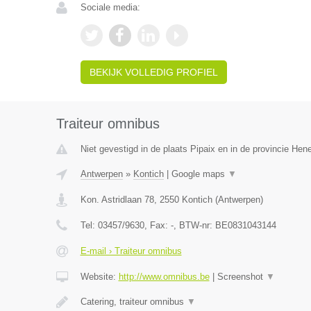
Sociale media:
BEKIJK VOLLEDIG PROFIEL
Traiteur omnibus
Niet gevestigd in de plaats Pipaix en in de provincie He
Antwerpen
»
Kontich
|
Google maps
▼
Kon. Astridlaan 78
,
2550
Kontich
(
Antwerpen
)
Tel:
03457/9630
, Fax:
-
, BTW-nr:
BE0831043144
E-mail › Traiteur omnibus
Website:
http://www.omnibus.be
|
Screenshot
▼
Catering, traiteur omnibus
▼