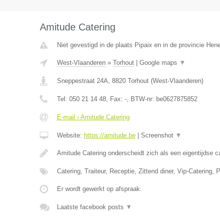
Amitude Catering
Niet gevestigd in de plaats Pipaix en in de provincie He
West-Vlaanderen
»
Torhout
|
Google maps
▼
Sneppestraat 24A
,
8820
Torhout
(
West-Vlaanderen
)
Tel:
050 21 14 48
, Fax:
-
, BTW-nr:
be0627875852
E-mail › Amitude Catering
Website:
https://amitude.be
|
Screenshot
▼
Amitude Catering onderscheidt zich als een eigentijdse c
Catering, Traiteur, Receptie, Zittend diner, Vip-Catering,
Er wordt gewerkt op afspraak.
Laatste facebook posts
▼