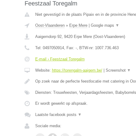
Feestzaal Toregalm
Niet gevestigd in de plaats Pipaix en in de provincie He
Oost-Vlaanderen
»
Erpe Mere
|
Google maps
▼
Aaigemdorp 92
,
9420
Erpe Mere
(
Oost-Vlaanderen
)
Tel:
0497050914
, Fax:
-
, BTW-nr:
1007.736.463
E-mail › Feestzaal Toregalm
Website:
https://torengalm-aaigem.be/
|
Screenshot
▼
Op zoek naar de perfecte feestlocatie met catering in O
Diensten: Trouwfeesten, Verjaardagsfeesten, Babyborrels
Er wordt gewerkt op afspraak.
Laatste facebook posts
▼
Sociale media: