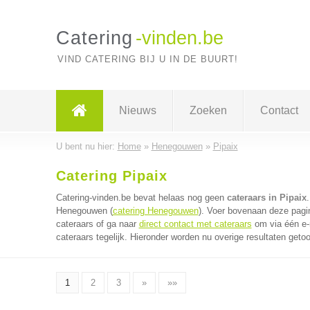
Catering
-vinden.be
VIND CATERING BIJ U IN DE BUURT!
Nieuws
Zoeken
Contact
U bent nu hier:
Home
»
Henegouwen
»
Pipaix
Catering Pipaix
Catering-vinden.be bevat helaas nog geen
cateraars in Pipaix
Henegouwen (
catering Henegouwen
). Voer bovenaan deze pagin
cateraars of ga naar
direct contact met cateraars
om via één e-
cateraars tegelijk. Hieronder worden nu overige resultaten geto
1
2
3
»
»»