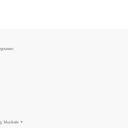
negouwen.
ng, Muzikale
▼