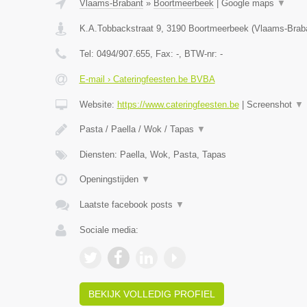
Vlaams-Brabant
»
Boortmeerbeek
|
Google maps
▼
K.A.Tobbackstraat 9
,
3190
Boortmeerbeek
(
Vlaams-Brab
Tel:
0494/907.655
, Fax:
-
, BTW-nr:
-
E-mail › Cateringfeesten.be BVBA
Website:
https://www.cateringfeesten.be
|
Screenshot
▼
Pasta / Paella / Wok / Tapas
▼
Diensten: Paella, Wok, Pasta, Tapas
Openingstijden
▼
Laatste facebook posts
▼
Sociale media:
BEKIJK VOLLEDIG PROFIEL