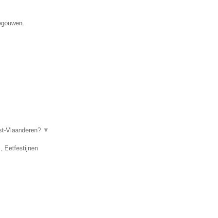
negouwen.
ost-Vlaanderen?
▼
, Eetfestijnen