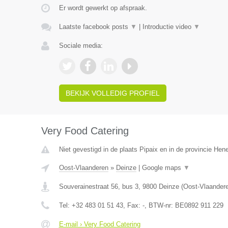
Er wordt gewerkt op afspraak.
Laatste facebook posts
▼
|
Introductie video
▼
Sociale media:
BEKIJK VOLLEDIG PROFIEL
Very Food Catering
Niet gevestigd in de plaats Pipaix en in de provincie He
Oost-Vlaanderen
»
Deinze
|
Google maps
▼
Souverainestraat 56, bus 3
,
9800
Deinze
(
Oost-Vlaander
Tel:
+32 483 01 51 43
, Fax:
-
, BTW-nr:
BE0892 911 229
E-mail › Very Food Catering