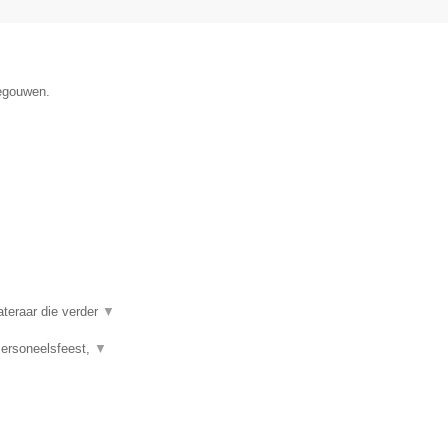
negouwen.
ateraar die verder
▼
 Personeelsfeest,
▼