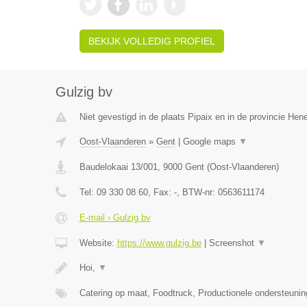
BEKIJK VOLLEDIG PROFIEL
Gulzig bv
Niet gevestigd in de plaats Pipaix en in de provincie He
Oost-Vlaanderen
»
Gent
|
Google maps
▼
Baudelokaai 13/001
,
9000
Gent
(
Oost-Vlaanderen
)
Tel:
09 330 08 60
, Fax:
-
, BTW-nr:
0563611174
E-mail › Gulzig bv
Website:
https://www.gulzig.be
|
Screenshot
▼
Hoi,
▼
Catering op maat, Foodtruck, Productionele ondersteuni