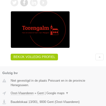
BEKIJK VOLLEDIG PROFIEL
Gulzig bv
Niet gevestigd in de plaats Peissant en in de provincie
Henegouwen.
Oost-Vlaanderen
»
Gent
|
Google maps
▼
Baudelokaai 13/001
,
9000
Gent
(
Oost-Vlaanderen
)