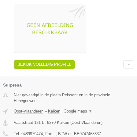
BEKIJK VOLLEDIG PROFIEL
Surpresa
Niet gevestigd in de plaats Peissant en in de provincie
Henegouwen.
Oost-Vlaanderen
»
Kalken
|
Google maps
▼
Vaartstraat 121 B
,
9270
Kalken
(
Oost-Vlaanderen
)
Tel:
0489979474
, Fax:
-
, BTW-nr:
BE0747468637