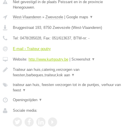
Niet gevestigd in de plaats Peissant en in de provincie
Henegouwen.
West-Vlaanderen
»
Zwevezele
|
Google maps
▼
Bruggestraat 193
,
8750
Zwevezele
(
West-Vlaanderen
)
Tel:
0478/285028
, Fax:
051/613637
, BTW-nr:
-
E-mail › Traiteur goutry
Website:
http://www.kurtgoutry.be
|
Screenshot
▼
Traiteur aan huis,catering,verzorgen van
feesten,barbeques,traiteur,kok aan
▼
traiteur aan huis, feesten verzorgen tot in de puntjes, verhuur van
feest
▼
Openingstijden
▼
Sociale media: