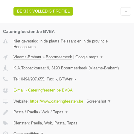
BEKIJK VOLLEDIG PROFIEL
Cateringfeesten.be BVBA
Niet gevestigd in de plaats Peissant en in de provincie
Henegouwen.
Vlaams-Brabant
»
Boortmeerbeek
|
Google maps
▼
K.A.Tobbackstraat 9
,
3190
Boortmeerbeek
(
Vlaams-Brabant
)
Tel:
0494/907.655
, Fax:
-
, BTW-nr:
-
E-mail › Cateringfeesten.be BVBA
Website:
https://www.cateringfeesten.be
|
Screenshot
▼
Pasta / Paella / Wok / Tapas
▼
Diensten: Paella, Wok, Pasta, Tapas
Openingstijden
▼