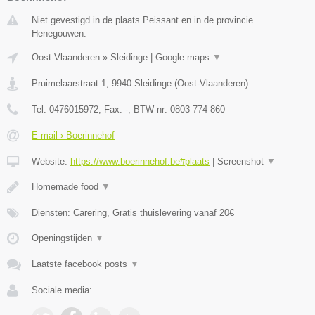
Niet gevestigd in de plaats Peissant en in de provincie
Henegouwen.
Oost-Vlaanderen
»
Sleidinge
|
Google maps
▼
Pruimelaarstraat 1
,
9940
Sleidinge
(
Oost-Vlaanderen
)
Tel:
0476015972
, Fax:
-
, BTW-nr:
0803 774 860
E-mail › Boerinnehof
Website:
https://www.boerinnehof.be#plaats
|
Screenshot
▼
Homemade food
▼
Diensten: Carering, Gratis thuislevering vanaf 20€
Openingstijden
▼
Laatste facebook posts
▼
Sociale media: