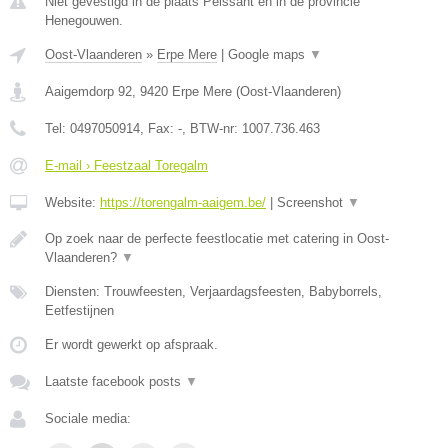
Niet gevestigd in de plaats Peissant en in de provincie
Henegouwen.
Oost-Vlaanderen
»
Erpe Mere
|
Google maps
▼
Aaigemdorp 92
,
9420
Erpe Mere
(
Oost-Vlaanderen
)
Tel:
0497050914
, Fax:
-
, BTW-nr:
1007.736.463
E-mail › Feestzaal Toregalm
Website:
https://torengalm-aaigem.be/
|
Screenshot
▼
Op zoek naar de perfecte feestlocatie met catering in Oost-
Vlaanderen?
▼
Diensten: Trouwfeesten, Verjaardagsfeesten, Babyborrels,
Eetfestijnen
Er wordt gewerkt op afspraak.
Laatste facebook posts
▼
Sociale media: