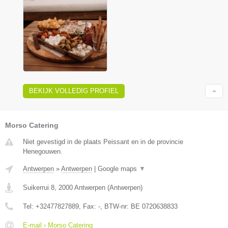
BEKIJK VOLLEDIG PROFIEL
Morso Catering
Niet gevestigd in de plaats Peissant en in de provincie
Henegouwen.
Antwerpen
»
Antwerpen
|
Google maps
▼
Suikerrui 8
,
2000
Antwerpen
(
Antwerpen
)
Tel:
+32477827889
, Fax:
-
, BTW-nr:
BE 0720638833
E-mail › Morso Catering