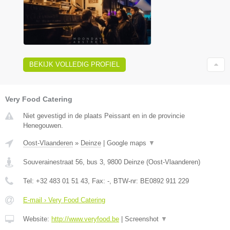
BEKIJK VOLLEDIG PROFIEL
Very Food Catering
Niet gevestigd in de plaats Peissant en in de provincie
Henegouwen.
Oost-Vlaanderen
»
Deinze
|
Google maps
▼
Souverainestraat 56, bus 3
,
9800
Deinze
(
Oost-Vlaanderen
)
Tel:
+32 483 01 51 43
, Fax:
-
, BTW-nr:
BE0892 911 229
E-mail › Very Food Catering
Website:
http://www.veryfood.be
|
Screenshot
▼