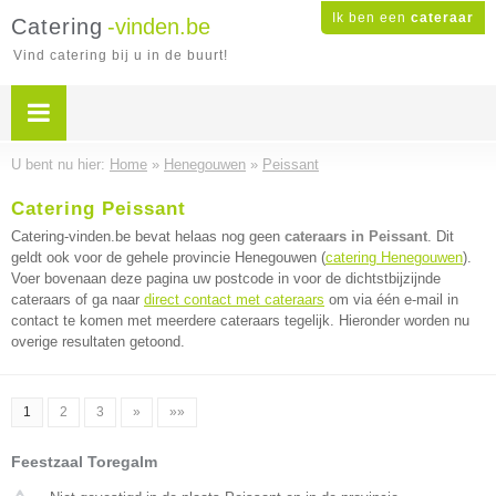
Ik ben een
cateraar
Catering
-vinden.be
Vind catering bij u in de buurt!
U bent nu hier:
Home
»
Henegouwen
»
Peissant
Catering Peissant
Catering-vinden.be bevat helaas nog geen
cateraars in Peissant
. Dit
geldt ook voor de gehele provincie Henegouwen (
catering Henegouwen
).
Voer bovenaan deze pagina uw postcode in voor de dichtstbijzijnde
cateraars of ga naar
direct contact met cateraars
om via één e-mail in
contact te komen met meerdere cateraars tegelijk. Hieronder worden nu
overige resultaten getoond.
1
2
3
»
»»
Feestzaal Toregalm