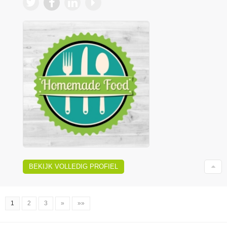
BEKIJK VOLLEDIG PROFIEL
1
2
3
»
»»