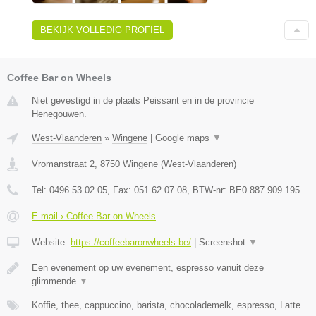
BEKIJK VOLLEDIG PROFIEL
Coffee Bar on Wheels
Niet gevestigd in de plaats Peissant en in de provincie
Henegouwen.
West-Vlaanderen
»
Wingene
|
Google maps
▼
Vromanstraat 2
,
8750
Wingene
(
West-Vlaanderen
)
Tel:
0496 53 02 05
, Fax:
051 62 07 08
, BTW-nr:
BE0 887 909 195
E-mail › Coffee Bar on Wheels
Website:
https://coffeebaronwheels.be/
|
Screenshot
▼
Een evenement op uw evenement, espresso vanuit deze
glimmende
▼
Koffie, thee, cappuccino, barista, chocolademelk, espresso, Latte