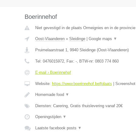
Boerinnehof
Niet gevestigd in de plaats Ormeignies en in de provinc
Oost-Vlaanderen
»
Sleidinge
|
Google maps
▼
Pruimelaarstraat 1
,
9940
Sleidinge
(
Oost-Vlaanderen
)
Tel:
0476015972
, Fax:
-
, BTW-nr:
0803 774 860
E-mail › Boerinnehof
Website:
https://www.boerinnehof.be#plaats
|
Screensho
Homemade food
▼
Diensten: Carering, Gratis thuislevering vanaf 20€
Openingstijden
▼
Laatste facebook posts
▼