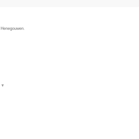
ie Henegouwen.
t
▼