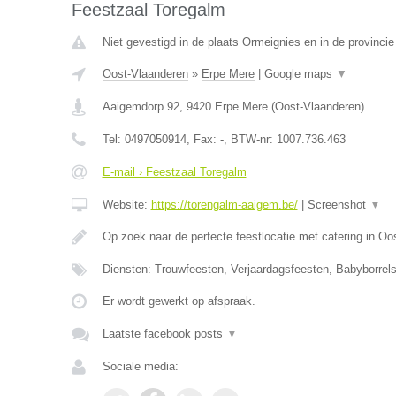
Feestzaal Toregalm
Niet gevestigd in de plaats Ormeignies en in de provinc
Oost-Vlaanderen
»
Erpe Mere
|
Google maps
▼
Aaigemdorp 92
,
9420
Erpe Mere
(
Oost-Vlaanderen
)
Tel:
0497050914
, Fax:
-
, BTW-nr:
1007.736.463
E-mail › Feestzaal Toregalm
Website:
https://torengalm-aaigem.be/
|
Screenshot
▼
Op zoek naar de perfecte feestlocatie met catering in O
Diensten: Trouwfeesten, Verjaardagsfeesten, Babyborrels
Er wordt gewerkt op afspraak.
Laatste facebook posts
▼
Sociale media: