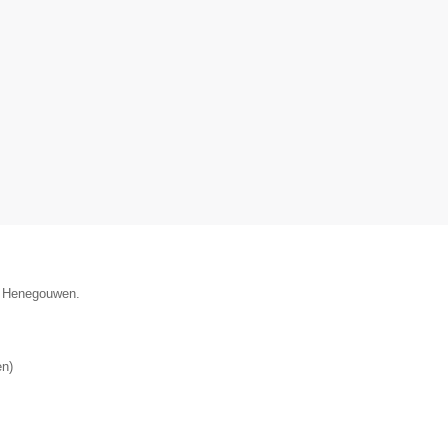
ie Henegouwen.
en
)