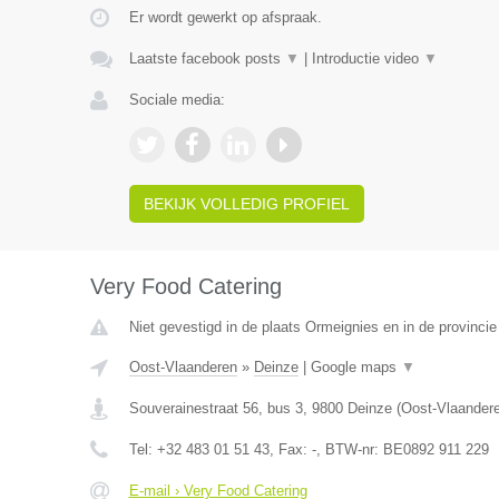
Er wordt gewerkt op afspraak.
Laatste facebook posts
▼
|
Introductie video
▼
Sociale media:
BEKIJK VOLLEDIG PROFIEL
Very Food Catering
Niet gevestigd in de plaats Ormeignies en in de provinc
Oost-Vlaanderen
»
Deinze
|
Google maps
▼
Souverainestraat 56, bus 3
,
9800
Deinze
(
Oost-Vlaander
Tel:
+32 483 01 51 43
, Fax:
-
, BTW-nr:
BE0892 911 229
E-mail › Very Food Catering