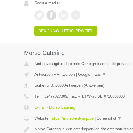
Sociale media:
BEKIJK VOLLEDIG PROFIEL
Morso Catering
Niet gevestigd in de plaats Ormeignies en in de provinc
Antwerpen
»
Antwerpen
|
Google maps
▼
Suikerrui 8
,
2000
Antwerpen
(
Antwerpen
)
Tel:
+32477827889
, Fax:
-
, BTW-nr:
BE 0720638833
E-mail › Morso Catering
Website:
https://morso-antwerp.be
|
Screenshot
▼
Morso Catering is een cateringservice dat ontstaan is van