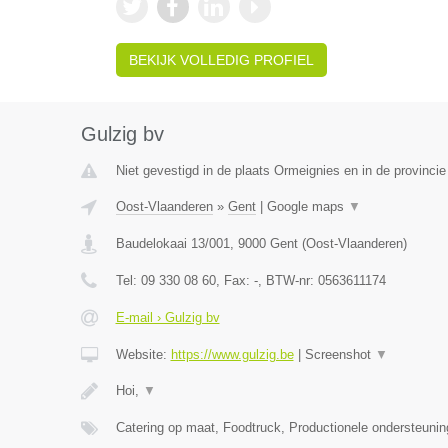
BEKIJK VOLLEDIG PROFIEL
Gulzig bv
Niet gevestigd in de plaats Ormeignies en in de provinc
Oost-Vlaanderen
»
Gent
|
Google maps
▼
Baudelokaai 13/001
,
9000
Gent
(
Oost-Vlaanderen
)
Tel:
09 330 08 60
, Fax:
-
, BTW-nr:
0563611174
E-mail › Gulzig bv
Website:
https://www.gulzig.be
|
Screenshot
▼
Hoi,
▼
Catering op maat, Foodtruck, Productionele ondersteuni