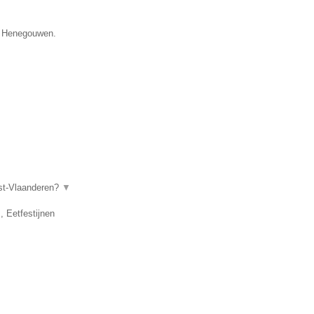
ie Henegouwen.
ost-Vlaanderen?
▼
, Eetfestijnen