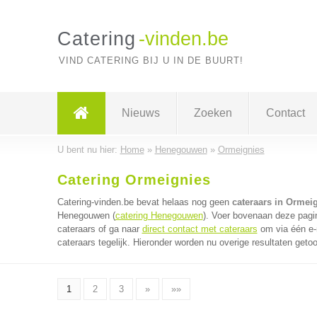
Catering
-vinden.be
VIND CATERING BIJ U IN DE BUURT!
Nieuws
Zoeken
Contact
U bent nu hier:
Home
»
Henegouwen
»
Ormeignies
Catering Ormeignies
Catering-vinden.be bevat helaas nog geen
cateraars in Ormei
Henegouwen (
catering Henegouwen
). Voer bovenaan deze pagin
cateraars of ga naar
direct contact met cateraars
om via één e-
cateraars tegelijk. Hieronder worden nu overige resultaten geto
1
2
3
»
»»