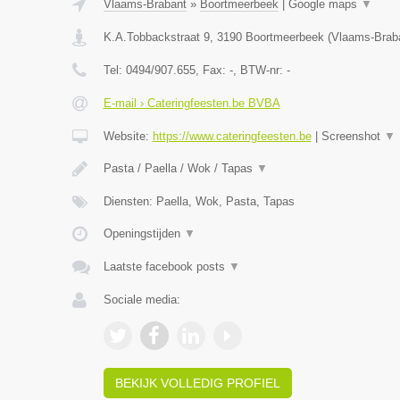
Vlaams-Brabant
»
Boortmeerbeek
|
Google maps
▼
K.A.Tobbackstraat 9
,
3190
Boortmeerbeek
(
Vlaams-Brab
Tel:
0494/907.655
, Fax:
-
, BTW-nr:
-
E-mail › Cateringfeesten.be BVBA
Website:
https://www.cateringfeesten.be
|
Screenshot
▼
Pasta / Paella / Wok / Tapas
▼
Diensten: Paella, Wok, Pasta, Tapas
Openingstijden
▼
Laatste facebook posts
▼
Sociale media:
BEKIJK VOLLEDIG PROFIEL