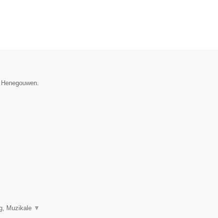
ie Henegouwen.
ng, Muzikale
▼