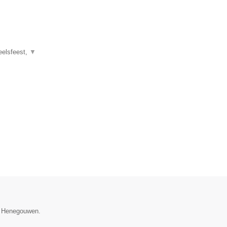
eelsfeest,
▼
ie Henegouwen.