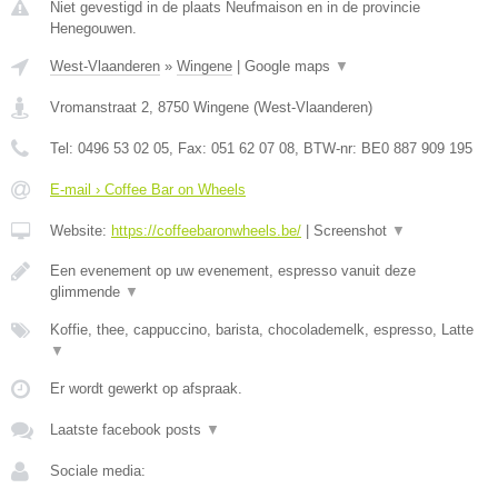
Niet gevestigd in de plaats Neufmaison en in de provincie
Henegouwen.
West-Vlaanderen
»
Wingene
|
Google maps
▼
Vromanstraat 2
,
8750
Wingene
(
West-Vlaanderen
)
Tel:
0496 53 02 05
, Fax:
051 62 07 08
, BTW-nr:
BE0 887 909 195
E-mail › Coffee Bar on Wheels
Website:
https://coffeebaronwheels.be/
|
Screenshot
▼
Een evenement op uw evenement, espresso vanuit deze
glimmende
▼
Koffie, thee, cappuccino, barista, chocolademelk, espresso, Latte
▼
Er wordt gewerkt op afspraak.
Laatste facebook posts
▼
Sociale media: