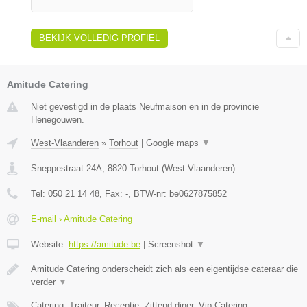
BEKIJK VOLLEDIG PROFIEL
Amitude Catering
Niet gevestigd in de plaats Neufmaison en in de provincie
Henegouwen.
West-Vlaanderen
»
Torhout
|
Google maps
▼
Sneppestraat 24A
,
8820
Torhout
(
West-Vlaanderen
)
Tel:
050 21 14 48
, Fax:
-
, BTW-nr:
be0627875852
E-mail › Amitude Catering
Website:
https://amitude.be
|
Screenshot
▼
Amitude Catering onderscheidt zich als een eigentijdse cateraar die
verder
▼
Catering, Traiteur, Receptie, Zittend diner, Vip-Catering,