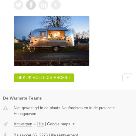
BEKIJK VOLLEDIG PROFIEL
De Warmste Teams
Niet gevestigd in de plaats Neufmaison en in de provincie
Henegouwen.
Antwerpen
»
Lille
|
Google maps
▼
Balsakker 85
,
2275
Lille
(
Antwerpen
)