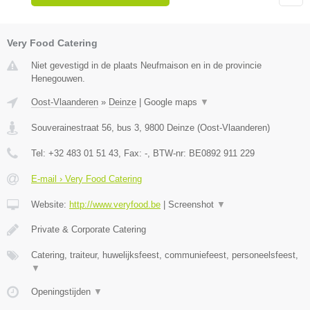
Very Food Catering
Niet gevestigd in de plaats Neufmaison en in de provincie
Henegouwen.
Oost-Vlaanderen
»
Deinze
|
Google maps
▼
Souverainestraat 56, bus 3
,
9800
Deinze
(
Oost-Vlaanderen
)
Tel:
+32 483 01 51 43
, Fax:
-
, BTW-nr:
BE0892 911 229
E-mail › Very Food Catering
Website:
http://www.veryfood.be
|
Screenshot
▼
Private & Corporate Catering
Catering, traiteur, huwelijksfeest, communiefeest, personeelsfeest,
▼
Openingstijden
▼