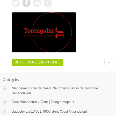
BEKIJK VOLLEDIG PROFIEL
Gulzig bv
Niet gevestigd in de plaats Neufmaison en in de provincie
Henegouwen.
Oost-Vlaanderen
»
Gent
|
Google maps
▼
Baudelokaai 13/001
,
9000
Gent
(
Oost-Vlaanderen
)