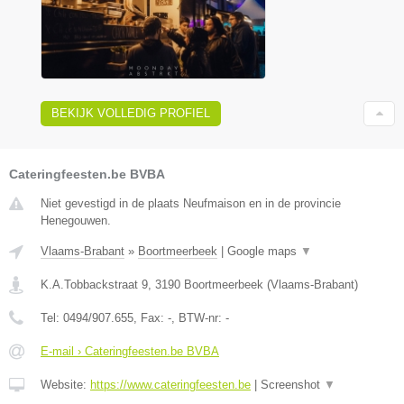
BEKIJK VOLLEDIG PROFIEL
Cateringfeesten.be BVBA
Niet gevestigd in de plaats Neufmaison en in de provincie
Henegouwen.
Vlaams-Brabant
»
Boortmeerbeek
|
Google maps
▼
K.A.Tobbackstraat 9
,
3190
Boortmeerbeek
(
Vlaams-Brabant
)
Tel:
0494/907.655
, Fax:
-
, BTW-nr:
-
E-mail › Cateringfeesten.be BVBA
Website:
https://www.cateringfeesten.be
|
Screenshot
▼