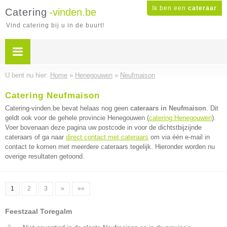
Ik ben een
cateraar
Catering
-vinden.be
Vind catering bij u in de buurt!
U bent nu hier:
Home
»
Henegouwen
»
Neufmaison
Catering Neufmaison
Catering-vinden.be bevat helaas nog geen
cateraars in Neufmaison
. Dit
geldt ook voor de gehele provincie Henegouwen (
catering Henegouwen
).
Voer bovenaan deze pagina uw postcode in voor de dichtstbijzijnde
cateraars of ga naar
direct contact met cateraars
om via één e-mail in
contact te komen met meerdere cateraars tegelijk. Hieronder worden nu
overige resultaten getoond.
1
2
3
»
»»
Feestzaal Toregalm