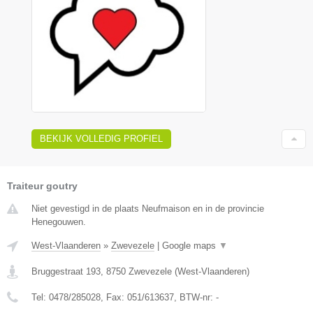
BEKIJK VOLLEDIG PROFIEL
Traiteur goutry
Niet gevestigd in de plaats Neufmaison en in de provincie
Henegouwen.
West-Vlaanderen
»
Zwevezele
|
Google maps
▼
Bruggestraat 193
,
8750
Zwevezele
(
West-Vlaanderen
)
Tel:
0478/285028
, Fax:
051/613637
, BTW-nr:
-