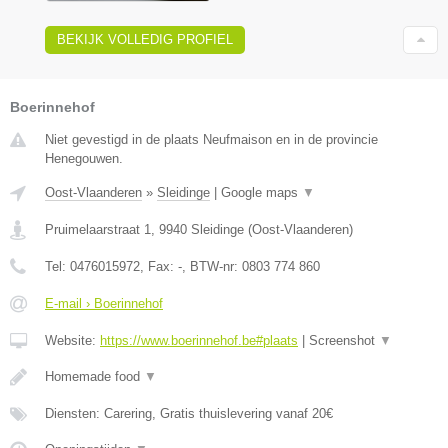
BEKIJK VOLLEDIG PROFIEL
Boerinnehof
Niet gevestigd in de plaats Neufmaison en in de provincie
Henegouwen.
Oost-Vlaanderen
»
Sleidinge
|
Google maps
▼
Pruimelaarstraat 1
,
9940
Sleidinge
(
Oost-Vlaanderen
)
Tel:
0476015972
, Fax:
-
, BTW-nr:
0803 774 860
E-mail › Boerinnehof
Website:
https://www.boerinnehof.be#plaats
|
Screenshot
▼
Homemade food
▼
Diensten: Carering, Gratis thuislevering vanaf 20€