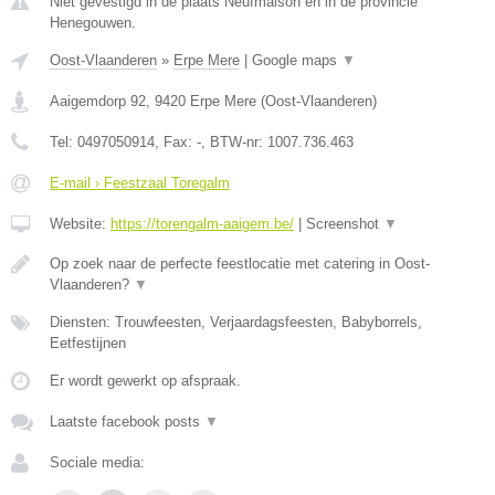
Niet gevestigd in de plaats Neufmaison en in de provincie
Henegouwen.
Oost-Vlaanderen
»
Erpe Mere
|
Google maps
▼
Aaigemdorp 92
,
9420
Erpe Mere
(
Oost-Vlaanderen
)
Tel:
0497050914
, Fax:
-
, BTW-nr:
1007.736.463
E-mail › Feestzaal Toregalm
Website:
https://torengalm-aaigem.be/
|
Screenshot
▼
Op zoek naar de perfecte feestlocatie met catering in Oost-
Vlaanderen?
▼
Diensten: Trouwfeesten, Verjaardagsfeesten, Babyborrels,
Eetfestijnen
Er wordt gewerkt op afspraak.
Laatste facebook posts
▼
Sociale media: